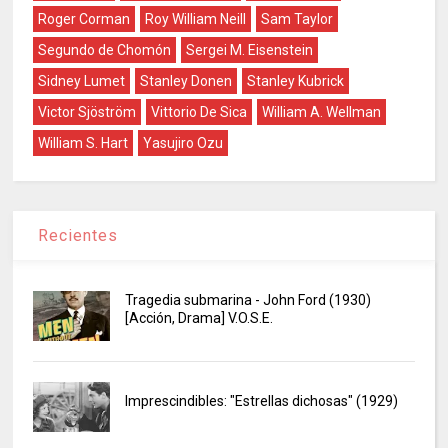
Roger Corman
Roy William Neill
Sam Taylor
Segundo de Chomón
Sergei M. Eisenstein
Sidney Lumet
Stanley Donen
Stanley Kubrick
Victor Sjöström
Vittorio De Sica
William A. Wellman
William S. Hart
Yasujiro Ozu
Recientes
Tragedia submarina - John Ford (1930)
[Acción, Drama] V.O.S.E.
Imprescindibles: "Estrellas dichosas" (1929)