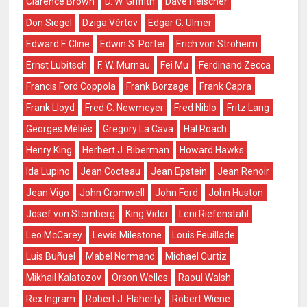
Clarence Brown
D. W. Griffith
Dave Fleischer
Don Siegel
Dziga Vértov
Edgar G. Ulmer
Edward F. Cline
Edwin S. Porter
Erich von Stroheim
Ernst Lubitsch
F. W. Murnau
Fei Mu
Ferdinand Zecca
Francis Ford Coppola
Frank Borzage
Frank Capra
Frank Lloyd
Fred C. Newmeyer
Fred Niblo
Fritz Lang
Georges Méliès
Gregory La Cava
Hal Roach
Henry King
Herbert J. Biberman
Howard Hawks
Ida Lupino
Jean Cocteau
Jean Epstein
Jean Renoir
Jean Vigo
John Cromwell
John Ford
John Huston
Josef von Sternberg
King Vidor
Leni Riefenstahl
Leo McCarey
Lewis Milestone
Louis Feuillade
Luis Buñuel
Mabel Normand
Michael Curtiz
Mikhail Kalatozov
Orson Welles
Raoul Walsh
Rex Ingram
Robert J. Flaherty
Robert Wiene