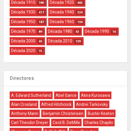
Década 1910
Década 1920
180
465
Década 1930
Década 1940
417
324
Década 1950
Década 1960
187
104
Década 1970
Década 1980
Década 1990
89
43
16
Década 2000
Década 2010
43
109
Década 2020
15
Directores
A. Edward Sutherland
Abel Gance
Akira Kurosawa
Alan Crosland
Alfred Hitchcock
Andrei Tarkovsky
Anthony Mann
Benjamin Christensen
Buster Keaton
Carl Theodor Dreyer
Cecil B. DeMille
Charles Chaplin