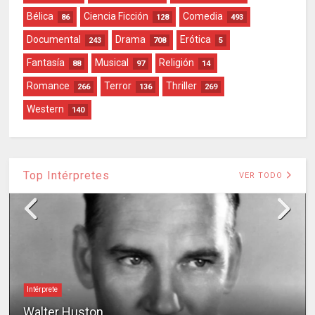
Bélica
Ciencia Ficción
Comedia
86
128
493
Documental
Drama
Erótica
243
708
5
Fantasía
Musical
Religión
88
97
14
Romance
Terror
Thriller
266
136
269
Western
140
Top Intérpretes
VER TODO
Intérprete
Walter Huston