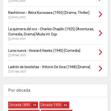
24 Dic, 2022
Rashômon - Akira Kurosawa (1950) [Drama, Thriller]
04 Dic, 2022
La quimera del oro - Charles Chaplin (1925) [Aventuras,
Comedia, Drama] Muda int. Esp.
29 Oct, 2022
Luna nueva - Howard Hawks (1940) [Comedia]
28 Sep, 2022
Ladrón de bicicletas - Vittorio De Sica (1948) [Drama]
01 Sep, 2022
Por década
Década 1890
Década 1900
19
53