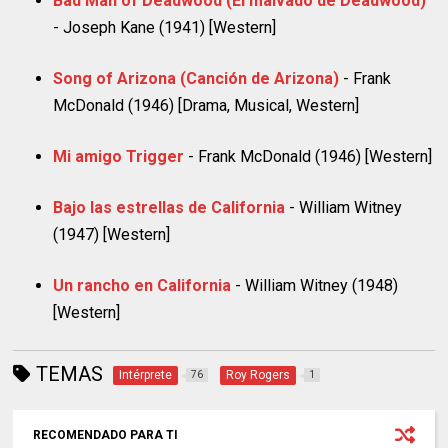
Bad Man of Deadwood (El malvado de Deadwood)
- Joseph Kane (1941) [Western]
Song of Arizona (Canción de Arizona)
- Frank
McDonald (1946) [Drama, Musical, Western]
Mi amigo Trigger
- Frank McDonald (1946) [Western]
Bajo las estrellas de California
- William Witney
(1947) [Western]
Un rancho en California
- William Witney (1948)
[Western]
TEMAS
Intérprete
Roy Rogers
76
1
RECOMENDADO PARA TI