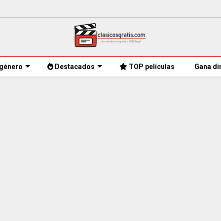
género
Destacados
TOP películas
Gana di