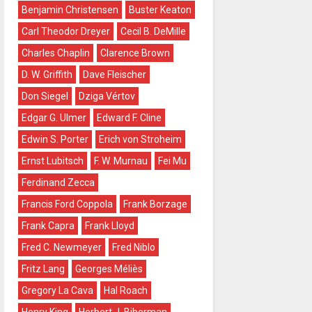
Benjamin Christensen
Buster Keaton
Carl Theodor Dreyer
Cecil B. DeMille
Charles Chaplin
Clarence Brown
D. W. Griffith
Dave Fleischer
Don Siegel
Dziga Vértov
Edgar G. Ulmer
Edward F. Cline
Edwin S. Porter
Erich von Stroheim
Ernst Lubitsch
F. W. Murnau
Fei Mu
Ferdinand Zecca
Francis Ford Coppola
Frank Borzage
Frank Capra
Frank Lloyd
Fred C. Newmeyer
Fred Niblo
Fritz Lang
Georges Méliès
Gregory La Cava
Hal Roach