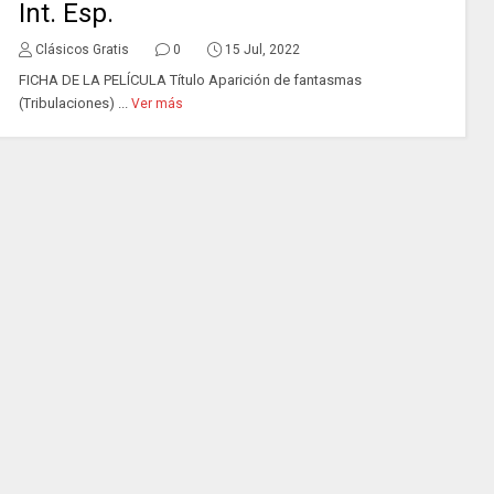
Int. Esp.
Clásicos Gratis
0
15 Jul, 2022
FICHA DE LA PELÍCULA Título Aparición de fantasmas
(Tribulaciones) ...
Ver más
A. Edward
Sutherland
Intérprete
A. Edward
Sutherland
Nigel Bruce
Director