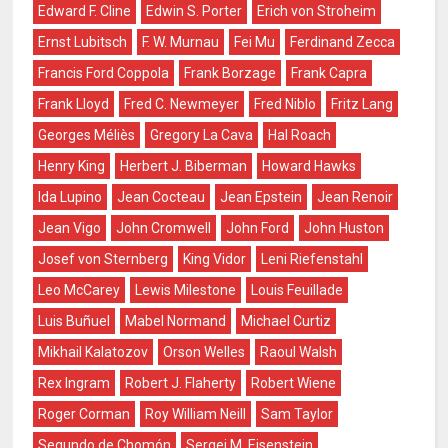
Edward F. Cline
Edwin S. Porter
Erich von Stroheim
Ernst Lubitsch
F. W. Murnau
Fei Mu
Ferdinand Zecca
Francis Ford Coppola
Frank Borzage
Frank Capra
Frank Lloyd
Fred C. Newmeyer
Fred Niblo
Fritz Lang
Georges Méliès
Gregory La Cava
Hal Roach
Henry King
Herbert J. Biberman
Howard Hawks
Ida Lupino
Jean Cocteau
Jean Epstein
Jean Renoir
Jean Vigo
John Cromwell
John Ford
John Huston
Josef von Sternberg
King Vidor
Leni Riefenstahl
Leo McCarey
Lewis Milestone
Louis Feuillade
Luis Buñuel
Mabel Normand
Michael Curtiz
Mikhail Kalatozov
Orson Welles
Raoul Walsh
Rex Ingram
Robert J. Flaherty
Robert Wiene
Roger Corman
Roy William Neill
Sam Taylor
Segundo de Chomón
Sergei M. Eisenstein