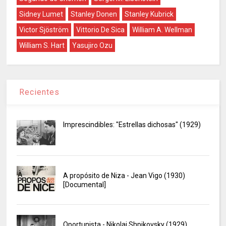
Sidney Lumet
Stanley Donen
Stanley Kubrick
Victor Sjöström
Vittorio De Sica
William A. Wellman
William S. Hart
Yasujiro Ozu
Recientes
Imprescindibles: "Estrellas dichosas" (1929)
A propósito de Niza - Jean Vigo (1930)
[Documental]
Oportunista - Nikolai Shpikovsky (1929)