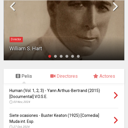
Director
William S. Hart
Pelis
Directores
Actores
Human (Vol. 1, 2, 3) - Yann Arthus-Bertrand (2015)
[Documental] V.O.S.E.
03 Nov, 2024
Siete ocasiones - Buster Keaton (1925) [Comedia]
Muda int. Esp.
27 Oct, 2024