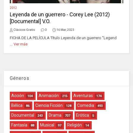
2012
Leyenda de un guerrero - Corey Lee (2012)
[Documental] V.O.
Clásicos Gratis
0
16 Mar, 2023
FICHA DE LA PELÍCULA Título Leyenda de un guerrero "Legend
...
Ver más
Géneros
Acción
Animación
Aventuras
104
215
174
Bélica
Ciencia Ficción
Comedia
86
128
493
Documental
Drama
Erótica
243
707
5
Fantasía
Musical
Religión
88
97
14