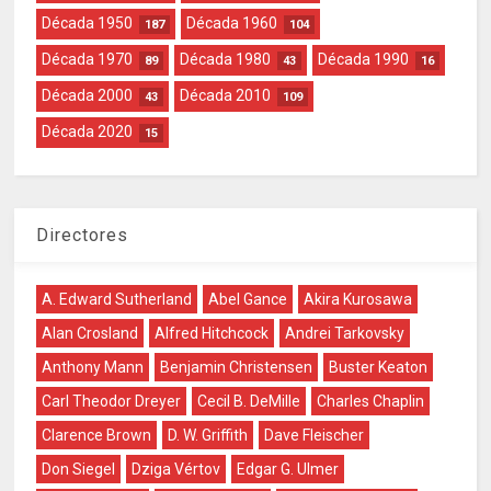
Década 1950
Década 1960
187
104
Década 1970
Década 1980
Década 1990
89
43
16
Década 2000
Década 2010
43
109
Década 2020
15
Directores
A. Edward Sutherland
Abel Gance
Akira Kurosawa
Alan Crosland
Alfred Hitchcock
Andrei Tarkovsky
Anthony Mann
Benjamin Christensen
Buster Keaton
Carl Theodor Dreyer
Cecil B. DeMille
Charles Chaplin
Clarence Brown
D. W. Griffith
Dave Fleischer
Don Siegel
Dziga Vértov
Edgar G. Ulmer