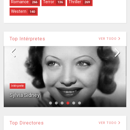
Romance
Terror
Thriller
266
136
269
Western
140
Top Intérpretes
VER TODO
Intérprete
Sylvia Sidney
Top Directores
VER TODO