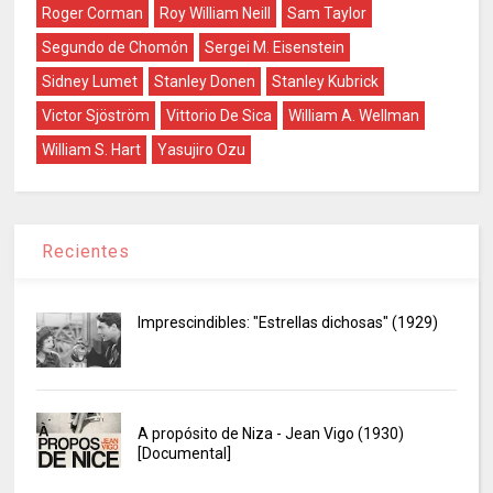
Roger Corman
Roy William Neill
Sam Taylor
Segundo de Chomón
Sergei M. Eisenstein
Sidney Lumet
Stanley Donen
Stanley Kubrick
Victor Sjöström
Vittorio De Sica
William A. Wellman
William S. Hart
Yasujiro Ozu
Recientes
Imprescindibles: "Estrellas dichosas" (1929)
A propósito de Niza - Jean Vigo (1930)
[Documental]