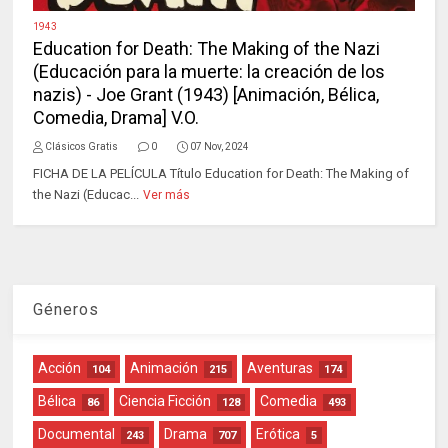
1943
Education for Death: The Making of the Nazi
(Educación para la muerte: la creación de los
nazis) - Joe Grant (1943) [Animación, Bélica,
Comedia, Drama] V.O.
Clásicos Gratis
0
07 Nov, 2024
FICHA DE LA PELÍCULA Título Education for Death: The Making of
the Nazi (Educac...
Ver más
Géneros
Acción
Animación
Aventuras
104
215
174
Bélica
Ciencia Ficción
Comedia
86
128
493
Documental
Drama
Erótica
243
707
5