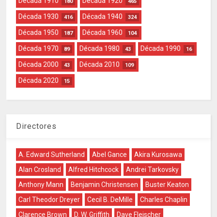
Década 1910
Década 1920
180
465
Década 1930
Década 1940
416
324
Década 1950
Década 1960
187
104
Década 1970
Década 1980
Década 1990
89
43
16
Década 2000
Década 2010
43
109
Década 2020
15
Directores
A. Edward Sutherland
Abel Gance
Akira Kurosawa
Alan Crosland
Alfred Hitchcock
Andrei Tarkovsky
Anthony Mann
Benjamin Christensen
Buster Keaton
Carl Theodor Dreyer
Cecil B. DeMille
Charles Chaplin
Clarence Brown
D. W. Griffith
Dave Fleischer