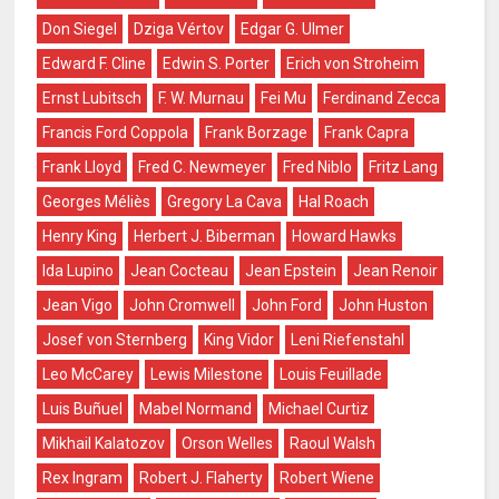
Don Siegel
Dziga Vértov
Edgar G. Ulmer
Edward F. Cline
Edwin S. Porter
Erich von Stroheim
Ernst Lubitsch
F. W. Murnau
Fei Mu
Ferdinand Zecca
Francis Ford Coppola
Frank Borzage
Frank Capra
Frank Lloyd
Fred C. Newmeyer
Fred Niblo
Fritz Lang
Georges Méliès
Gregory La Cava
Hal Roach
Henry King
Herbert J. Biberman
Howard Hawks
Ida Lupino
Jean Cocteau
Jean Epstein
Jean Renoir
Jean Vigo
John Cromwell
John Ford
John Huston
Josef von Sternberg
King Vidor
Leni Riefenstahl
Leo McCarey
Lewis Milestone
Louis Feuillade
Luis Buñuel
Mabel Normand
Michael Curtiz
Mikhail Kalatozov
Orson Welles
Raoul Walsh
Rex Ingram
Robert J. Flaherty
Robert Wiene