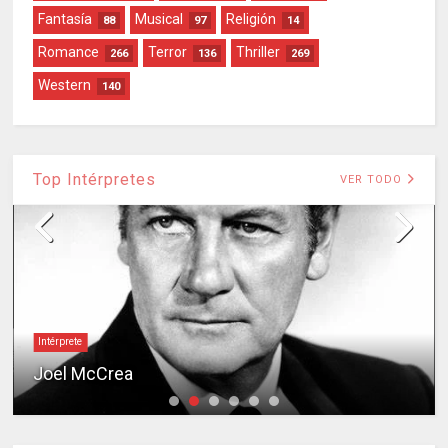
Fantasía
Musical
Religión
88
97
14
Romance
Terror
Thriller
266
136
269
Western
140
Top Intérpretes
VER TODO
Intérprete
Joel McCrea