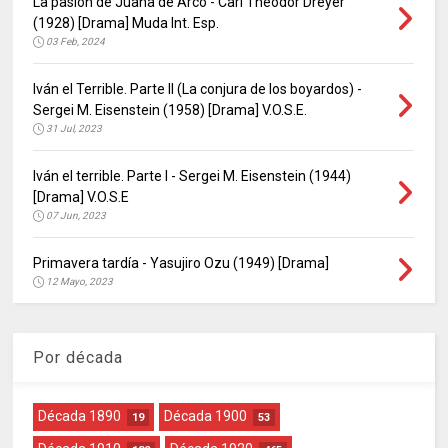
La pasión de Juana de Arco - Carl Theodor Dreyer
(1928) [Drama] Muda Int. Esp.
03 Feb, 2024
Iván el Terrible. Parte II (La conjura de los boyardos) -
Sergei M. Eisenstein (1958) [Drama] V.O.S.E.
31 Jul, 2023
Iván el terrible. Parte I - Sergei M. Eisenstein (1944)
[Drama] V.O.S.E
07 Jun, 2023
Primavera tardía - Yasujiro Ozu (1949) [Drama]
12 Mayo, 2023
Por década
Década 1890
Década 1900
19
53