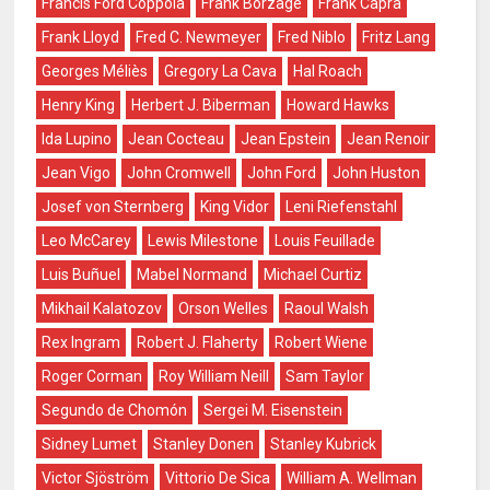
Francis Ford Coppola
Frank Borzage
Frank Capra
Frank Lloyd
Fred C. Newmeyer
Fred Niblo
Fritz Lang
Georges Méliès
Gregory La Cava
Hal Roach
Henry King
Herbert J. Biberman
Howard Hawks
Ida Lupino
Jean Cocteau
Jean Epstein
Jean Renoir
Jean Vigo
John Cromwell
John Ford
John Huston
Josef von Sternberg
King Vidor
Leni Riefenstahl
Leo McCarey
Lewis Milestone
Louis Feuillade
Luis Buñuel
Mabel Normand
Michael Curtiz
Mikhail Kalatozov
Orson Welles
Raoul Walsh
Rex Ingram
Robert J. Flaherty
Robert Wiene
Roger Corman
Roy William Neill
Sam Taylor
Segundo de Chomón
Sergei M. Eisenstein
Sidney Lumet
Stanley Donen
Stanley Kubrick
Victor Sjöström
Vittorio De Sica
William A. Wellman