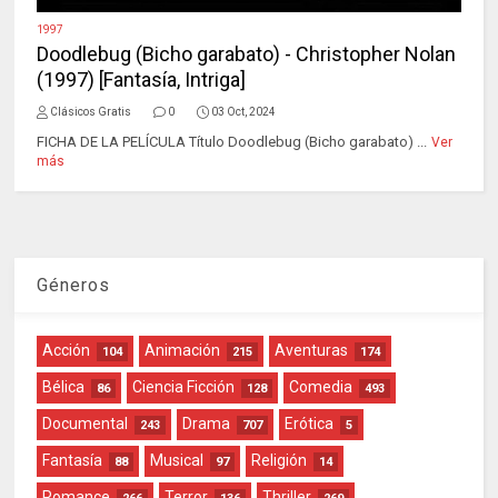
1997
Doodlebug (Bicho garabato) - Christopher Nolan
(1997) [Fantasía, Intriga]
Clásicos Gratis
0
03 Oct, 2024
FICHA DE LA PELÍCULA Título Doodlebug (Bicho garabato) ...
Ver
más
Géneros
Acción
Animación
Aventuras
104
215
174
Bélica
Ciencia Ficción
Comedia
86
128
493
Documental
Drama
Erótica
243
707
5
Fantasía
Musical
Religión
88
97
14
Romance
Terror
Thriller