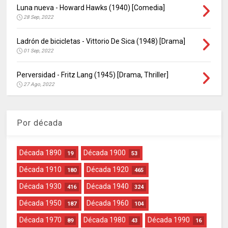
Luna nueva - Howard Hawks (1940) [Comedia]
28 Sep, 2022
Ladrón de bicicletas - Vittorio De Sica (1948) [Drama]
01 Sep, 2022
Perversidad - Fritz Lang (1945) [Drama, Thriller]
27 Ago, 2022
Por década
Década 1890
Década 1900
19
53
Década 1910
Década 1920
180
465
Década 1930
Década 1940
416
324
Década 1950
Década 1960
187
104
Década 1970
Década 1980
Década 1990
89
43
16