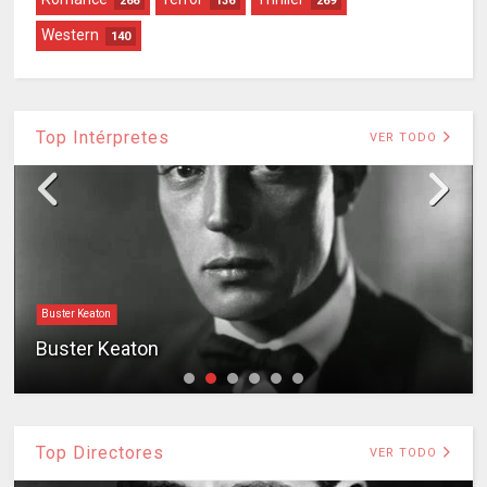
266
136
269
Western
140
Top Intérpretes
VER TODO
Buster Keaton
Buster Keaton
Top Directores
VER TODO