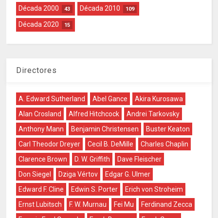
Década 2000
Década 2010
43
109
Década 2020
15
Directores
A. Edward Sutherland
Abel Gance
Akira Kurosawa
Alan Crosland
Alfred Hitchcock
Andrei Tarkovsky
Anthony Mann
Benjamin Christensen
Buster Keaton
Carl Theodor Dreyer
Cecil B. DeMille
Charles Chaplin
Clarence Brown
D. W. Griffith
Dave Fleischer
Don Siegel
Dziga Vértov
Edgar G. Ulmer
Edward F. Cline
Edwin S. Porter
Erich von Stroheim
Ernst Lubitsch
F. W. Murnau
Fei Mu
Ferdinand Zecca