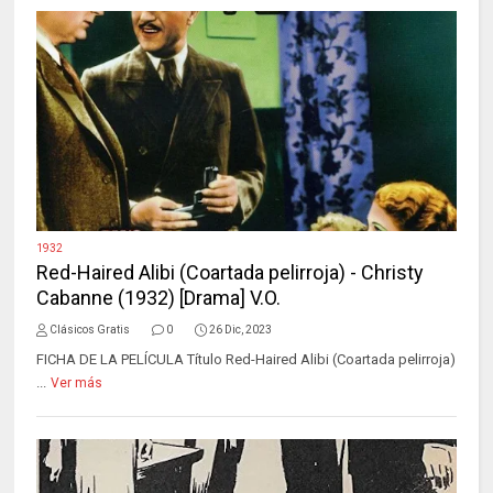
1932
Red-Haired Alibi (Coartada pelirroja) - Christy
Cabanne (1932) [Drama] V.O.
Clásicos Gratis
0
26 Dic, 2023
FICHA DE LA PELÍCULA Título Red-Haired Alibi (Coartada pelirroja)
...
Ver más