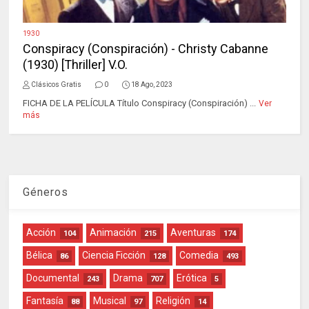
1930
Conspiracy (Conspiración) - Christy Cabanne
(1930) [Thriller] V.O.
Clásicos Gratis
0
18 Ago, 2023
FICHA DE LA PELÍCULA Título Conspiracy (Conspiración) ...
Ver
más
Géneros
Acción
Animación
Aventuras
104
215
174
Bélica
Ciencia Ficción
Comedia
86
128
493
Documental
Drama
Erótica
243
707
5
Fantasía
Musical
Religión
88
97
14