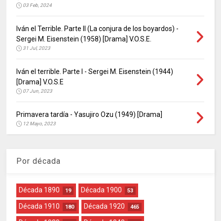
03 Feb, 2024
Iván el Terrible. Parte II (La conjura de los boyardos) -
Sergei M. Eisenstein (1958) [Drama] V.O.S.E.
31 Jul, 2023
Iván el terrible. Parte I - Sergei M. Eisenstein (1944)
[Drama] V.O.S.E
07 Jun, 2023
Primavera tardía - Yasujiro Ozu (1949) [Drama]
12 Mayo, 2023
Por década
Década 1890
Década 1900
19
53
Década 1910
Década 1920
180
465