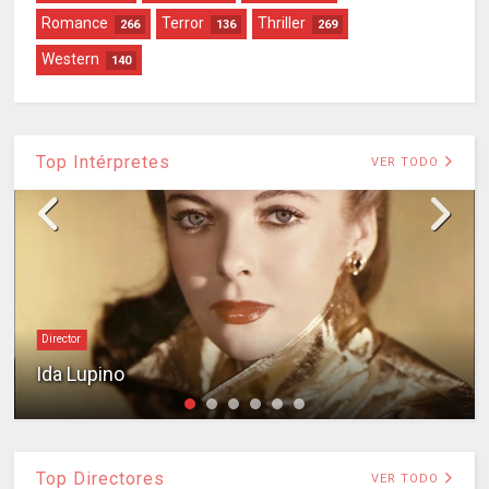
Romance
Terror
Thriller
266
136
269
Western
140
Top Intérpretes
VER TODO
Director
Ida Lupino
Top Directores
VER TODO