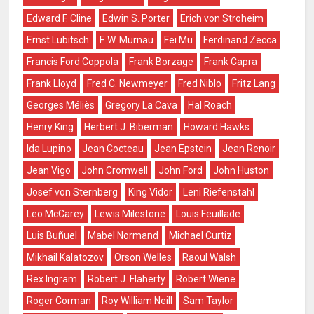
Edward F. Cline
Edwin S. Porter
Erich von Stroheim
Ernst Lubitsch
F. W. Murnau
Fei Mu
Ferdinand Zecca
Francis Ford Coppola
Frank Borzage
Frank Capra
Frank Lloyd
Fred C. Newmeyer
Fred Niblo
Fritz Lang
Georges Méliès
Gregory La Cava
Hal Roach
Henry King
Herbert J. Biberman
Howard Hawks
Ida Lupino
Jean Cocteau
Jean Epstein
Jean Renoir
Jean Vigo
John Cromwell
John Ford
John Huston
Josef von Sternberg
King Vidor
Leni Riefenstahl
Leo McCarey
Lewis Milestone
Louis Feuillade
Luis Buñuel
Mabel Normand
Michael Curtiz
Mikhail Kalatozov
Orson Welles
Raoul Walsh
Rex Ingram
Robert J. Flaherty
Robert Wiene
Roger Corman
Roy William Neill
Sam Taylor