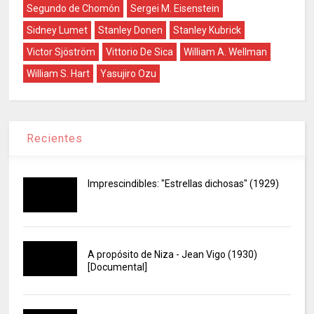
Segundo de Chomón
Sergei M. Eisenstein
Sidney Lumet
Stanley Donen
Stanley Kubrick
Victor Sjöström
Vittorio De Sica
William A. Wellman
William S. Hart
Yasujiro Ozu
Recientes
Imprescindibles: "Estrellas dichosas" (1929)
A propósito de Niza - Jean Vigo (1930)
[Documental]