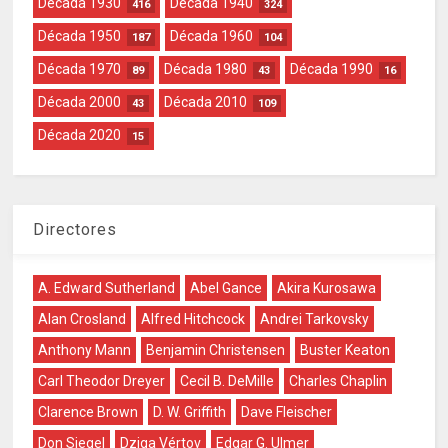
Década 1930
Década 1940
416
324
Década 1950
Década 1960
187
104
Década 1970
Década 1980
Década 1990
89
43
16
Década 2000
Década 2010
43
109
Década 2020
15
Directores
A. Edward Sutherland
Abel Gance
Akira Kurosawa
Alan Crosland
Alfred Hitchcock
Andrei Tarkovsky
Anthony Mann
Benjamin Christensen
Buster Keaton
Carl Theodor Dreyer
Cecil B. DeMille
Charles Chaplin
Clarence Brown
D. W. Griffith
Dave Fleischer
Don Siegel
Dziga Vértov
Edgar G. Ulmer