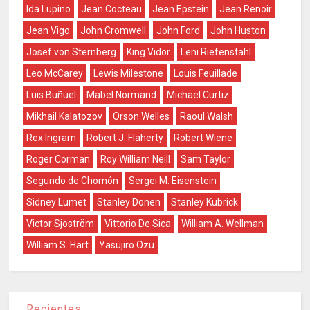
Ida Lupino
Jean Cocteau
Jean Epstein
Jean Renoir
Jean Vigo
John Cromwell
John Ford
John Huston
Josef von Sternberg
King Vidor
Leni Riefenstahl
Leo McCarey
Lewis Milestone
Louis Feuillade
Luis Buñuel
Mabel Normand
Michael Curtiz
Mikhail Kalatozov
Orson Welles
Raoul Walsh
Rex Ingram
Robert J. Flaherty
Robert Wiene
Roger Corman
Roy William Neill
Sam Taylor
Segundo de Chomón
Sergei M. Eisenstein
Sidney Lumet
Stanley Donen
Stanley Kubrick
Victor Sjöström
Vittorio De Sica
William A. Wellman
William S. Hart
Yasujiro Ozu
Recientes