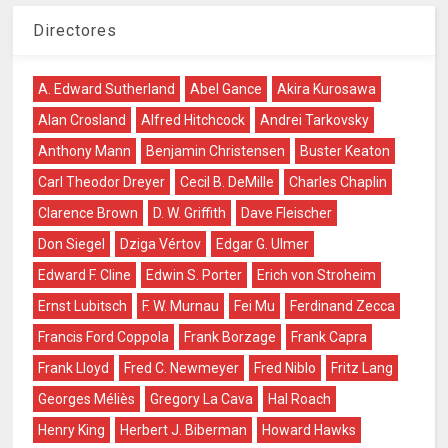
Directores
A. Edward Sutherland
Abel Gance
Akira Kurosawa
Alan Crosland
Alfred Hitchcock
Andrei Tarkovsky
Anthony Mann
Benjamin Christensen
Buster Keaton
Carl Theodor Dreyer
Cecil B. DeMille
Charles Chaplin
Clarence Brown
D. W. Griffith
Dave Fleischer
Don Siegel
Dziga Vértov
Edgar G. Ulmer
Edward F. Cline
Edwin S. Porter
Erich von Stroheim
Ernst Lubitsch
F. W. Murnau
Fei Mu
Ferdinand Zecca
Francis Ford Coppola
Frank Borzage
Frank Capra
Frank Lloyd
Fred C. Newmeyer
Fred Niblo
Fritz Lang
Georges Méliès
Gregory La Cava
Hal Roach
Henry King
Herbert J. Biberman
Howard Hawks