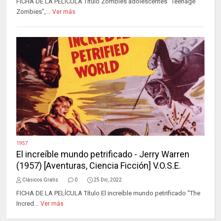
FICHA DE LA PELÍCULA Título Zombies adolescentes "Teenage
Zombies",...
Ver más
1957
El increíble mundo petrificado - Jerry Warren
(1957) [Aventuras, Ciencia Ficción] V.O.S.E.
Clásicos Gratis
0
25 Dic, 2022
FICHA DE LA PELÍCULA Título El increíble mundo petrificado "The
Incred...
Ver más