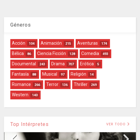
Géneros
Acción
Animación
Aventuras
104
215
174
Bélica
Ciencia Ficción
Comedia
86
128
493
Documental
Drama
Erótica
243
707
5
Fantasía
Musical
Religión
88
97
14
Romance
Terror
Thriller
266
136
269
Western
140
Top Intérpretes
VER TODO