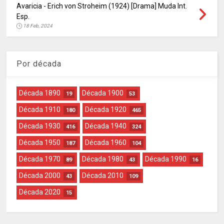
Avaricia - Erich von Stroheim (1924) [Drama] Muda Int.
Esp.
18 Feb, 2024
Por década
Década 1890
Década 1900
19
53
Década 1910
Década 1920
180
465
Década 1930
Década 1940
416
324
Década 1950
Década 1960
187
104
Década 1970
Década 1980
Década 1990
89
43
16
Década 2000
Década 2010
43
109
Década 2020
15