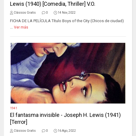
Lewis (1940) [Comedia, Thriller] V.O.
Clásicos Gratis
0
14 Nov, 2022
FICHA DE LA PELÍCULA Título Boys of the City (Chicos de ciudad)
...
Ver más
1941
El fantasma invisible - Joseph H. Lewis (1941)
[Terror]
Clásicos Gratis
0
16 Ago, 2022