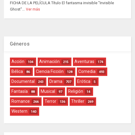
FICHA DE LA PELÍCULA Título El fantasma invisible "Invisible
Ghost"...
Ver más
Géneros
Acción
Animación
Aventuras
104
215
174
Bélica
Ciencia Ficción
Comedia
86
128
493
Documental
Drama
Erótica
243
707
5
Fantasía
Musical
Religión
88
97
14
Romance
Terror
Thriller
266
136
269
Western
140