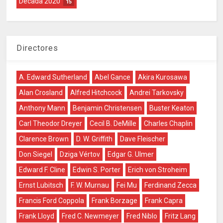
Década 2020
15
Directores
A. Edward Sutherland
Abel Gance
Akira Kurosawa
Alan Crosland
Alfred Hitchcock
Andrei Tarkovsky
Anthony Mann
Benjamin Christensen
Buster Keaton
Carl Theodor Dreyer
Cecil B. DeMille
Charles Chaplin
Clarence Brown
D. W. Griffith
Dave Fleischer
Don Siegel
Dziga Vértov
Edgar G. Ulmer
Edward F. Cline
Edwin S. Porter
Erich von Stroheim
Ernst Lubitsch
F. W. Murnau
Fei Mu
Ferdinand Zecca
Francis Ford Coppola
Frank Borzage
Frank Capra
Frank Lloyd
Fred C. Newmeyer
Fred Niblo
Fritz Lang