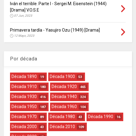
Iván el terrible. Parte I - Sergei M. Eisenstein (1944)
[Drama] V.O.S.E
07 Jun, 2023
Primavera tardía - Yasujiro Ozu (1949) [Drama]
12 Mayo, 2023
Por década
Década 1890
Década 1900
19
53
Década 1910
Década 1920
180
465
Década 1930
Década 1940
416
324
Década 1950
Década 1960
187
104
Década 1970
Década 1980
Década 1990
89
43
16
Década 2000
Década 2010
43
109