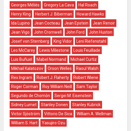
Georges Méliès
Gregory La Cava
Hal Roach
Henry King
Herbert J. Biberman
Howard Hawks
Ida Lupino
Jean Cocteau
Jean Epstein
Jean Renoir
Jean Vigo
John Cromwell
John Ford
John Huston
Josef von Sternberg
King Vidor
Leni Riefenstahl
Leo McCarey
Lewis Milestone
Louis Feuillade
Luis Buñuel
Mabel Normand
Michael Curtiz
Mikhail Kalatozov
Orson Welles
Raoul Walsh
Rex Ingram
Robert J. Flaherty
Robert Wiene
Roger Corman
Roy William Neill
Sam Taylor
Segundo de Chomón
Sergei M. Eisenstein
Sidney Lumet
Stanley Donen
Stanley Kubrick
Victor Sjöström
Vittorio De Sica
William A. Wellman
William S. Hart
Yasujiro Ozu