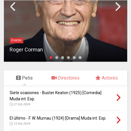
Director
Roger Corman
Pelis
Directores
Actores
Siete ocasiones - Buster Keaton (1925) [Comedia]
Muda int. Esp.
27 Oct, 2024
El último - F. W. Murnau (1924) [Drama] Muda int. Esp.
12 Oct, 2024