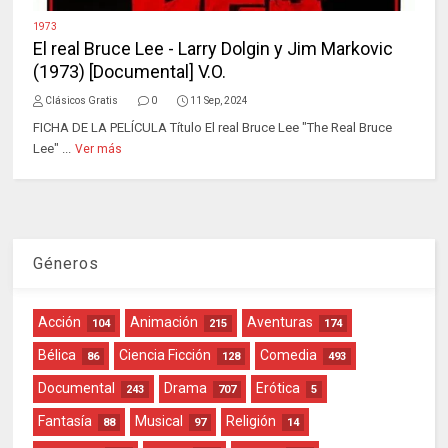
1973
El real Bruce Lee - Larry Dolgin y Jim Markovic
(1973) [Documental] V.O.
Clásicos Gratis
0
11 Sep, 2024
FICHA DE LA PELÍCULA Título El real Bruce Lee "The Real Bruce
Lee" ...
Ver más
Géneros
Acción
Animación
Aventuras
104
215
174
Bélica
Ciencia Ficción
Comedia
86
128
493
Documental
Drama
Erótica
243
707
5
Fantasía
Musical
Religión
88
97
14