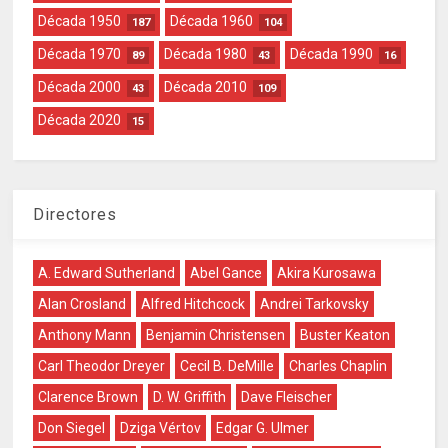
Década 1950
Década 1960
187
104
Década 1970
Década 1980
Década 1990
89
43
16
Década 2000
Década 2010
43
109
Década 2020
15
Directores
A. Edward Sutherland
Abel Gance
Akira Kurosawa
Alan Crosland
Alfred Hitchcock
Andrei Tarkovsky
Anthony Mann
Benjamin Christensen
Buster Keaton
Carl Theodor Dreyer
Cecil B. DeMille
Charles Chaplin
Clarence Brown
D. W. Griffith
Dave Fleischer
Don Siegel
Dziga Vértov
Edgar G. Ulmer