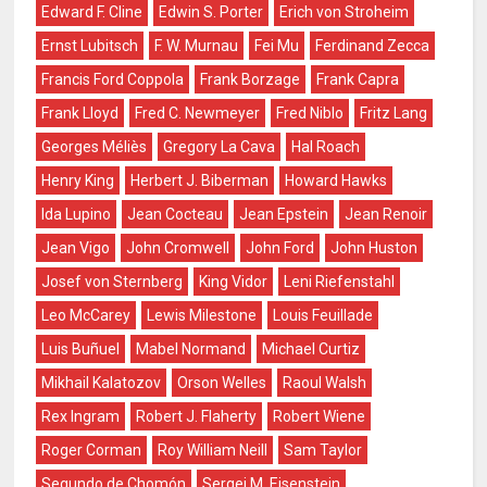
Edward F. Cline
Edwin S. Porter
Erich von Stroheim
Ernst Lubitsch
F. W. Murnau
Fei Mu
Ferdinand Zecca
Francis Ford Coppola
Frank Borzage
Frank Capra
Frank Lloyd
Fred C. Newmeyer
Fred Niblo
Fritz Lang
Georges Méliès
Gregory La Cava
Hal Roach
Henry King
Herbert J. Biberman
Howard Hawks
Ida Lupino
Jean Cocteau
Jean Epstein
Jean Renoir
Jean Vigo
John Cromwell
John Ford
John Huston
Josef von Sternberg
King Vidor
Leni Riefenstahl
Leo McCarey
Lewis Milestone
Louis Feuillade
Luis Buñuel
Mabel Normand
Michael Curtiz
Mikhail Kalatozov
Orson Welles
Raoul Walsh
Rex Ingram
Robert J. Flaherty
Robert Wiene
Roger Corman
Roy William Neill
Sam Taylor
Segundo de Chomón
Sergei M. Eisenstein