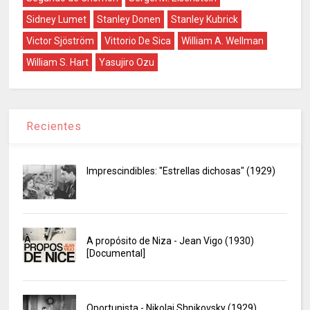
Sidney Lumet
Stanley Donen
Stanley Kubrick
Victor Sjöström
Vittorio De Sica
William A. Wellman
William S. Hart
Yasujiro Ozu
Recientes
Imprescindibles: "Estrellas dichosas" (1929)
A propósito de Niza - Jean Vigo (1930)
[Documental]
Oportunista - Nikolai Shpikovsky (1929)