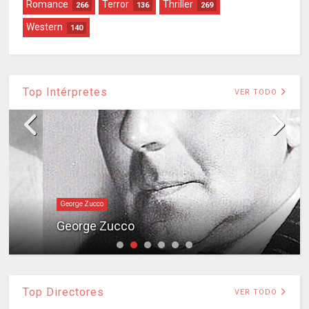
Romance
Terror
Thriller
266
136
269
Western
140
Top Intérpretes
VER TODO
George Zucco
George Zucco
Top Directores
VER TODO