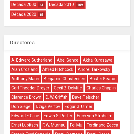
Década 2000
Década 2010
43
109
Década 2020
15
Directores
A. Edward Sutherland
Abel Gance
Akira Kurosawa
Alan Crosland
Alfred Hitchcock
Andrei Tarkovsky
Anthony Mann
Benjamin Christensen
Buster Keaton
Carl Theodor Dreyer
Cecil B. DeMille
Charles Chaplin
Clarence Brown
D. W. Griffith
Dave Fleischer
Don Siegel
Dziga Vértov
Edgar G. Ulmer
Edward F. Cline
Edwin S. Porter
Erich von Stroheim
Ernst Lubitsch
F. W. Murnau
Fei Mu
Ferdinand Zecca