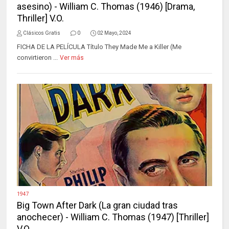
asesino) - William C. Thomas (1946) [Drama,
Thriller] V.O.
Clásicos Gratis
0
02 Mayo, 2024
FICHA DE LA PELÍCULA Título They Made Me a Killer (Me
convirtieron ...
Ver más
1947
Big Town After Dark (La gran ciudad tras
anochecer) - William C. Thomas (1947) [Thriller]
V.O.