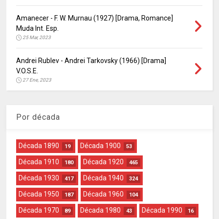
Amanecer - F. W. Murnau (1927) [Drama, Romance]
Muda Int. Esp.
25 Mar, 2023
Andrei Rublev - Andrei Tarkovsky (1966) [Drama]
V.O.S.E.
27 Ene, 2023
Por década
Década 1890
Década 1900
19
53
Década 1910
Década 1920
180
465
Década 1930
Década 1940
417
324
Década 1950
Década 1960
187
104
Década 1970
Década 1980
Década 1990
89
43
16