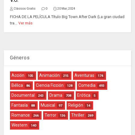
Clásicos Gratis
0
20 Mar, 2024
FICHA DE LA PELÍCULA Título Big Town After Dark (La gran ciudad
tra...
Ver más
Géneros
Acción
Animación
Aventuras
105
215
174
Bélica
Ciencia Ficción
Comedia
86
128
493
Documental
Drama
Erótica
243
708
5
Fantasía
Musical
Religión
88
97
14
Romance
Terror
Thriller
266
136
269
Western
140