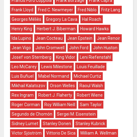
Francis Ford Coppola
Frank Borzage
Frank Capra
Frank Lloyd
Fred C. Newmeyer
Fred Niblo
Fritz Lang
Georges Méliès
Gregory La Cava
Hal Roach
Henry King
Herbert J. Biberman
Howard Hawks
Ida Lupino
Jean Cocteau
Jean Epstein
Jean Renoir
Jean Vigo
John Cromwell
John Ford
John Huston
Josef von Sternberg
King Vidor
Leni Riefenstahl
Leo McCarey
Lewis Milestone
Louis Feuillade
Luis Buñuel
Mabel Normand
Michael Curtiz
Mikhail Kalatozov
Orson Welles
Raoul Walsh
Rex Ingram
Robert J. Flaherty
Robert Wiene
Roger Corman
Roy William Neill
Sam Taylor
Segundo de Chomón
Sergei M. Eisenstein
Sidney Lumet
Stanley Donen
Stanley Kubrick
Victor Sjöström
Vittorio De Sica
William A. Wellman