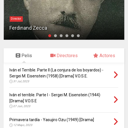
Director
Ferdinand Zecca
Pelis
Directores
Actores
Iván el Terrible. Parte II (La conjura de los boyardos) -
Sergei M. Eisenstein (1958) [Drama] V.O.S.E.
31 Jul, 2023
Iván el terrible. Parte I - Sergei M. Eisenstein (1944)
[Drama] V.O.S.E
07 Jun, 2023
Primavera tardía - Yasujiro Ozu (1949) [Drama]
12 Mayo, 2023