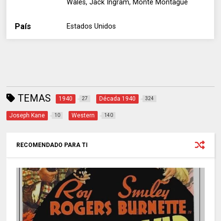
Wales, Jack Ingram, Monte Montague
País
Estados Unidos
TEMAS
1940
Década 1940
27
324
Joseph Kane
Western
10
140
RECOMENDADO PARA TI