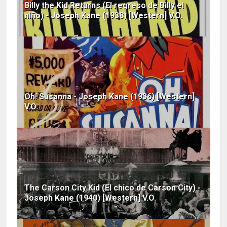
Billy the Kid Returns (El regreso de Billy el
niño) - Joseph Kane (1938) [Western] V.O.
Oh! Susanna - Joseph Kane (1936) [Western]
V.O.
The Carson City Kid (El chico de Carson City) -
Joseph Kane (1940) [Western] V.O.