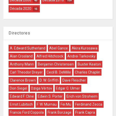
43
109
Década 2020
15
Directores
A. Edward Sutherland
Abel Gance
Akira Kurosawa
Alan Crosland
Alfred Hitchcock
Andrei Tarkovsky
Anthony Mann
Benjamin Christensen
Buster Keaton
Carl Theodor Dreyer
Cecil B. DeMille
Charles Chaplin
Clarence Brown
D. W. Griffith
Dave Fleischer
Don Siegel
Dziga Vértov
Edgar G. Ulmer
Edward F. Cline
Edwin S. Porter
Erich von Stroheim
Ernst Lubitsch
F. W. Murnau
Fei Mu
Ferdinand Zecca
Francis Ford Coppola
Frank Borzage
Frank Capra