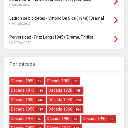
28 Sep, 2022
Ladrón de bicicletas - Vittorio De Sica (1948) [Drama]
01 Sep, 2022
Perversidad - Fritz Lang (1945) [Drama, Thriller]
27 Ago, 2022
Por década
Década 1890
Década 1900
19
53
Década 1910
Década 1920
180
465
Década 1930
Década 1940
416
324
Década 1950
Década 1960
187
104
Década 1970
Década 1980
Década 1990
89
43
16
Década 2000
Década 2010