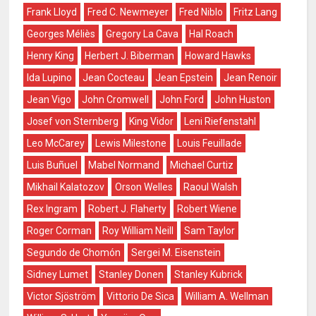
Frank Lloyd
Fred C. Newmeyer
Fred Niblo
Fritz Lang
Georges Méliès
Gregory La Cava
Hal Roach
Henry King
Herbert J. Biberman
Howard Hawks
Ida Lupino
Jean Cocteau
Jean Epstein
Jean Renoir
Jean Vigo
John Cromwell
John Ford
John Huston
Josef von Sternberg
King Vidor
Leni Riefenstahl
Leo McCarey
Lewis Milestone
Louis Feuillade
Luis Buñuel
Mabel Normand
Michael Curtiz
Mikhail Kalatozov
Orson Welles
Raoul Walsh
Rex Ingram
Robert J. Flaherty
Robert Wiene
Roger Corman
Roy William Neill
Sam Taylor
Segundo de Chomón
Sergei M. Eisenstein
Sidney Lumet
Stanley Donen
Stanley Kubrick
Victor Sjöström
Vittorio De Sica
William A. Wellman