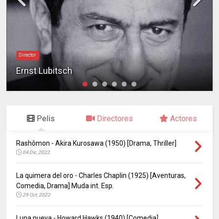
Director
Ernst Lubitsch
Pelis
Directores
Actores
Rashômon - Akira Kurosawa (1950) [Drama, Thriller]
04 Dic, 2022
La quimera del oro - Charles Chaplin (1925) [Aventuras,
Comedia, Drama] Muda int. Esp.
29 Oct, 2022
Luna nueva - Howard Hawks (1940) [Comedia]