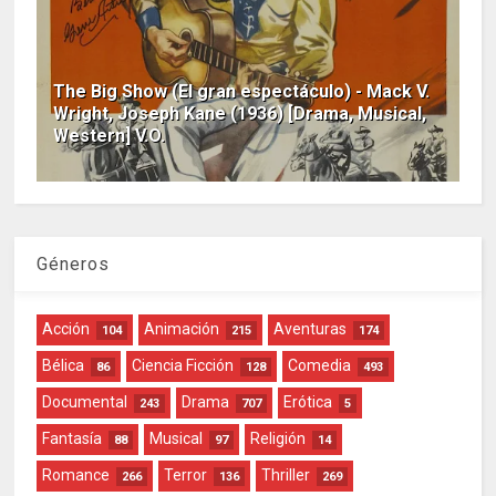
The Big Show (El gran espectáculo) - Mack V.
Wright, Joseph Kane (1936) [Drama, Musical,
Western] V.O.
Géneros
Acción
Animación
Aventuras
104
215
174
Bélica
Ciencia Ficción
Comedia
86
128
493
Documental
Drama
Erótica
243
707
5
Fantasía
Musical
Religión
88
97
14
Romance
Terror
Thriller
266
136
269