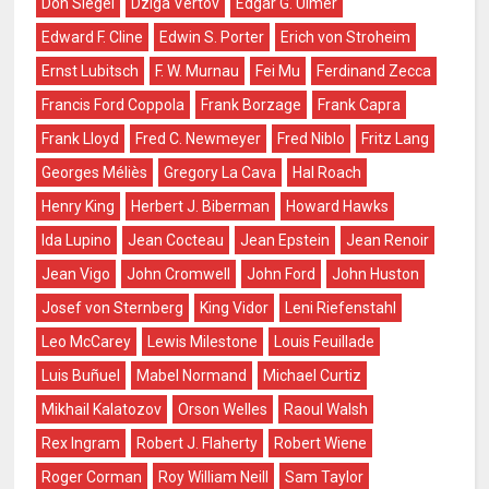
Don Siegel
Dziga Vértov
Edgar G. Ulmer
Edward F. Cline
Edwin S. Porter
Erich von Stroheim
Ernst Lubitsch
F. W. Murnau
Fei Mu
Ferdinand Zecca
Francis Ford Coppola
Frank Borzage
Frank Capra
Frank Lloyd
Fred C. Newmeyer
Fred Niblo
Fritz Lang
Georges Méliès
Gregory La Cava
Hal Roach
Henry King
Herbert J. Biberman
Howard Hawks
Ida Lupino
Jean Cocteau
Jean Epstein
Jean Renoir
Jean Vigo
John Cromwell
John Ford
John Huston
Josef von Sternberg
King Vidor
Leni Riefenstahl
Leo McCarey
Lewis Milestone
Louis Feuillade
Luis Buñuel
Mabel Normand
Michael Curtiz
Mikhail Kalatozov
Orson Welles
Raoul Walsh
Rex Ingram
Robert J. Flaherty
Robert Wiene
Roger Corman
Roy William Neill
Sam Taylor