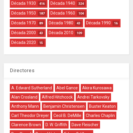
Década 1930
Década 1940
416
324
Década 1950
Década 1960
187
104
Década 1970
Década 1980
Década 1990
89
43
16
Década 2000
Década 2010
43
109
Década 2020
15
Directores
A. Edward Sutherland
Abel Gance
Akira Kurosawa
Alan Crosland
Alfred Hitchcock
Andrei Tarkovsky
Anthony Mann
Benjamin Christensen
Buster Keaton
Carl Theodor Dreyer
Cecil B. DeMille
Charles Chaplin
Clarence Brown
D. W. Griffith
Dave Fleischer