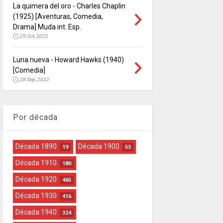
La quimera del oro - Charles Chaplin
(1925) [Aventuras, Comedia,
Drama] Muda int. Esp.
29 Oct, 2022
Luna nueva - Howard Hawks (1940)
[Comedia]
28 Sep, 2022
Por década
Década 1890
Década 1900
19
53
Década 1910
180
Década 1920
465
Década 1930
416
Década 1940
324