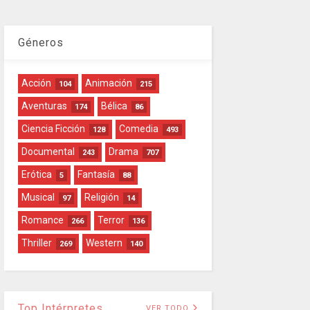
Géneros
Acción
Animación
104
215
Aventuras
Bélica
174
86
Ciencia Ficción
Comedia
128
493
Documental
Drama
243
707
Erótica
Fantasía
5
88
Musical
Religión
97
14
Romance
Terror
266
136
Thriller
Western
269
140
Top Intérpretes
VER TODO