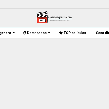
género
Destacados
TOP películas
Gana di