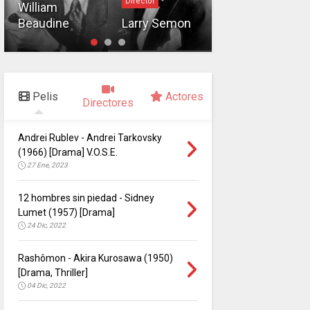
Director
Director
William
Beaudine
Larry Semon
Mack Sennett
Pelis
Actores
Directores
Andrei Rublev - Andrei Tarkovsky
(1966) [Drama] V.O.S.E.
27 Ene, 2023
12 hombres sin piedad - Sidney
Lumet (1957) [Drama]
24 Dic, 2022
Rashômon - Akira Kurosawa (1950)
[Drama, Thriller]
04 Dic, 2022