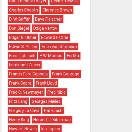
Carl Theodor Dreyer
Cecil B. DeMille
Charles Chaplin
Clarence Brown
D. W. Griffith
Dave Fleischer
Don Siegel
Dziga Vértov
Edgar G. Ulmer
Edward F. Cline
Edwin S. Porter
Erich von Stroheim
Ernst Lubitsch
F. W. Murnau
Fei Mu
Ferdinand Zecca
Francis Ford Coppola
Frank Borzage
Frank Capra
Frank Lloyd
Fred C. Newmeyer
Fred Niblo
Fritz Lang
Georges Méliès
Gregory La Cava
Hal Roach
Henry King
Herbert J. Biberman
Howard Hawks
Ida Lupino