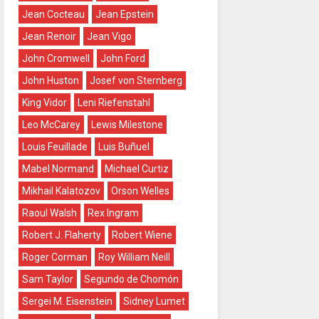
Jean Cocteau
Jean Epstein
Jean Renoir
Jean Vigo
John Cromwell
John Ford
John Huston
Josef von Sternberg
King Vidor
Leni Riefenstahl
Leo McCarey
Lewis Milestone
Louis Feuillade
Luis Buñuel
Mabel Normand
Michael Curtiz
Mikhail Kalatozov
Orson Welles
Raoul Walsh
Rex Ingram
Robert J. Flaherty
Robert Wiene
Roger Corman
Roy William Neill
Sam Taylor
Segundo de Chomón
Sergei M. Eisenstein
Sidney Lumet