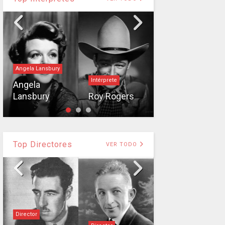
Angela Lansbury
Intérprete
Greta Garbo
Angela
Lansbury
Roy Rogers
Greta Garbo
Top Directores
VER TODO
Director