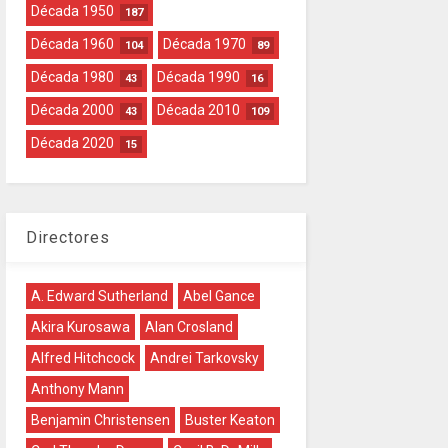
Década 1950
187
Década 1960
Década 1970
104
89
Década 1980
Década 1990
43
16
Década 2000
Década 2010
43
109
Década 2020
15
Directores
A. Edward Sutherland
Abel Gance
Akira Kurosawa
Alan Crosland
Alfred Hitchcock
Andrei Tarkovsky
Anthony Mann
Benjamin Christensen
Buster Keaton