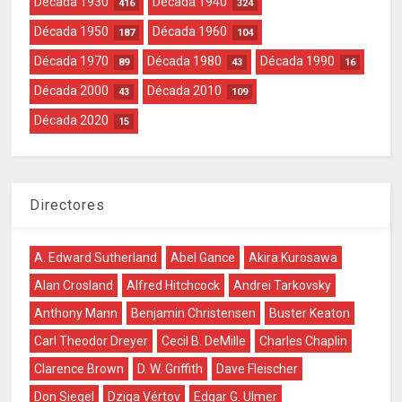
Década 1930
Década 1940
416
324
Década 1950
Década 1960
187
104
Década 1970
Década 1980
Década 1990
89
43
16
Década 2000
Década 2010
43
109
Década 2020
15
Directores
A. Edward Sutherland
Abel Gance
Akira Kurosawa
Alan Crosland
Alfred Hitchcock
Andrei Tarkovsky
Anthony Mann
Benjamin Christensen
Buster Keaton
Carl Theodor Dreyer
Cecil B. DeMille
Charles Chaplin
Clarence Brown
D. W. Griffith
Dave Fleischer
Don Siegel
Dziga Vértov
Edgar G. Ulmer