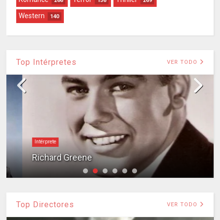
266
136
269
Western
140
Top Intérpretes
VER TODO
Intérprete
Richard Greene
Top Directores
VER TODO