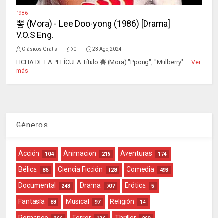
1986
뽕 (Mora) - Lee Doo-yong (1986) [Drama]
V.O.S.Eng.
Clásicos Gratis
0
23 Ago, 2024
FICHA DE LA PELÍCULA Título 뽕 (Mora) "Ppong", "Mulberry" ...
Ver
más
Géneros
Acción
Animación
Aventuras
104
215
174
Bélica
Ciencia Ficción
Comedia
86
128
493
Documental
Drama
Erótica
243
707
5
Fantasía
Musical
Religión
88
97
14
Romance
Terror
Thriller