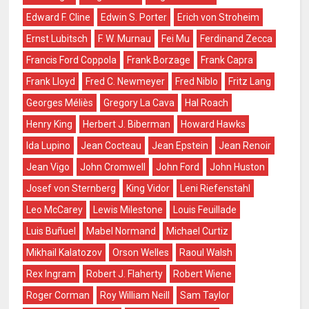
Edward F. Cline
Edwin S. Porter
Erich von Stroheim
Ernst Lubitsch
F. W. Murnau
Fei Mu
Ferdinand Zecca
Francis Ford Coppola
Frank Borzage
Frank Capra
Frank Lloyd
Fred C. Newmeyer
Fred Niblo
Fritz Lang
Georges Méliès
Gregory La Cava
Hal Roach
Henry King
Herbert J. Biberman
Howard Hawks
Ida Lupino
Jean Cocteau
Jean Epstein
Jean Renoir
Jean Vigo
John Cromwell
John Ford
John Huston
Josef von Sternberg
King Vidor
Leni Riefenstahl
Leo McCarey
Lewis Milestone
Louis Feuillade
Luis Buñuel
Mabel Normand
Michael Curtiz
Mikhail Kalatozov
Orson Welles
Raoul Walsh
Rex Ingram
Robert J. Flaherty
Robert Wiene
Roger Corman
Roy William Neill
Sam Taylor