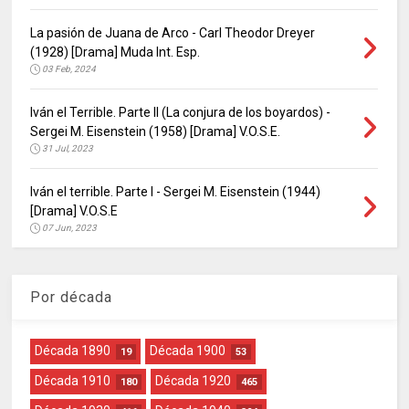
La pasión de Juana de Arco - Carl Theodor Dreyer
(1928) [Drama] Muda Int. Esp.
03 Feb, 2024
Iván el Terrible. Parte II (La conjura de los boyardos) -
Sergei M. Eisenstein (1958) [Drama] V.O.S.E.
31 Jul, 2023
Iván el terrible. Parte I - Sergei M. Eisenstein (1944)
[Drama] V.O.S.E
07 Jun, 2023
Por década
Década 1890
Década 1900
19
53
Década 1910
Década 1920
180
465