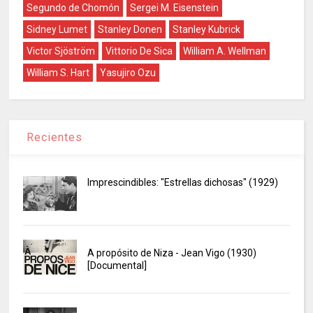
Segundo de Chomón
Sergei M. Eisenstein
Sidney Lumet
Stanley Donen
Stanley Kubrick
Victor Sjöström
Vittorio De Sica
William A. Wellman
William S. Hart
Yasujiro Ozu
Recientes
Imprescindibles: "Estrellas dichosas" (1929)
A propósito de Niza - Jean Vigo (1930)
[Documental]