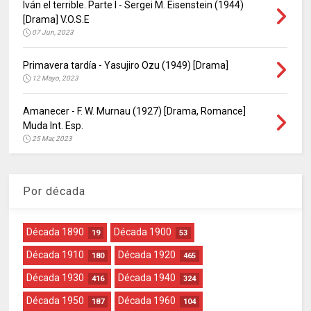
Iván el terrible. Parte I - Sergei M. Eisenstein (1944)
[Drama] V.O.S.E
07 Jun, 2023
Primavera tardía - Yasujiro Ozu (1949) [Drama]
12 Mayo, 2023
Amanecer - F. W. Murnau (1927) [Drama, Romance]
Muda Int. Esp.
25 Mar, 2023
Por década
Década 1890
Década 1900
19
53
Década 1910
Década 1920
180
465
Década 1930
Década 1940
416
324
Década 1950
Década 1960
187
104