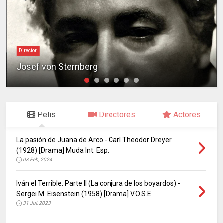
Director
Josef von Sternberg
Pelis
Directores
Actores
La pasión de Juana de Arco - Carl Theodor Dreyer
(1928) [Drama] Muda Int. Esp.
03 Feb, 2024
Iván el Terrible. Parte II (La conjura de los boyardos) -
Sergei M. Eisenstein (1958) [Drama] V.O.S.E.
31 Jul, 2023