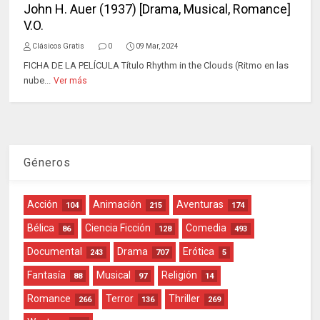
John H. Auer (1937) [Drama, Musical, Romance]
V.O.
Clásicos Gratis
0
09 Mar, 2024
FICHA DE LA PELÍCULA Título Rhythm in the Clouds (Ritmo en las
nube...
Ver más
Géneros
Acción
Animación
Aventuras
104
215
174
Bélica
Ciencia Ficción
Comedia
86
128
493
Documental
Drama
Erótica
243
707
5
Fantasía
Musical
Religión
88
97
14
Romance
Terror
Thriller
266
136
269