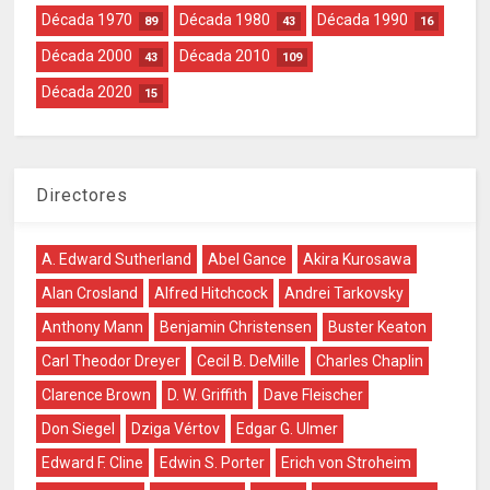
Década 1970
Década 1980
Década 1990
89
43
16
Década 2000
Década 2010
43
109
Década 2020
15
Directores
A. Edward Sutherland
Abel Gance
Akira Kurosawa
Alan Crosland
Alfred Hitchcock
Andrei Tarkovsky
Anthony Mann
Benjamin Christensen
Buster Keaton
Carl Theodor Dreyer
Cecil B. DeMille
Charles Chaplin
Clarence Brown
D. W. Griffith
Dave Fleischer
Don Siegel
Dziga Vértov
Edgar G. Ulmer
Edward F. Cline
Edwin S. Porter
Erich von Stroheim