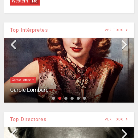
Western
140
Top Intérpretes
VER TODO
Carole Lombard
Carole Lombard
Top Directores
VER TODO