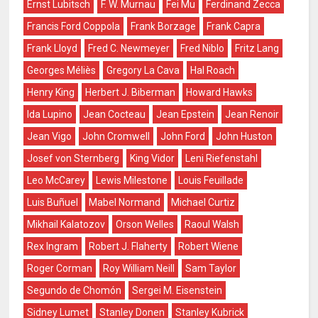
Ernst Lubitsch
F. W. Murnau
Fei Mu
Ferdinand Zecca
Francis Ford Coppola
Frank Borzage
Frank Capra
Frank Lloyd
Fred C. Newmeyer
Fred Niblo
Fritz Lang
Georges Méliès
Gregory La Cava
Hal Roach
Henry King
Herbert J. Biberman
Howard Hawks
Ida Lupino
Jean Cocteau
Jean Epstein
Jean Renoir
Jean Vigo
John Cromwell
John Ford
John Huston
Josef von Sternberg
King Vidor
Leni Riefenstahl
Leo McCarey
Lewis Milestone
Louis Feuillade
Luis Buñuel
Mabel Normand
Michael Curtiz
Mikhail Kalatozov
Orson Welles
Raoul Walsh
Rex Ingram
Robert J. Flaherty
Robert Wiene
Roger Corman
Roy William Neill
Sam Taylor
Segundo de Chomón
Sergei M. Eisenstein
Sidney Lumet
Stanley Donen
Stanley Kubrick