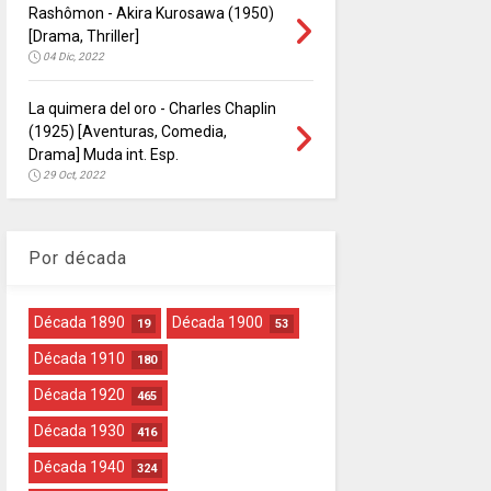
Rashômon - Akira Kurosawa (1950)
[Drama, Thriller]
04 Dic, 2022
La quimera del oro - Charles Chaplin
(1925) [Aventuras, Comedia,
Drama] Muda int. Esp.
29 Oct, 2022
Por década
Década 1890
Década 1900
19
53
Década 1910
180
Década 1920
465
Década 1930
416
Década 1940
324