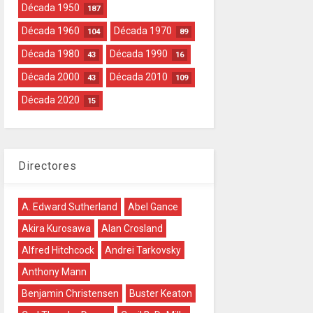
Década 1950
187
Década 1960
Década 1970
104
89
Década 1980
Década 1990
43
16
Década 2000
Década 2010
43
109
Década 2020
15
Directores
A. Edward Sutherland
Abel Gance
Akira Kurosawa
Alan Crosland
Alfred Hitchcock
Andrei Tarkovsky
Anthony Mann
Benjamin Christensen
Buster Keaton