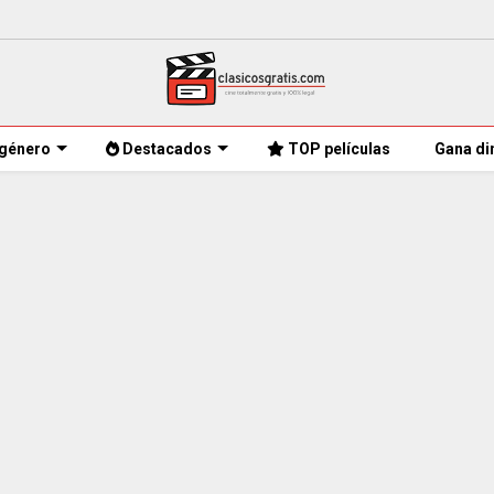
género
Destacados
TOP películas
Gana di