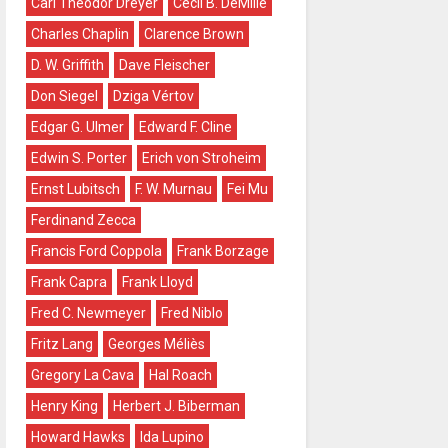
Carl Theodor Dreyer
Cecil B. DeMille
Charles Chaplin
Clarence Brown
D. W. Griffith
Dave Fleischer
Don Siegel
Dziga Vértov
Edgar G. Ulmer
Edward F. Cline
Edwin S. Porter
Erich von Stroheim
Ernst Lubitsch
F. W. Murnau
Fei Mu
Ferdinand Zecca
Francis Ford Coppola
Frank Borzage
Frank Capra
Frank Lloyd
Fred C. Newmeyer
Fred Niblo
Fritz Lang
Georges Méliès
Gregory La Cava
Hal Roach
Henry King
Herbert J. Biberman
Howard Hawks
Ida Lupino