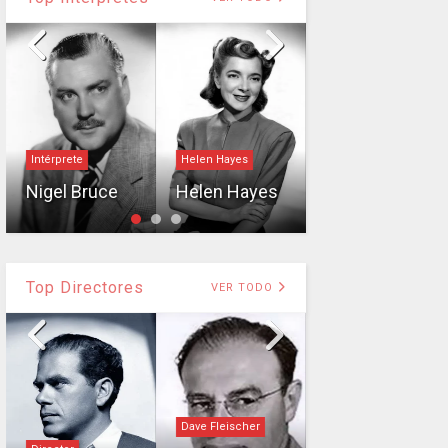
Intérprete
Intérprete
Helen Hayes
Steve
Nigel Bruce
Helen Hayes
Cochran
Top Directores
VER TODO
Dave Fleischer
Director