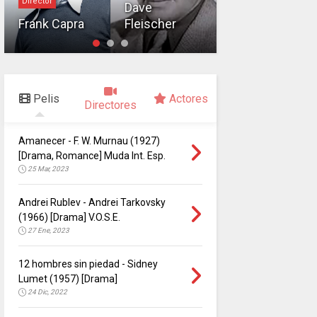
Director
Dave
Mikhail
Frank Capra
Fleischer
Kalatozov
Pelis
Actores
Directores
Amanecer - F. W. Murnau (1927)
[Drama, Romance] Muda Int. Esp.
25 Mar, 2023
Andrei Rublev - Andrei Tarkovsky
(1966) [Drama] V.O.S.E.
27 Ene, 2023
12 hombres sin piedad - Sidney
Lumet (1957) [Drama]
24 Dic, 2022