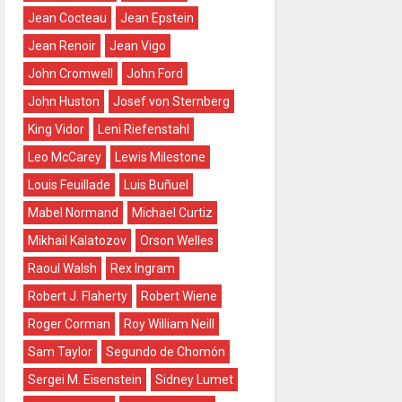
Jean Cocteau
Jean Epstein
Jean Renoir
Jean Vigo
John Cromwell
John Ford
John Huston
Josef von Sternberg
King Vidor
Leni Riefenstahl
Leo McCarey
Lewis Milestone
Louis Feuillade
Luis Buñuel
Mabel Normand
Michael Curtiz
Mikhail Kalatozov
Orson Welles
Raoul Walsh
Rex Ingram
Robert J. Flaherty
Robert Wiene
Roger Corman
Roy William Neill
Sam Taylor
Segundo de Chomón
Sergei M. Eisenstein
Sidney Lumet