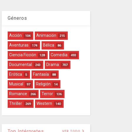
Géneros
Acción
Animación
104
215
Aventuras
Bélica
174
86
Ciencia Ficción
Comedia
128
493
Documental
Drama
243
707
Erótica
Fantasía
5
88
Musical
Religión
97
14
Romance
Terror
266
136
Thriller
Western
269
140
Top Intérpretes
VER TODO