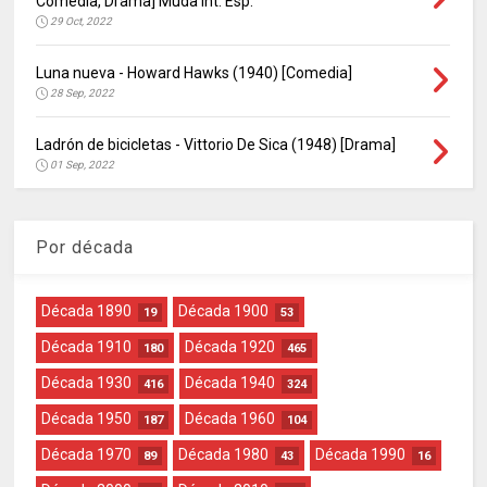
Comedia, Drama] Muda int. Esp.
29 Oct, 2022
Luna nueva - Howard Hawks (1940) [Comedia]
28 Sep, 2022
Ladrón de bicicletas - Vittorio De Sica (1948) [Drama]
01 Sep, 2022
Por década
Década 1890
Década 1900
19
53
Década 1910
Década 1920
180
465
Década 1930
Década 1940
416
324
Década 1950
Década 1960
187
104
Década 1970
Década 1980
Década 1990
89
43
16