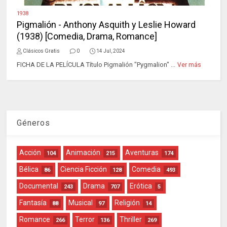
1938
Pigmalión - Anthony Asquith y Leslie Howard
(1938) [Comedia, Drama, Romance]
Clásicos Gratis
0
14 Jul, 2024
FICHA DE LA PELÍCULA Título Pigmalión "Pygmalion" ...
Ver más
Géneros
Acción
Animación
Aventuras
104
215
174
Bélica
Ciencia Ficción
Comedia
86
128
493
Documental
Drama
Erótica
243
707
5
Fantasía
Musical
Religión
88
97
14
Romance
Terror
Thriller
266
136
269