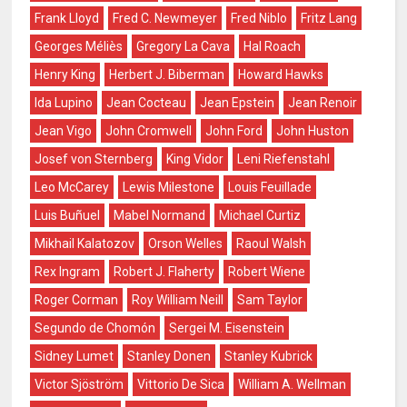
Frank Lloyd
Fred C. Newmeyer
Fred Niblo
Fritz Lang
Georges Méliès
Gregory La Cava
Hal Roach
Henry King
Herbert J. Biberman
Howard Hawks
Ida Lupino
Jean Cocteau
Jean Epstein
Jean Renoir
Jean Vigo
John Cromwell
John Ford
John Huston
Josef von Sternberg
King Vidor
Leni Riefenstahl
Leo McCarey
Lewis Milestone
Louis Feuillade
Luis Buñuel
Mabel Normand
Michael Curtiz
Mikhail Kalatozov
Orson Welles
Raoul Walsh
Rex Ingram
Robert J. Flaherty
Robert Wiene
Roger Corman
Roy William Neill
Sam Taylor
Segundo de Chomón
Sergei M. Eisenstein
Sidney Lumet
Stanley Donen
Stanley Kubrick
Victor Sjöström
Vittorio De Sica
William A. Wellman