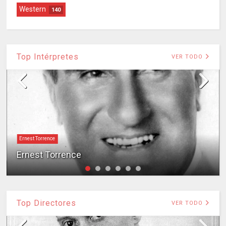
Western
140
Top Intérpretes
VER TODO
Ernest Torrence
Ernest Torrence
Top Directores
VER TODO