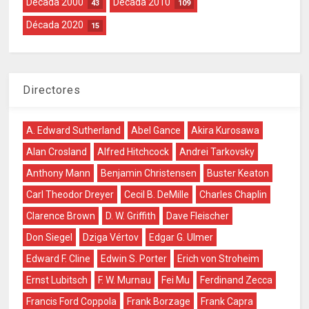
Década 2000
Década 2010
43
109
Década 2020
15
Directores
A. Edward Sutherland
Abel Gance
Akira Kurosawa
Alan Crosland
Alfred Hitchcock
Andrei Tarkovsky
Anthony Mann
Benjamin Christensen
Buster Keaton
Carl Theodor Dreyer
Cecil B. DeMille
Charles Chaplin
Clarence Brown
D. W. Griffith
Dave Fleischer
Don Siegel
Dziga Vértov
Edgar G. Ulmer
Edward F. Cline
Edwin S. Porter
Erich von Stroheim
Ernst Lubitsch
F. W. Murnau
Fei Mu
Ferdinand Zecca
Francis Ford Coppola
Frank Borzage
Frank Capra