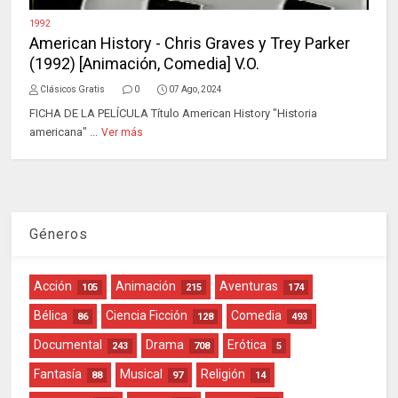
1992
American History - Chris Graves y Trey Parker
(1992) [Animación, Comedia] V.O.
Clásicos Gratis
0
07 Ago, 2024
FICHA DE LA PELÍCULA Título American History "Historia
americana" ...
Ver más
Géneros
Acción
Animación
Aventuras
105
215
174
Bélica
Ciencia Ficción
Comedia
86
128
493
Documental
Drama
Erótica
243
708
5
Fantasía
Musical
Religión
88
97
14