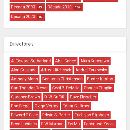
Década 2000
Década 2010
43
109
Década 2020
15
Directores
A. Edward Sutherland
Abel Gance
Akira Kurosawa
Alan Crosland
Alfred Hitchcock
Andrei Tarkovsky
Anthony Mann
Benjamin Christensen
Buster Keaton
Carl Theodor Dreyer
Cecil B. DeMille
Charles Chaplin
Clarence Brown
D. W. Griffith
Dave Fleischer
Don Siegel
Dziga Vértov
Edgar G. Ulmer
Edward F. Cline
Edwin S. Porter
Erich von Stroheim
Ernst Lubitsch
F. W. Murnau
Fei Mu
Ferdinand Zecca