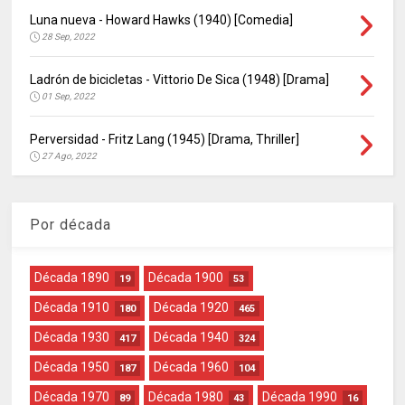
Luna nueva - Howard Hawks (1940) [Comedia]
28 Sep, 2022
Ladrón de bicicletas - Vittorio De Sica (1948) [Drama]
01 Sep, 2022
Perversidad - Fritz Lang (1945) [Drama, Thriller]
27 Ago, 2022
Por década
Década 1890
Década 1900
19
53
Década 1910
Década 1920
180
465
Década 1930
Década 1940
417
324
Década 1950
Década 1960
187
104
Década 1970
Década 1980
Década 1990
89
43
16