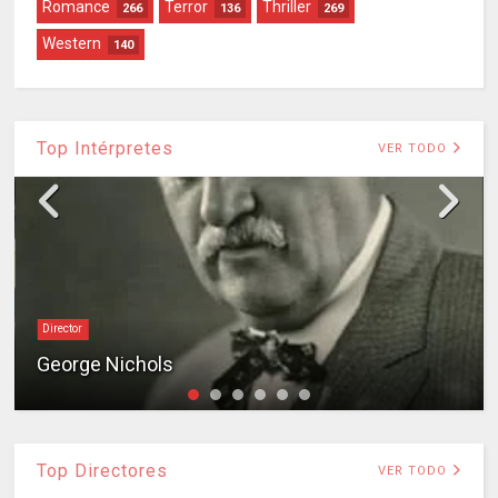
Romance
Terror
Thriller
266
136
269
Western
140
Top Intérpretes
VER TODO
Director
George Nichols
Top Directores
VER TODO