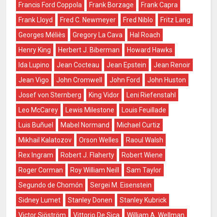
Francis Ford Coppola
Frank Borzage
Frank Capra
Frank Lloyd
Fred C. Newmeyer
Fred Niblo
Fritz Lang
Georges Méliès
Gregory La Cava
Hal Roach
Henry King
Herbert J. Biberman
Howard Hawks
Ida Lupino
Jean Cocteau
Jean Epstein
Jean Renoir
Jean Vigo
John Cromwell
John Ford
John Huston
Josef von Sternberg
King Vidor
Leni Riefenstahl
Leo McCarey
Lewis Milestone
Louis Feuillade
Luis Buñuel
Mabel Normand
Michael Curtiz
Mikhail Kalatozov
Orson Welles
Raoul Walsh
Rex Ingram
Robert J. Flaherty
Robert Wiene
Roger Corman
Roy William Neill
Sam Taylor
Segundo de Chomón
Sergei M. Eisenstein
Sidney Lumet
Stanley Donen
Stanley Kubrick
Victor Sjöström
Vittorio De Sica
William A. Wellman