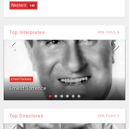
Western
140
Top Intérpretes
VER TODO
Ernest Torrence
Ernest Torrence
Top Directores
VER TODO