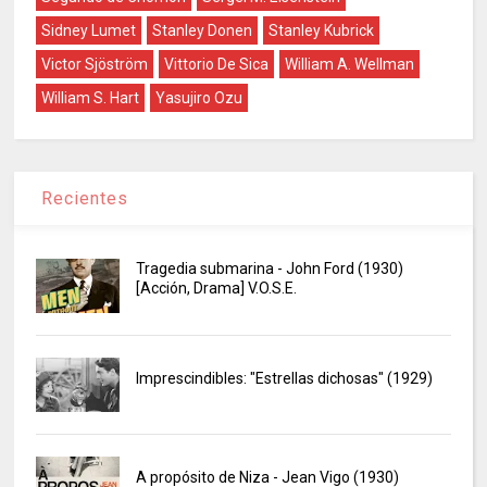
Sidney Lumet
Stanley Donen
Stanley Kubrick
Victor Sjöström
Vittorio De Sica
William A. Wellman
William S. Hart
Yasujiro Ozu
Recientes
Tragedia submarina - John Ford (1930)
[Acción, Drama] V.O.S.E.
Imprescindibles: "Estrellas dichosas" (1929)
A propósito de Niza - Jean Vigo (1930)