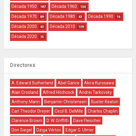
Década 1950
Década 1960
187
104
Década 1970
Década 1980
Década 1990
89
43
16
Década 2000
Década 2010
43
109
Década 2020
15
Directores
A. Edward Sutherland
Abel Gance
Akira Kurosawa
Alan Crosland
Alfred Hitchcock
Andrei Tarkovsky
Anthony Mann
Benjamin Christensen
Buster Keaton
Carl Theodor Dreyer
Cecil B. DeMille
Charles Chaplin
Clarence Brown
D. W. Griffith
Dave Fleischer
Don Siegel
Dziga Vértov
Edgar G. Ulmer