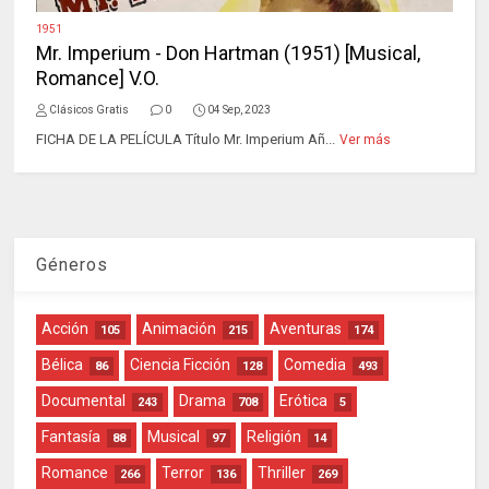
1951
Mr. Imperium - Don Hartman (1951) [Musical,
Romance] V.O.
Clásicos Gratis
0
04 Sep, 2023
FICHA DE LA PELÍCULA Título Mr. Imperium Añ...
Ver más
Géneros
Acción
Animación
Aventuras
105
215
174
Bélica
Ciencia Ficción
Comedia
86
128
493
Documental
Drama
Erótica
243
708
5
Fantasía
Musical
Religión
88
97
14
Romance
Terror
Thriller
266
136
269