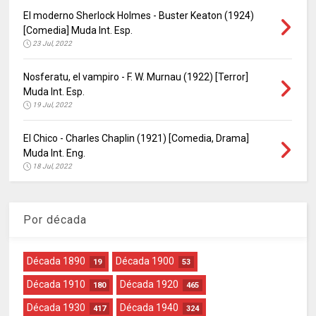
El moderno Sherlock Holmes - Buster Keaton (1924)
[Comedia] Muda Int. Esp.
23 Jul, 2022
Nosferatu, el vampiro - F. W. Murnau (1922) [Terror]
Muda Int. Esp.
19 Jul, 2022
El Chico - Charles Chaplin (1921) [Comedia, Drama]
Muda Int. Eng.
18 Jul, 2022
Por década
Década 1890
Década 1900
19
53
Década 1910
Década 1920
180
465
Década 1930
Década 1940
417
324