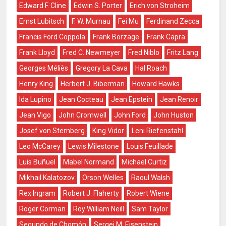
Edward F. Cline
Edwin S. Porter
Erich von Stroheim
Ernst Lubitsch
F. W. Murnau
Fei Mu
Ferdinand Zecca
Francis Ford Coppola
Frank Borzage
Frank Capra
Frank Lloyd
Fred C. Newmeyer
Fred Niblo
Fritz Lang
Georges Méliès
Gregory La Cava
Hal Roach
Henry King
Herbert J. Biberman
Howard Hawks
Ida Lupino
Jean Cocteau
Jean Epstein
Jean Renoir
Jean Vigo
John Cromwell
John Ford
John Huston
Josef von Sternberg
King Vidor
Leni Riefenstahl
Leo McCarey
Lewis Milestone
Louis Feuillade
Luis Buñuel
Mabel Normand
Michael Curtiz
Mikhail Kalatozov
Orson Welles
Raoul Walsh
Rex Ingram
Robert J. Flaherty
Robert Wiene
Roger Corman
Roy William Neill
Sam Taylor
Segundo de Chomón
Sergei M. Eisenstein