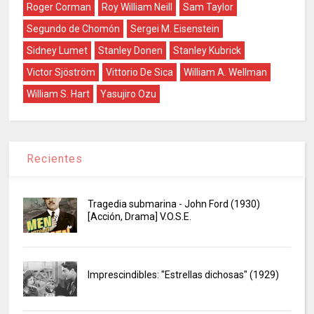
Roger Corman
Roy William Neill
Sam Taylor
Segundo de Chomón
Sergei M. Eisenstein
Sidney Lumet
Stanley Donen
Stanley Kubrick
Victor Sjöström
Vittorio De Sica
William A. Wellman
William S. Hart
Yasujiro Ozu
Recientes
Tragedia submarina - John Ford (1930)
[Acción, Drama] V.O.S.E.
Imprescindibles: "Estrellas dichosas" (1929)