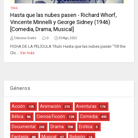
1946
Hasta que las nubes pasen - Richard Whorf,
Vincente Minnelli y George Sidney (1946)
[Comedia, Drama, Musical]
Clásicos Gratis
0
30 Ago, 2022
FICHA DE LA PELÍCULA Título Hasta que las nubes pasen "Till the
Clo...
Ver más
Géneros
Acción
Animación
Aventuras
105
215
174
Bélica
Ciencia Ficción
Comedia
86
128
493
Documental
Drama
Erótica
243
708
5
Fantasía
Musical
Religión
88
97
14