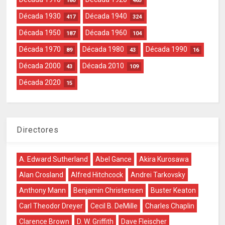
180
465
Década 1930
Década 1940
417
324
Década 1950
Década 1960
187
104
Década 1970
Década 1980
Década 1990
89
43
16
Década 2000
Década 2010
43
109
Década 2020
15
Directores
A. Edward Sutherland
Abel Gance
Akira Kurosawa
Alan Crosland
Alfred Hitchcock
Andrei Tarkovsky
Anthony Mann
Benjamin Christensen
Buster Keaton
Carl Theodor Dreyer
Cecil B. DeMille
Charles Chaplin
Clarence Brown
D. W. Griffith
Dave Fleischer