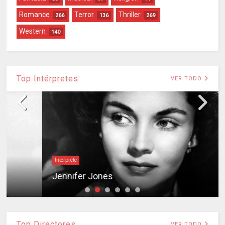
Romance
Terror
Thriller
266
136
269
Western
140
Top Intérpretes
VER TODO
Intérprete
Jennifer Jones
Top Directores
VER TODO