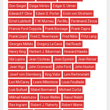
Don Siegel
Dziga Vértov
Edgar G. Ulmer
Edward F. Cline
Edwin S. Porter
Erich von Stroheim
Ernst Lubitsch
F. W. Murnau
Fei Mu
Ferdinand Zecca
Francis Ford Coppola
Frank Borzage
Frank Capra
Frank Lloyd
Fred C. Newmeyer
Fred Niblo
Fritz Lang
Georges Méliès
Gregory La Cava
Hal Roach
Henry King
Herbert J. Biberman
Howard Hawks
Ida Lupino
Jean Cocteau
Jean Epstein
Jean Renoir
Jean Vigo
John Cromwell
John Ford
John Huston
Josef von Sternberg
King Vidor
Leni Riefenstahl
Leo McCarey
Lewis Milestone
Louis Feuillade
Luis Buñuel
Mabel Normand
Michael Curtiz
Mikhail Kalatozov
Orson Welles
Raoul Walsh
Rex Ingram
Robert J. Flaherty
Robert Wiene