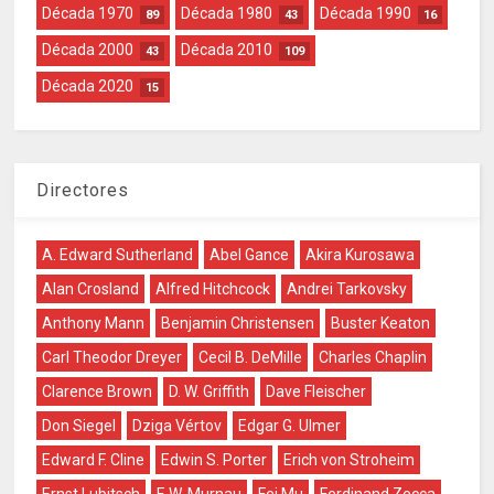
Década 1970
Década 1980
Década 1990
89
43
16
Década 2000
Década 2010
43
109
Década 2020
15
Directores
A. Edward Sutherland
Abel Gance
Akira Kurosawa
Alan Crosland
Alfred Hitchcock
Andrei Tarkovsky
Anthony Mann
Benjamin Christensen
Buster Keaton
Carl Theodor Dreyer
Cecil B. DeMille
Charles Chaplin
Clarence Brown
D. W. Griffith
Dave Fleischer
Don Siegel
Dziga Vértov
Edgar G. Ulmer
Edward F. Cline
Edwin S. Porter
Erich von Stroheim