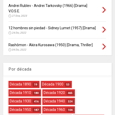
Andrei Rublev - Andrei Tarkovsky (1966) [Drama]
V.O.S.E.
27 Ene, 2023
12 hombres sin piedad - Sidney Lumet (1957) [Drama]
24 Dic, 2022
Rashômon - Akira Kurosawa (1950) [Drama, Thriller]
04 Dic, 2022
Por década
Década 1890
Década 1900
19
53
Década 1910
Década 1920
180
465
Década 1930
Década 1940
416
324
Década 1950
Década 1960
187
104