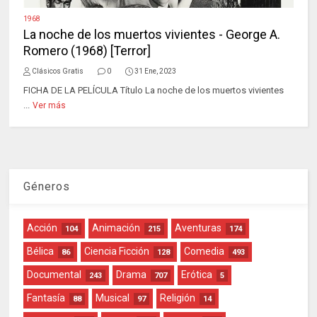
1968
La noche de los muertos vivientes - George A.
Romero (1968) [Terror]
Clásicos Gratis
0
31 Ene, 2023
FICHA DE LA PELÍCULA Título La noche de los muertos vivientes
...
Ver más
Géneros
Acción
Animación
Aventuras
104
215
174
Bélica
Ciencia Ficción
Comedia
86
128
493
Documental
Drama
Erótica
243
707
5
Fantasía
Musical
Religión
88
97
14