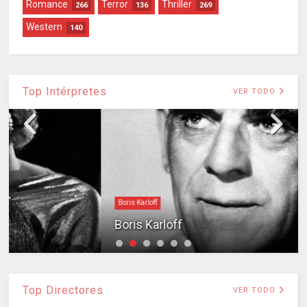
Romance
Terror
Thriller
266
136
269
Western
140
Top Intérpretes
VER TODO
Boris Karloff
Boris Karloff
Top Directores
VER TODO