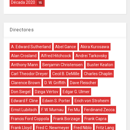
Década 2020
15
Directores
A. Edward Sutherland
Abel Gance
Akira Kurosawa
Alan Crosland
Alfred Hitchcock
Andrei Tarkovsky
Anthony Mann
Benjamin Christensen
Buster Keaton
Carl Theodor Dreyer
Cecil B. DeMille
Charles Chaplin
Clarence Brown
D. W. Griffith
Dave Fleischer
Don Siegel
Dziga Vértov
Edgar G. Ulmer
Edward F. Cline
Edwin S. Porter
Erich von Stroheim
Ernst Lubitsch
F. W. Murnau
Fei Mu
Ferdinand Zecca
Francis Ford Coppola
Frank Borzage
Frank Capra
Frank Lloyd
Fred C. Newmeyer
Fred Niblo
Fritz Lang