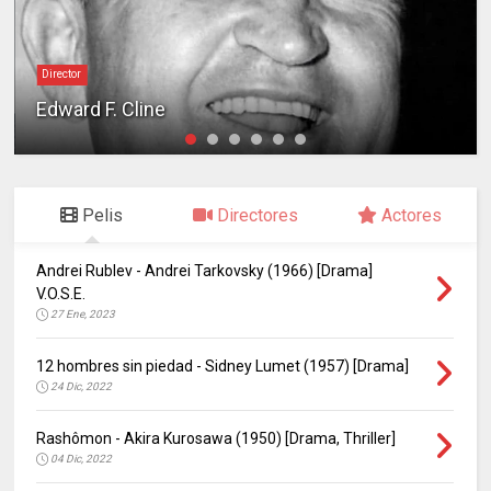
Director
Edward F. Cline
Pelis
Directores
Actores
Andrei Rublev - Andrei Tarkovsky (1966) [Drama]
V.O.S.E.
27 Ene, 2023
12 hombres sin piedad - Sidney Lumet (1957) [Drama]
24 Dic, 2022
Rashômon - Akira Kurosawa (1950) [Drama, Thriller]
04 Dic, 2022