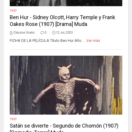
1907
Ben Hur - Sidney Olcott, Harry Temple y Frank
Oakes Rose (1907) [Drama] Muda
Clásicos Gratis
0
12 Jul, 2023
FICHA DE LA PELÍCULA Título Ben Hur Año ...
Ver más
1907
Satán se divierte - Segundo de Chomón (1907)