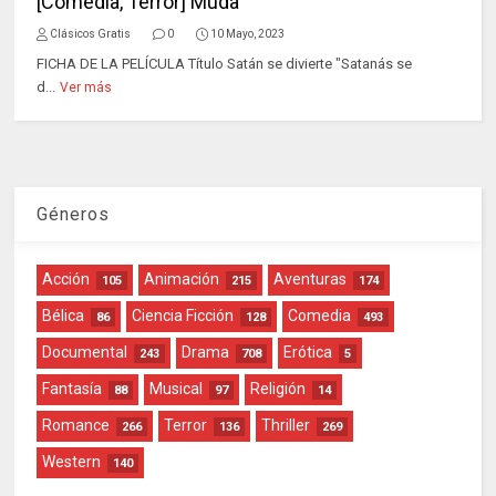
[Comedia, Terror] Muda
Clásicos Gratis
0
10 Mayo, 2023
FICHA DE LA PELÍCULA Título Satán se divierte "Satanás se
d...
Ver más
Géneros
Acción
Animación
Aventuras
105
215
174
Bélica
Ciencia Ficción
Comedia
86
128
493
Documental
Drama
Erótica
243
708
5
Fantasía
Musical
Religión
88
97
14
Romance
Terror
Thriller
266
136
269
Western
140