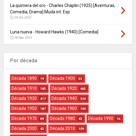
La quimera del oro - Charles Chaplin (1925) [Aventuras,
Comedia, Drama] Muda int. Esp.
29 Oct, 2022
Luna nueva - Howard Hawks (1940) [Comedia]
28 Sep, 2022
Por década
Década 1890
Década 1900
19
53
Década 1910
Década 1920
180
465
Década 1930
Década 1940
417
324
Década 1950
Década 1960
187
104
Década 1970
Década 1980
Década 1990
89
43
16
Década 2000
Década 2010
43
109