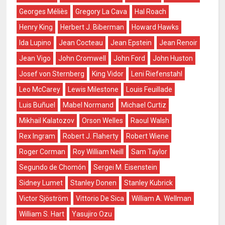
Georges Méliès
Gregory La Cava
Hal Roach
Henry King
Herbert J. Biberman
Howard Hawks
Ida Lupino
Jean Cocteau
Jean Epstein
Jean Renoir
Jean Vigo
John Cromwell
John Ford
John Huston
Josef von Sternberg
King Vidor
Leni Riefenstahl
Leo McCarey
Lewis Milestone
Louis Feuillade
Luis Buñuel
Mabel Normand
Michael Curtiz
Mikhail Kalatozov
Orson Welles
Raoul Walsh
Rex Ingram
Robert J. Flaherty
Robert Wiene
Roger Corman
Roy William Neill
Sam Taylor
Segundo de Chomón
Sergei M. Eisenstein
Sidney Lumet
Stanley Donen
Stanley Kubrick
Victor Sjöström
Vittorio De Sica
William A. Wellman
William S. Hart
Yasujiro Ozu