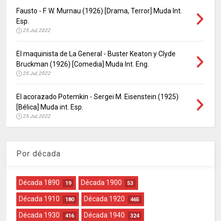
Fausto - F. W. Murnau (1926) [Drama, Terror] Muda Int.
Esp.
25 Jul, 2022
El maquinista de La General - Buster Keaton y Clyde
Bruckman (1926) [Comedia] Muda Int. Eng.
25 Jul, 2022
El acorazado Potemkin - Sergei M. Eisenstein (1925)
[Bélica] Muda int. Esp.
25 Jul, 2022
Por década
Década 1890
Década 1900
19
53
Década 1910
Década 1920
180
465
Década 1930
Década 1940
416
324