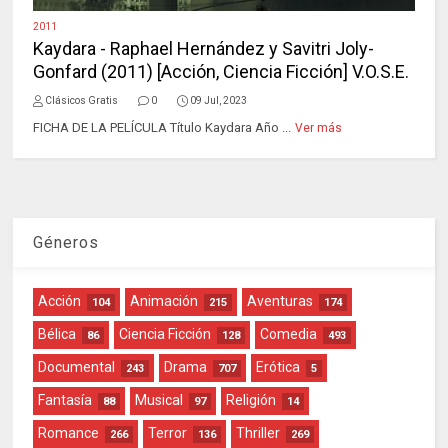
2011
Kaydara - Raphael Hernández y Savitri Joly-
Gonfard (2011) [Acción, Ciencia Ficción] V.O.S.E.
Clásicos Gratis
0
09 Jul, 2023
FICHA DE LA PELÍCULA Título Kaydara Año ...
Ver más
Géneros
Acción
Animación
Aventuras
104
215
174
Bélica
Ciencia Ficción
Comedia
86
128
493
Documental
Drama
Erótica
243
707
5
Fantasía
Musical
Religión
88
97
14
Romance
Terror
Thriller
266
136
269