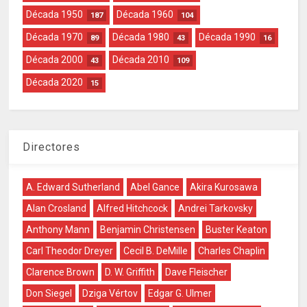
Década 1950
Década 1960
187
104
Década 1970
Década 1980
Década 1990
89
43
16
Década 2000
Década 2010
43
109
Década 2020
15
Directores
A. Edward Sutherland
Abel Gance
Akira Kurosawa
Alan Crosland
Alfred Hitchcock
Andrei Tarkovsky
Anthony Mann
Benjamin Christensen
Buster Keaton
Carl Theodor Dreyer
Cecil B. DeMille
Charles Chaplin
Clarence Brown
D. W. Griffith
Dave Fleischer
Don Siegel
Dziga Vértov
Edgar G. Ulmer