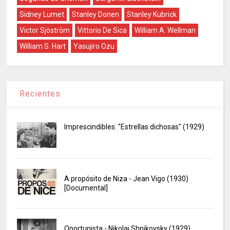
Sidney Lumet
Stanley Donen
Stanley Kubrick
Victor Sjöström
Vittorio De Sica
William A. Wellman
William S. Hart
Yasujiro Ozu
Recientes
Imprescindibles: "Estrellas dichosas" (1929)
A propósito de Niza - Jean Vigo (1930)
[Documental]
Oportunista - Nikolai Shpikovsky (1929)