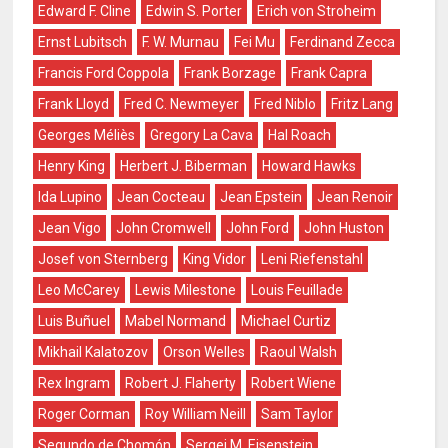
Edward F. Cline
Edwin S. Porter
Erich von Stroheim
Ernst Lubitsch
F. W. Murnau
Fei Mu
Ferdinand Zecca
Francis Ford Coppola
Frank Borzage
Frank Capra
Frank Lloyd
Fred C. Newmeyer
Fred Niblo
Fritz Lang
Georges Méliès
Gregory La Cava
Hal Roach
Henry King
Herbert J. Biberman
Howard Hawks
Ida Lupino
Jean Cocteau
Jean Epstein
Jean Renoir
Jean Vigo
John Cromwell
John Ford
John Huston
Josef von Sternberg
King Vidor
Leni Riefenstahl
Leo McCarey
Lewis Milestone
Louis Feuillade
Luis Buñuel
Mabel Normand
Michael Curtiz
Mikhail Kalatozov
Orson Welles
Raoul Walsh
Rex Ingram
Robert J. Flaherty
Robert Wiene
Roger Corman
Roy William Neill
Sam Taylor
Segundo de Chomón
Sergei M. Eisenstein