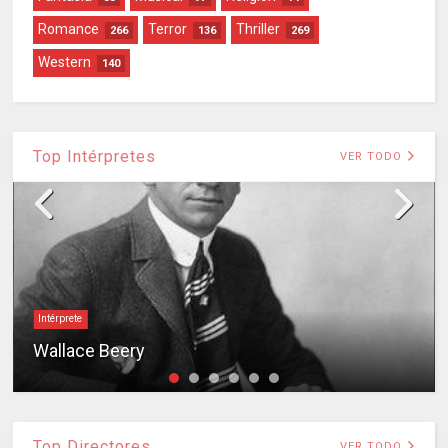
Romance
Terror
Thriller
266
136
269
Western
140
Top Intérpretes
VER TODO
Intérprete
Wallace Beery
Top Directores
VER TODO