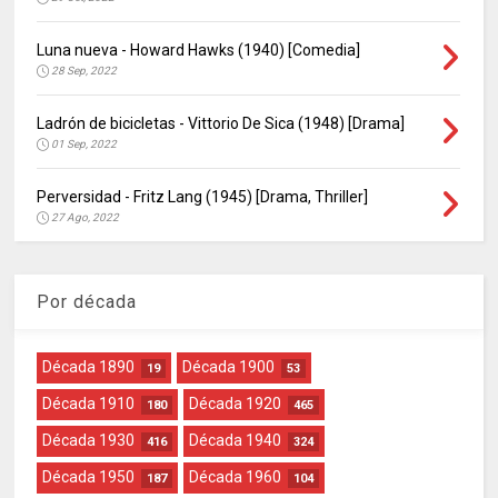
Luna nueva - Howard Hawks (1940) [Comedia]
28 Sep, 2022
Ladrón de bicicletas - Vittorio De Sica (1948) [Drama]
01 Sep, 2022
Perversidad - Fritz Lang (1945) [Drama, Thriller]
27 Ago, 2022
Por década
Década 1890
Década 1900
19
53
Década 1910
Década 1920
180
465
Década 1930
Década 1940
416
324
Década 1950
Década 1960
187
104