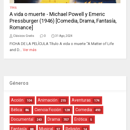
1946
A vida o muerte - Michael Powell y Emeric
Pressburger (1946) [Comedia, Drama, Fantasía,
Romance]
Clásicos Gratis
0
31 Ago, 2024
FICHA DE LA PELÍCULA Título A vida o muerte "A Matter of Life
and D...
Ver más
Géneros
Acción
Animación
Aventuras
104
215
174
Bélica
Ciencia Ficción
Comedia
86
128
493
Documental
Drama
Erótica
243
707
5
Fantasía
Musical
Religión
88
97
14