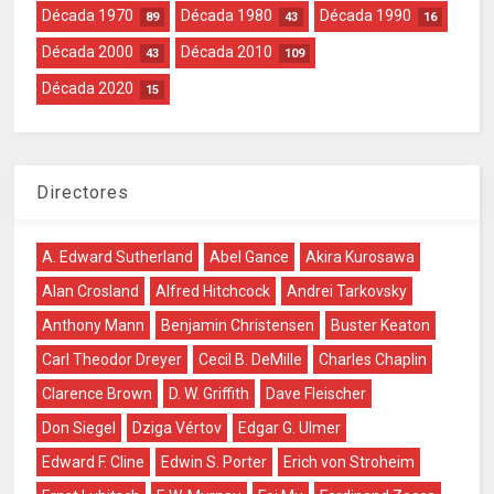
Década 1970
Década 1980
Década 1990
89
43
16
Década 2000
Década 2010
43
109
Década 2020
15
Directores
A. Edward Sutherland
Abel Gance
Akira Kurosawa
Alan Crosland
Alfred Hitchcock
Andrei Tarkovsky
Anthony Mann
Benjamin Christensen
Buster Keaton
Carl Theodor Dreyer
Cecil B. DeMille
Charles Chaplin
Clarence Brown
D. W. Griffith
Dave Fleischer
Don Siegel
Dziga Vértov
Edgar G. Ulmer
Edward F. Cline
Edwin S. Porter
Erich von Stroheim