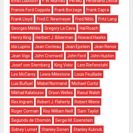
Ernst Lubitsch
F. W. Murnau
Fei Mu
Ferdinand Zecca
Francis Ford Coppola
Frank Borzage
Frank Capra
Frank Lloyd
Fred C. Newmeyer
Fred Niblo
Fritz Lang
Georges Méliès
Gregory La Cava
Hal Roach
Henry King
Herbert J. Biberman
Howard Hawks
Ida Lupino
Jean Cocteau
Jean Epstein
Jean Renoir
Jean Vigo
John Cromwell
John Ford
John Huston
Josef von Sternberg
King Vidor
Leni Riefenstahl
Leo McCarey
Lewis Milestone
Louis Feuillade
Luis Buñuel
Mabel Normand
Michael Curtiz
Mikhail Kalatozov
Orson Welles
Raoul Walsh
Rex Ingram
Robert J. Flaherty
Robert Wiene
Roger Corman
Roy William Neill
Sam Taylor
Segundo de Chomón
Sergei M. Eisenstein
Sidney Lumet
Stanley Donen
Stanley Kubrick