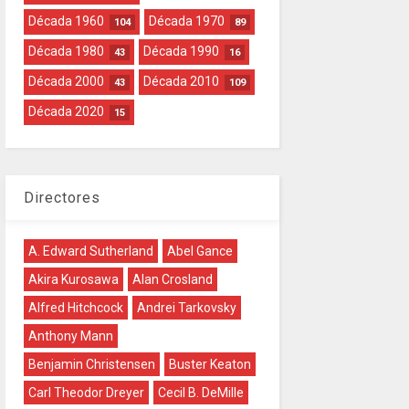
Década 1960
Década 1970
104
89
Década 1980
Década 1990
43
16
Década 2000
Década 2010
43
109
Década 2020
15
Directores
A. Edward Sutherland
Abel Gance
Akira Kurosawa
Alan Crosland
Alfred Hitchcock
Andrei Tarkovsky
Anthony Mann
Benjamin Christensen
Buster Keaton
Carl Theodor Dreyer
Cecil B. DeMille