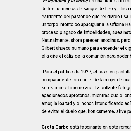
El demonio y la carne
es una historia treme
de los hermanos de sangre de Leo y Ulrich e
estridente del pastor de que "el diablo usa 
un torpe intento de apaciguar a la Oficina 
proceso plagado de infidelidades, asesinato
Naturalmente, ahora parecen anodinas, pero
Gilbert ahueca su mano para encender el ci
ella gire el cáliz de la comunión para poder
Para el público de 1927, el sexo en pantall
comparar este trío con el de la mujer de ci
se estrenó el mismo año. La brillante fotogr
apasionados apretones, mientras que el ent
amor, la lealtad y el honor, intensificando as
de evitar el duelo que, irónicamente, sirve pa
Greta Garbo
está fascinante en este roma