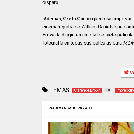
disparó.
Además,
Greta Garbo
quedó tan impresion
cinematografía de William Daniels que cont
Brown la dirigió en un total de siete pelíc
fotografía en todas sus películas para
MG
📽 V
TEMAS
Clarence Brown
Imprescin
10
RECOMENDADO PARA TI