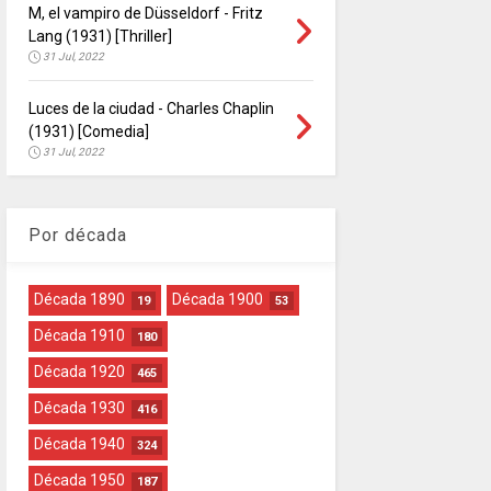
M, el vampiro de Düsseldorf - Fritz
Lang (1931) [Thriller]
31 Jul, 2022
Luces de la ciudad - Charles Chaplin
(1931) [Comedia]
31 Jul, 2022
Por década
Década 1890
Década 1900
19
53
Década 1910
180
Década 1920
465
Década 1930
416
Década 1940
324
Década 1950
187