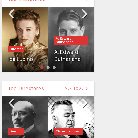
A. Edward
Sutherland
Director
Intérprete
A. Edward
Ida Lupino
Sutherland
Nigel Bruce
Top Directores
VER TODO
Director
Clarence Brown
Christy Cabanne