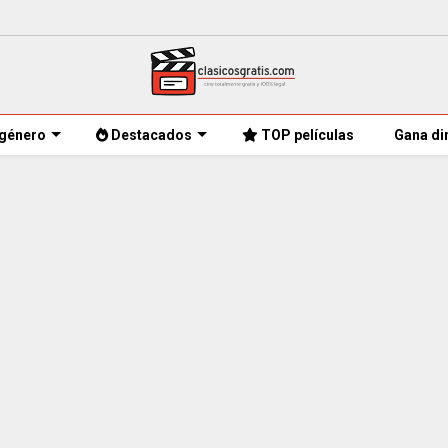
género
Destacados
TOP películas
Gana di