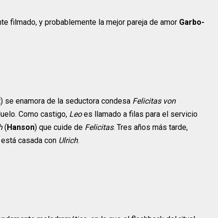
Director
Josef von
Leo McCarey
Sternberg
te filmado, y probablemente la mejor pareja de amor
Garbo-
t
) se enamora de la seductora condesa
Felicitas von
duelo. Como castigo,
Leo
es llamado a filas para el servicio
h
(
Hanson
) que cuide de
Felicitas
. Tres años más tarde,
está casada con
Ulrich
.