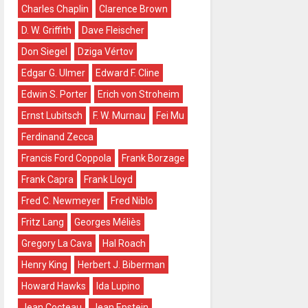
Charles Chaplin
Clarence Brown
D. W. Griffith
Dave Fleischer
Don Siegel
Dziga Vértov
Edgar G. Ulmer
Edward F. Cline
Edwin S. Porter
Erich von Stroheim
Ernst Lubitsch
F. W. Murnau
Fei Mu
Ferdinand Zecca
Francis Ford Coppola
Frank Borzage
Frank Capra
Frank Lloyd
Fred C. Newmeyer
Fred Niblo
Fritz Lang
Georges Méliès
Gregory La Cava
Hal Roach
Henry King
Herbert J. Biberman
Howard Hawks
Ida Lupino
Jean Cocteau
Jean Epstein