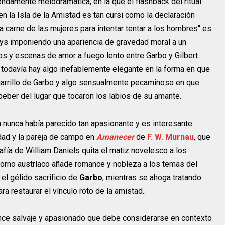
ndamente melodramática, en la que el flashback del ritual
n la Isla de la Amistad es tan cursi como la declaración
la carne de las mujeres para intentar tentar a los hombres" es
Hays imponiendo una apariencia de gravedad moral a un
s y escenas de amor a fuego lento entre Garbo y Gilbert.
 todavía hay algo inefablemente elegante en la forma en que
garrillo de Garbo y algo sensualmente pecaminoso en que
 beber del lugar que tocaron los labios de su amante.
a nunca había parecido tan apasionante y es interesante
udad y la pareja de campo en
Amanecer
de
F. W. Murnau
, que
afía de William Daniels quita el matiz novelesco a los
orno austríaco añade romance y nobleza a los temas del
í el gélido sacrificio de
Garbo
, mientras se ahoga tratando
ra restaurar el vínculo roto de la amistad..
nce salvaje y apasionado que debe considerarse en contexto