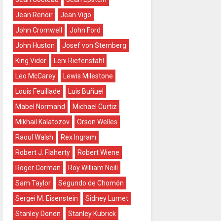
Jean Renoir
Jean Vigo
John Cromwell
John Ford
John Huston
Josef von Sternberg
King Vidor
Leni Riefenstahl
Leo McCarey
Lewis Milestone
Louis Feuillade
Luis Buñuel
Mabel Normand
Michael Curtiz
Mikhail Kalatozov
Orson Welles
Raoul Walsh
Rex Ingram
Robert J. Flaherty
Robert Wiene
Roger Corman
Roy William Neill
Sam Taylor
Segundo de Chomón
Sergei M. Eisenstein
Sidney Lumet
Stanley Donen
Stanley Kubrick