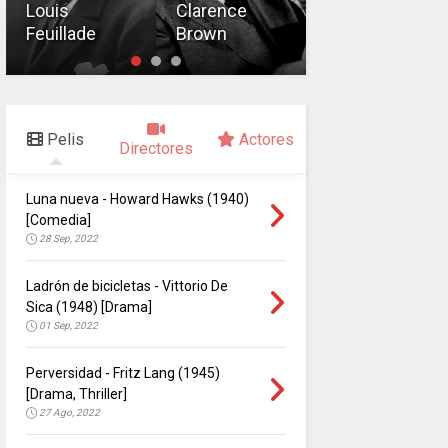
Louis
Clarence
Christy
Feuillade
Brown
Cabanne
Pelis
Actores
Directores
Luna nueva - Howard Hawks (1940)
[Comedia]
28 Sep, 2022
Ladrón de bicicletas - Vittorio De
Sica (1948) [Drama]
01 Sep, 2022
Perversidad - Fritz Lang (1945)
[Drama, Thriller]
27 Ago, 2022