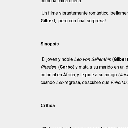
como la chica buena.
Un filme vibrantemente romántico, bellamen
Gilbert,
¡pero con final sorpresa!
Sinopsis
El joven y noble
Leo von Sellenthin
(
Gilber
Rhaden
(
Garbo
) y mata a su marido en un 
colonial en África, y le pide a su amigo
Ulric
cuando
Leo
regresa, descubre que
Felicitas
Crítica