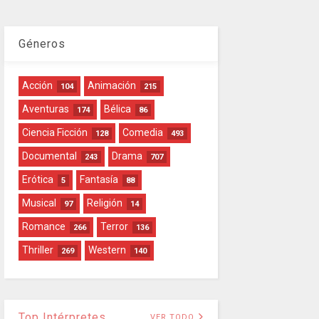
Géneros
Acción
Animación
104
215
Aventuras
Bélica
174
86
Ciencia Ficción
Comedia
128
493
Documental
Drama
243
707
Erótica
Fantasía
5
88
Musical
Religión
97
14
Romance
Terror
266
136
Thriller
Western
269
140
Top Intérpretes
VER TODO