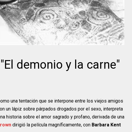
Intérprete
Director
Helen Hayes
Steve
Leni
Helen Hayes
Cochran
Riefenstahl
"El demonio y la carne"
omo una tentación que se interpone entre los viejos amigos
con un lápiz sobre párpados drogados por el sexo, interpreta
una historia sobre el amor sagrado y profano, derivada de una
Brown
dirigió la película magníficamente, con
Barbara Kent
Director