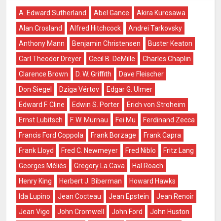
A. Edward Sutherland
Abel Gance
Akira Kurosawa
Alan Crosland
Alfred Hitchcock
Andrei Tarkovsky
Anthony Mann
Benjamin Christensen
Buster Keaton
Carl Theodor Dreyer
Cecil B. DeMille
Charles Chaplin
Clarence Brown
D. W. Griffith
Dave Fleischer
Don Siegel
Dziga Vértov
Edgar G. Ulmer
Edward F. Cline
Edwin S. Porter
Erich von Stroheim
Ernst Lubitsch
F. W. Murnau
Fei Mu
Ferdinand Zecca
Francis Ford Coppola
Frank Borzage
Frank Capra
Frank Lloyd
Fred C. Newmeyer
Fred Niblo
Fritz Lang
Georges Méliès
Gregory La Cava
Hal Roach
Henry King
Herbert J. Biberman
Howard Hawks
Ida Lupino
Jean Cocteau
Jean Epstein
Jean Renoir
Jean Vigo
John Cromwell
John Ford
John Huston