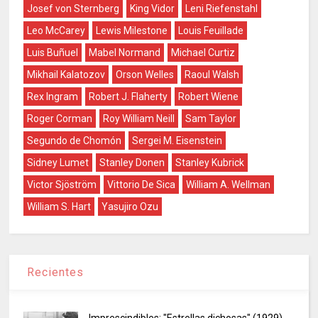
Josef von Sternberg
King Vidor
Leni Riefenstahl
Leo McCarey
Lewis Milestone
Louis Feuillade
Luis Buñuel
Mabel Normand
Michael Curtiz
Mikhail Kalatozov
Orson Welles
Raoul Walsh
Rex Ingram
Robert J. Flaherty
Robert Wiene
Roger Corman
Roy William Neill
Sam Taylor
Segundo de Chomón
Sergei M. Eisenstein
Sidney Lumet
Stanley Donen
Stanley Kubrick
Victor Sjöström
Vittorio De Sica
William A. Wellman
William S. Hart
Yasujiro Ozu
Recientes