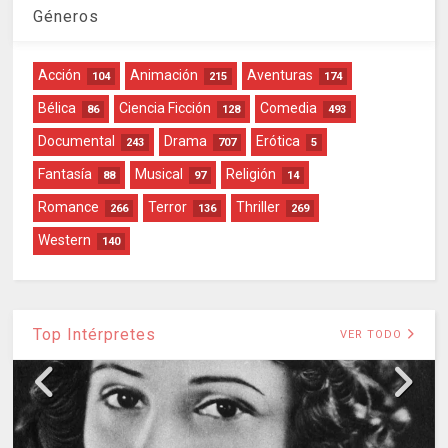
Géneros
Acción
Animación
Aventuras
104
215
174
Bélica
Ciencia Ficción
Comedia
86
128
493
Documental
Drama
Erótica
243
707
5
Fantasía
Musical
Religión
88
97
14
Romance
Terror
Thriller
266
136
269
Western
140
Top Intérpretes
VER TODO