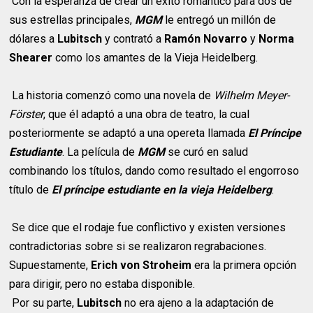
Con la esperanza de crear un éxito romántico para dos de
sus estrellas principales,
MGM
le entregó un millón de
dólares a
Lubitsch
y contrató a
Ramón Novarro
y
Norma
Shearer
como los amantes de la Vieja Heidelberg.
La historia comenzó como una novela de
Wilhelm Meyer-
Förster
, que él adaptó a una obra de teatro, la cual
posteriormente se adaptó a una opereta llamada
El Príncipe
Estudiante
. La película de
MGM
se curó en salud
combinando los títulos, dando como resultado el engorroso
título de
El príncipe estudiante en la vieja Heidelberg
.
Se dice que el rodaje fue conflictivo y existen versiones
contradictorias sobre si se realizaron regrabaciones.
Supuestamente,
Erich von Stroheim
era la primera opción
para dirigir, pero no estaba disponible.
Por su parte,
Lubitsch
no era ajeno a la adaptación de