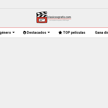
género
Destacados
TOP películas
Gana di