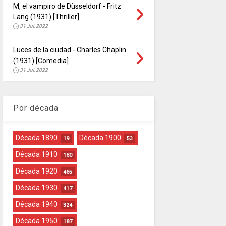
M, el vampiro de Düsseldorf - Fritz
Lang (1931) [Thriller]
31 Jul, 2022
Luces de la ciudad - Charles Chaplin
(1931) [Comedia]
31 Jul, 2022
Por década
Década 1890
Década 1900
19
53
Década 1910
180
Década 1920
465
Década 1930
417
Década 1940
324
Década 1950
187