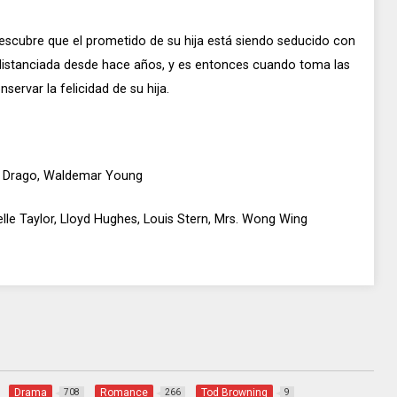
scubre que el prometido de su hija está siendo seducido con
 distanciada desde hace años, y es entonces cuando toma las
ervar la felicidad de su hija.
ir Drago, Waldemar Young
lle Taylor, Lloyd Hughes, Louis Stern, Mrs. Wong Wing
Drama
Romance
Tod Browning
708
266
9