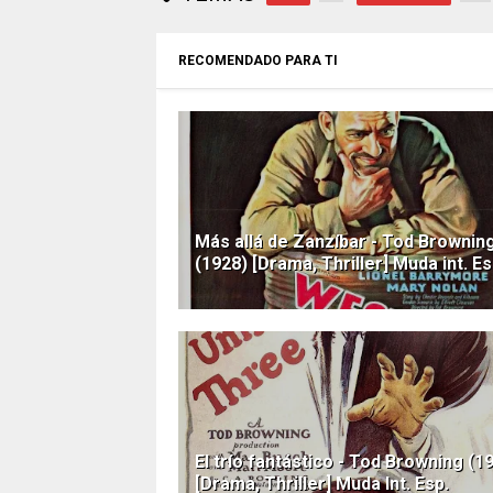
RECOMENDADO PARA TI
Más allá de Zanzíbar - Tod Brownin
(1928) [Drama, Thriller] Muda int. Es
El trío fantástico - Tod Browning (1
[Drama, Thriller] Muda Int. Esp.