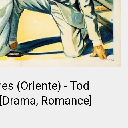
Director
Gregory La
Ida Lupino
Cava
res (Oriente) - Tod
 [Drama, Romance]