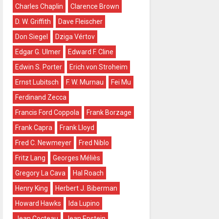
Charles Chaplin
Clarence Brown
D. W. Griffith
Dave Fleischer
Don Siegel
Dziga Vértov
Edgar G. Ulmer
Edward F. Cline
Edwin S. Porter
Erich von Stroheim
Ernst Lubitsch
F. W. Murnau
Fei Mu
Ferdinand Zecca
Francis Ford Coppola
Frank Borzage
Frank Capra
Frank Lloyd
Fred C. Newmeyer
Fred Niblo
Fritz Lang
Georges Méliès
Gregory La Cava
Hal Roach
Henry King
Herbert J. Biberman
Howard Hawks
Ida Lupino
Jean Cocteau
Jean Epstein