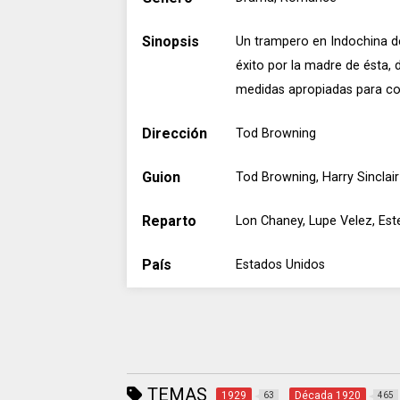
Sinopsis
Un trampero en Indochina de
éxito por la madre de ésta,
medidas apropiadas para cons
Dirección
Tod Browning
Guion
Tod Browning, Harry Sincla
Reparto
Lon Chaney, Lupe Velez, Este
País
Estados Unidos
TEMAS
1929
Década 1920
63
465