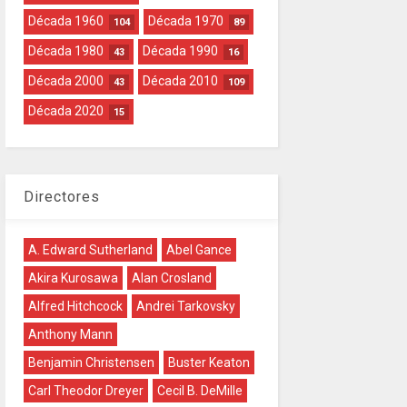
Década 1960
Década 1970
104
89
Década 1980
Década 1990
43
16
Década 2000
Década 2010
43
109
Década 2020
15
Directores
A. Edward Sutherland
Abel Gance
Akira Kurosawa
Alan Crosland
Alfred Hitchcock
Andrei Tarkovsky
Anthony Mann
Benjamin Christensen
Buster Keaton
Carl Theodor Dreyer
Cecil B. DeMille