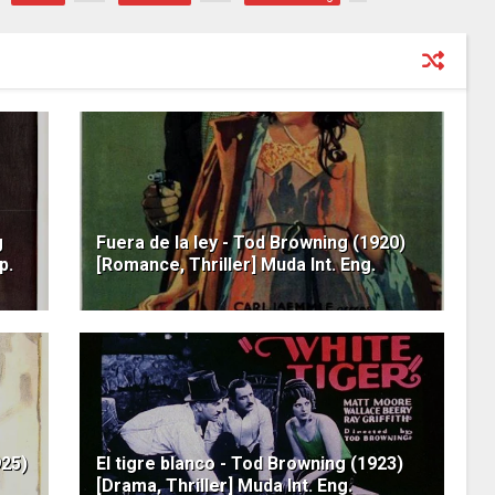
g
Fuera de la ley - Tod Browning (1920)
p.
[Romance, Thriller] Muda Int. Eng.
925)
El tigre blanco - Tod Browning (1923)
[Drama, Thriller] Muda Int. Eng.