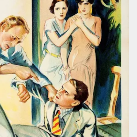
Director
Director
George
William Nigh
Nichols
Director