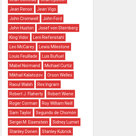
Jean Renoir
Jean Vigo
John Cromwell
John Ford
John Huston
Josef von Sternberg
King Vidor
Leni Riefenstahl
Leo McCarey
Lewis Milestone
Louis Feuillade
Luis Buñuel
Mabel Normand
Michael Curtiz
Mikhail Kalatozov
Orson Welles
Raoul Walsh
Rex Ingram
Robert J. Flaherty
Robert Wiene
Roger Corman
Roy William Neill
Sam Taylor
Segundo de Chomón
Sergei M. Eisenstein
Sidney Lumet
Stanley Donen
Stanley Kubrick