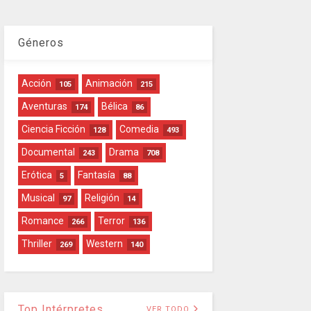
Géneros
Acción
Animación
105
215
Aventuras
Bélica
174
86
Ciencia Ficción
Comedia
128
493
Documental
Drama
243
708
Erótica
Fantasía
5
88
Musical
Religión
97
14
Romance
Terror
266
136
Thriller
Western
269
140
Top Intérpretes
VER TODO