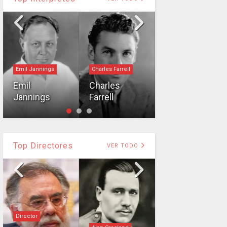
Emil Jannings
Charles Farrell
Intérprete
Emil
Charles
William
Jannings
Farrell
Powell
Top Directores
VER TODO
Director
Director