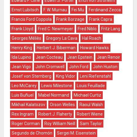
Edward F. Cline
Edwin S. Porter
Erich von Stroheim
Ernst Lubitsch
F. W. Murnau
Fei Mu
Ferdinand Zecca
Francis Ford Coppola
Frank Borzage
Frank Capra
Frank Lloyd
Fred C. Newmeyer
Fred Niblo
Fritz Lang
Georges Méliès
Gregory La Cava
Hal Roach
Henry King
Herbert J. Biberman
Howard Hawks
Ida Lupino
Jean Cocteau
Jean Epstein
Jean Renoir
Jean Vigo
John Cromwell
John Ford
John Huston
Josef von Sternberg
King Vidor
Leni Riefenstahl
Leo McCarey
Lewis Milestone
Louis Feuillade
Luis Buñuel
Mabel Normand
Michael Curtiz
Mikhail Kalatozov
Orson Welles
Raoul Walsh
Rex Ingram
Robert J. Flaherty
Robert Wiene
Roger Corman
Roy William Neill
Sam Taylor
Segundo de Chomón
Sergei M. Eisenstein