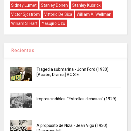
Sidney Lumet
Stanley Donen
Stanley Kubrick
Victor Sjöström
Vittorio De Sica
William A. Wellman
William S. Hart
Yasujiro Ozu
Recientes
Tragedia submarina - John Ford (1930)
[Acción, Drama] V.O.S.E.
Imprescindibles: "Estrellas dichosas" (1929)
A propósito de Niza - Jean Vigo (1930)
[Documental]