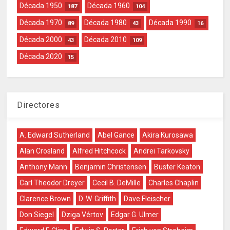
Década 1950
Década 1960
187
104
Década 1970
Década 1980
Década 1990
89
43
16
Década 2000
Década 2010
43
109
Década 2020
15
Directores
A. Edward Sutherland
Abel Gance
Akira Kurosawa
Alan Crosland
Alfred Hitchcock
Andrei Tarkovsky
Anthony Mann
Benjamin Christensen
Buster Keaton
Carl Theodor Dreyer
Cecil B. DeMille
Charles Chaplin
Clarence Brown
D. W. Griffith
Dave Fleischer
Don Siegel
Dziga Vértov
Edgar G. Ulmer