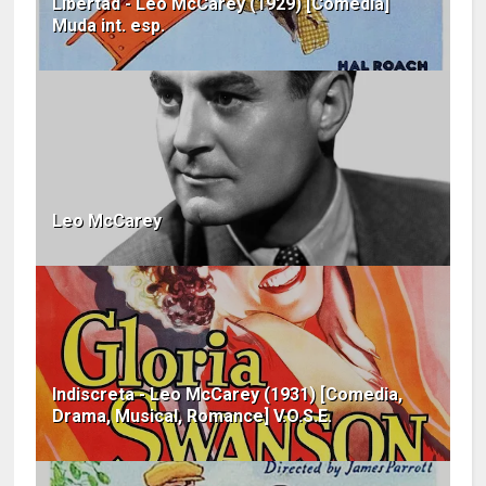
Libertad - Leo McCarey (1929) [Comedia]
Muda int. esp.
Leo McCarey
Indiscreta - Leo McCarey (1931) [Comedia,
Drama, Musical, Romance] V.O.S.E.