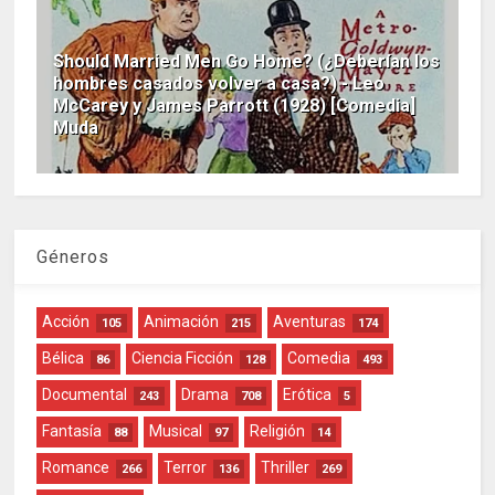
Should Married Men Go Home? (¿Deberían los
hombres casados volver a casa?) - Leo
McCarey y James Parrott (1928) [Comedia]
Muda
Géneros
Acción
Animación
Aventuras
105
215
174
Bélica
Ciencia Ficción
Comedia
86
128
493
Documental
Drama
Erótica
243
708
5
Fantasía
Musical
Religión
88
97
14
Romance
Terror
Thriller
266
136
269