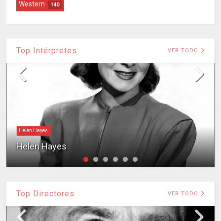
Western
140
Top Intérpretes
VER TODO
Helen Hayes
Helen Hayes
Top Directores
VER TODO