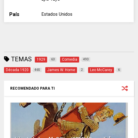
País
Estados Unidos
TEMAS
1929
Comedia
63
493
Década 1920
James W. Horne
Leo McCarey
465
2
6
RECOMENDADO PARA TI