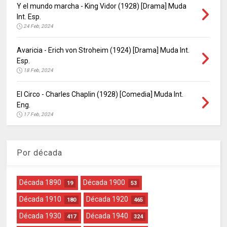
Y el mundo marcha - King Vidor (1928) [Drama] Muda
Int. Esp.
24 Feb, 2024
Avaricia - Erich von Stroheim (1924) [Drama] Muda Int.
Esp.
18 Feb, 2024
El Circo - Charles Chaplin (1928) [Comedia] Muda Int.
Eng.
17 Feb, 2024
Por década
Década 1890
Década 1900
19
53
Década 1910
Década 1920
180
465
Década 1930
Década 1940
417
324