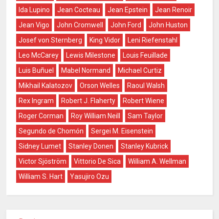
Ida Lupino
Jean Cocteau
Jean Epstein
Jean Renoir
Jean Vigo
John Cromwell
John Ford
John Huston
Josef von Sternberg
King Vidor
Leni Riefenstahl
Leo McCarey
Lewis Milestone
Louis Feuillade
Luis Buñuel
Mabel Normand
Michael Curtiz
Mikhail Kalatozov
Orson Welles
Raoul Walsh
Rex Ingram
Robert J. Flaherty
Robert Wiene
Roger Corman
Roy William Neill
Sam Taylor
Segundo de Chomón
Sergei M. Eisenstein
Sidney Lumet
Stanley Donen
Stanley Kubrick
Victor Sjöström
Vittorio De Sica
William A. Wellman
William S. Hart
Yasujiro Ozu