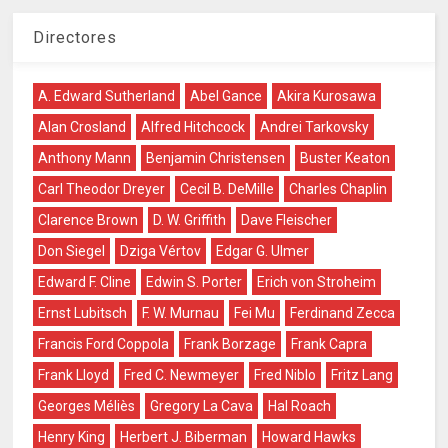
Directores
A. Edward Sutherland
Abel Gance
Akira Kurosawa
Alan Crosland
Alfred Hitchcock
Andrei Tarkovsky
Anthony Mann
Benjamin Christensen
Buster Keaton
Carl Theodor Dreyer
Cecil B. DeMille
Charles Chaplin
Clarence Brown
D. W. Griffith
Dave Fleischer
Don Siegel
Dziga Vértov
Edgar G. Ulmer
Edward F. Cline
Edwin S. Porter
Erich von Stroheim
Ernst Lubitsch
F. W. Murnau
Fei Mu
Ferdinand Zecca
Francis Ford Coppola
Frank Borzage
Frank Capra
Frank Lloyd
Fred C. Newmeyer
Fred Niblo
Fritz Lang
Georges Méliès
Gregory La Cava
Hal Roach
Henry King
Herbert J. Biberman
Howard Hawks