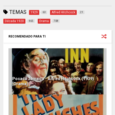
TEMAS
1929
Alfred Hitchcock
63
21
Década 1920
Drama
465
708
RECOMENDADO PARA TI
Posada Jamaica - Alfred Hitchcock (1939)
[Drama]