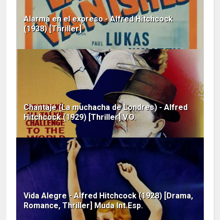
Alarma en el expreso - Alfred Hitchcock
(1938) [Thriller]
Chantaje (La muchacha de Londres) - Alfred
Hitchcock (1929) [Thriller] V.O.
Vida Alegre - Alfred Hitchcock (1928) [Drama,
Romance, Thriller] Muda Int.Esp.