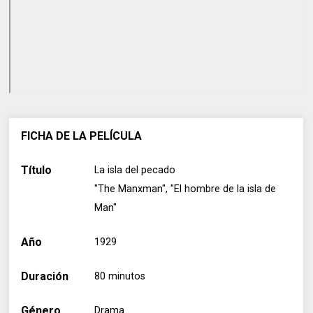
FICHA DE LA PELÍCULA
Título
La isla del pecado
"The Manxman", "El hombre de la isla de
Man"
Año
1929
Duración
80 minutos
Género
Drama