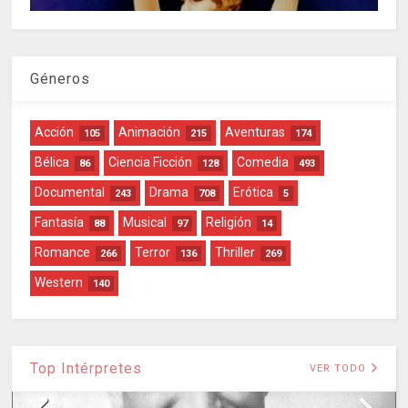
Géneros
Acción
Animación
Aventuras
105
215
174
Bélica
Ciencia Ficción
Comedia
86
128
493
Documental
Drama
Erótica
243
708
5
Fantasía
Musical
Religión
88
97
14
Romance
Terror
Thriller
266
136
269
Western
140
Top Intérpretes
VER TODO