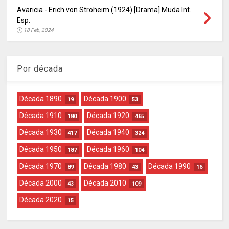
Avaricia - Erich von Stroheim (1924) [Drama] Muda Int.
Esp.
18 Feb, 2024
Por década
Década 1890
Década 1900
19
53
Década 1910
Década 1920
180
465
Década 1930
Década 1940
417
324
Década 1950
Década 1960
187
104
Década 1970
Década 1980
Década 1990
89
43
16
Década 2000
Década 2010
43
109
Década 2020
15