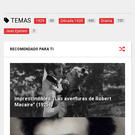
TEMAS
1929
Década 1920
Drama
63
465
707
Jean Epstein
7
RECOMENDADO PARA TI
Imprescindibles: "Las aventuras de Robert
Macaire" (1925)