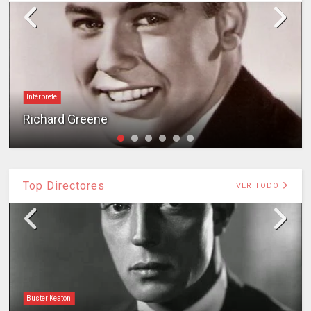
Intérprete
Richard Greene
Top Directores
VER TODO
Buster Keaton