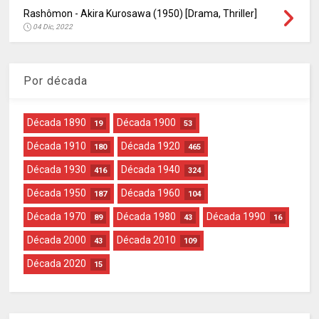
Rashômon - Akira Kurosawa (1950) [Drama, Thriller]
04 Dic, 2022
Por década
Década 1890
Década 1900
19
53
Década 1910
Década 1920
180
465
Década 1930
Década 1940
416
324
Década 1950
Década 1960
187
104
Década 1970
Década 1980
Década 1990
89
43
16
Década 2000
Década 2010
43
109
Década 2020
15