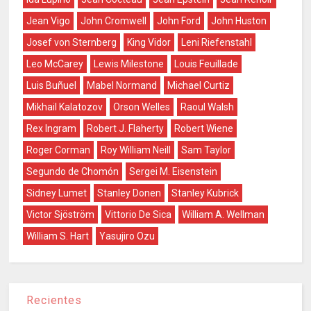
Jean Vigo
John Cromwell
John Ford
John Huston
Josef von Sternberg
King Vidor
Leni Riefenstahl
Leo McCarey
Lewis Milestone
Louis Feuillade
Luis Buñuel
Mabel Normand
Michael Curtiz
Mikhail Kalatozov
Orson Welles
Raoul Walsh
Rex Ingram
Robert J. Flaherty
Robert Wiene
Roger Corman
Roy William Neill
Sam Taylor
Segundo de Chomón
Sergei M. Eisenstein
Sidney Lumet
Stanley Donen
Stanley Kubrick
Victor Sjöström
Vittorio De Sica
William A. Wellman
William S. Hart
Yasujiro Ozu
Recientes