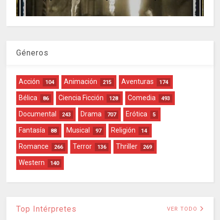
Géneros
Acción
Animación
Aventuras
104
215
174
Bélica
Ciencia Ficción
Comedia
86
128
493
Documental
Drama
Erótica
243
707
5
Fantasía
Musical
Religión
88
97
14
Romance
Terror
Thriller
266
136
269
Western
140
Top Intérpretes
VER TODO