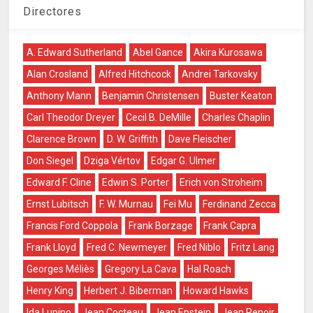
Directores
A. Edward Sutherland
Abel Gance
Akira Kurosawa
Alan Crosland
Alfred Hitchcock
Andrei Tarkovsky
Anthony Mann
Benjamin Christensen
Buster Keaton
Carl Theodor Dreyer
Cecil B. DeMille
Charles Chaplin
Clarence Brown
D. W. Griffith
Dave Fleischer
Don Siegel
Dziga Vértov
Edgar G. Ulmer
Edward F. Cline
Edwin S. Porter
Erich von Stroheim
Ernst Lubitsch
F. W. Murnau
Fei Mu
Ferdinand Zecca
Francis Ford Coppola
Frank Borzage
Frank Capra
Frank Lloyd
Fred C. Newmeyer
Fred Niblo
Fritz Lang
Georges Méliès
Gregory La Cava
Hal Roach
Henry King
Herbert J. Biberman
Howard Hawks
Ida Lupino
Jean Cocteau
Jean Epstein
Jean Renoir