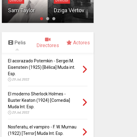
Director
Director
Director
Sam Taylor
Dziga Vértov
Jean Renoir
Pelis
Actores
Directores
El acorazado Potemkin - Sergei M.
Eisenstein (1925) [Bélica] Muda int.
Esp.
25 Jul, 2022
El moderno Sherlock Holmes -
Buster Keaton (1924) [Comedia]
Muda Int. Esp.
23 Jul, 2022
Nosferatu, el vampiro - F. W. Murnau
(1922) [Terror] Muda Int. Esp.