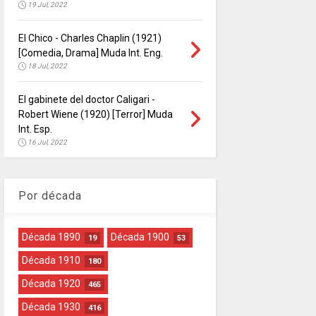
19 Jul, 2022
El Chico - Charles Chaplin (1921)
[Comedia, Drama] Muda Int. Eng.
18 Jul, 2022
El gabinete del doctor Caligari -
Robert Wiene (1920) [Terror] Muda
Int. Esp.
16 Jul, 2022
Por década
Década 1890
Década 1900
19
53
Década 1910
180
Década 1920
465
Década 1930
416