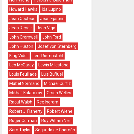
Henry King
Herbert J. Biberman
Howard Hawks
Ida Lupino
Jean Cocteau
Jean Epstein
Jean Renoir
Jean Vigo
John Cromwell
John Ford
John Huston
Josef von Sternberg
King Vidor
Leni Riefenstahl
Leo McCarey
Lewis Milestone
Louis Feuillade
Luis Buñuel
Mabel Normand
Michael Curtiz
Mikhail Kalatozov
Orson Welles
Raoul Walsh
Rex Ingram
Robert J. Flaherty
Robert Wiene
Roger Corman
Roy William Neill
Sam Taylor
Segundo de Chomón