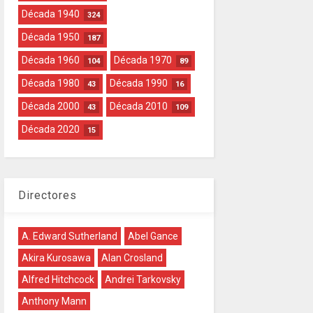
Década 1940
324
Década 1950
187
Década 1960
Década 1970
104
89
Década 1980
Década 1990
43
16
Década 2000
Década 2010
43
109
Década 2020
15
Directores
A. Edward Sutherland
Abel Gance
Akira Kurosawa
Alan Crosland
Alfred Hitchcock
Andrei Tarkovsky
Anthony Mann