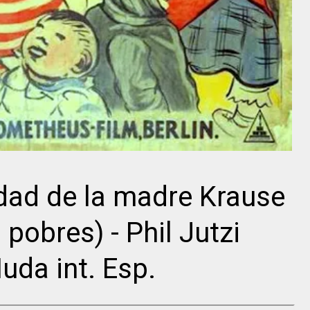
Director
Herbert J.
Orson Welles
Biberman
icidad de la madre Krause
s pobres) - Phil Jutzi
uda int. Esp.