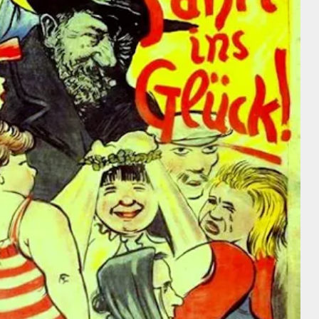
Intérprete
Cary Grant
Irene Dunne
Cary Grant
Director