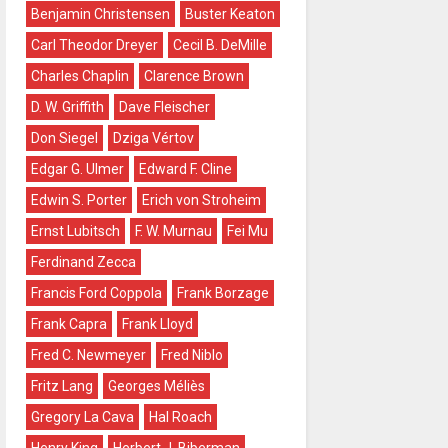
Benjamin Christensen
Buster Keaton
Carl Theodor Dreyer
Cecil B. DeMille
Charles Chaplin
Clarence Brown
D. W. Griffith
Dave Fleischer
Don Siegel
Dziga Vértov
Edgar G. Ulmer
Edward F. Cline
Edwin S. Porter
Erich von Stroheim
Ernst Lubitsch
F. W. Murnau
Fei Mu
Ferdinand Zecca
Francis Ford Coppola
Frank Borzage
Frank Capra
Frank Lloyd
Fred C. Newmeyer
Fred Niblo
Fritz Lang
Georges Méliès
Gregory La Cava
Hal Roach