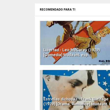
RECOMENDADO PARA TI
Libertad - Leo McCarey (1929)
[Comedia] Muda int. esp.
Estrellas dichosas - Frank Borzage
(1929) [Drama, Romance] Muda int. 