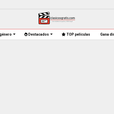
género
Destacados
TOP películas
Gana di