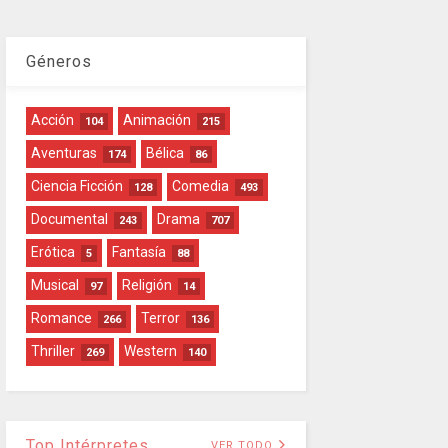
Géneros
Acción
Animación
104
215
Aventuras
Bélica
174
86
Ciencia Ficción
Comedia
128
493
Documental
Drama
243
707
Erótica
Fantasía
5
88
Musical
Religión
97
14
Romance
Terror
266
136
Thriller
Western
269
140
Top Intérpretes
VER TODO