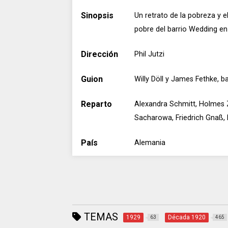
Sinopsis
Un retrato de la pobreza y 
pobre del barrio Wedding en 
Dirección
Phil Jutzi
Guion
Willy Döll y James Fethke, ba
Reparto
Alexandra Schmitt, Holmes 
Sacharowa, Friedrich Gnaß, 
País
Alemania
TEMAS
1929
Década 1920
63
465