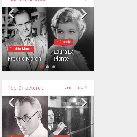
Intérprete
Charles Boyer
Fredric March
Laura La
Charles
Fredric March
Plante
Boyer
Top Directores
VER TODO