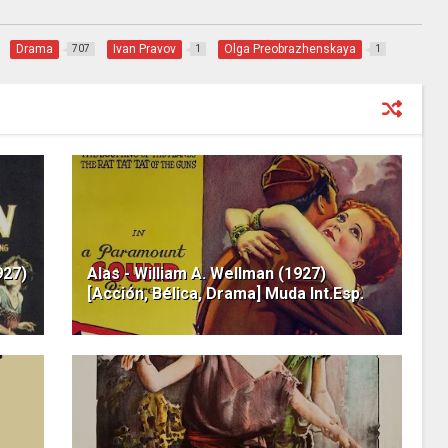
Drama
Ivan Pravov
Olga Preobrazhenskaya
707
1
1
927)
Alas - William A. Wellman (1927)
[Acción, Bélica, Drama] Muda Int.Esp.