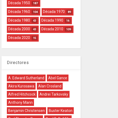
Década 1950
187
Década 1960
Década 1970
104
89
Década 1980
Década 1990
43
16
Década 2000
Década 2010
43
109
Década 2020
15
Directores
A. Edward Sutherland
Abel Gance
Akira Kurosawa
Alan Crosland
Alfred Hitchcock
Andrei Tarkovsky
Anthony Mann
Benjamin Christensen
Buster Keaton