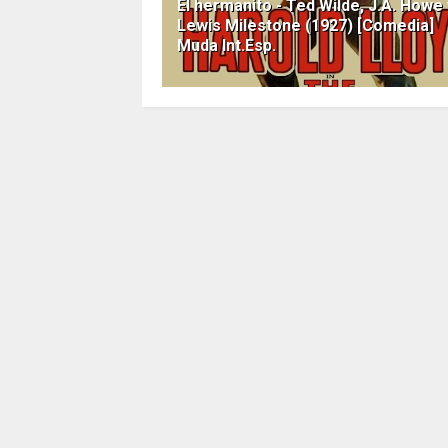
El hermanito - Ted Wilde, J.A. Howe 
Lewis Milestone (1927) [Comedia]
Muda Int.Esp.