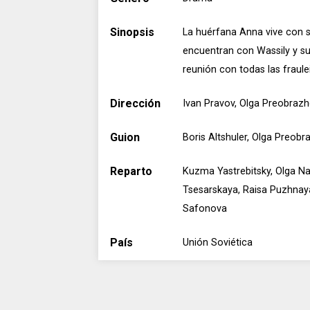
Sinopsis
La huérfana Anna vive con su 
encuentran con Wassily y su 
reunión con todas las fraulei
Dirección
Ivan Pravov, Olga Preobraz
Guion
Boris Altshuler, Olga Preob
Reparto
Kuzma Yastrebitsky, Olga N
Tsesarskaya, Raisa Puzhnaya
Safonova
País
Unión Soviética