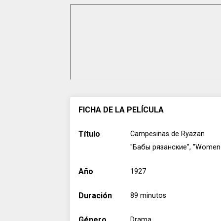
FICHA DE LA PELÍCULA
Título
Campesinas de Ryazan
"Бабы рязанские", "Women o
Año
1927
Duración
89 minutos
Género
Drama