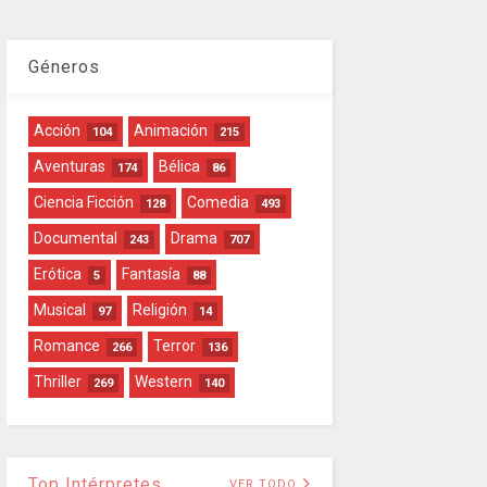
Géneros
Acción
Animación
104
215
Aventuras
Bélica
174
86
Ciencia Ficción
Comedia
128
493
Documental
Drama
243
707
Erótica
Fantasía
5
88
Musical
Religión
97
14
Romance
Terror
266
136
Thriller
Western
269
140
Top Intérpretes
VER TODO