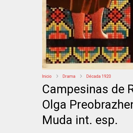
Inicio
Drama
Década 1920
Campesinas de Ry
Olga Preobrazhe
Muda int. esp.