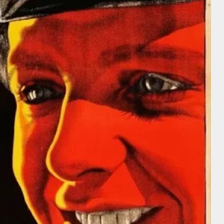
Douglas Fairbanks
Director
Douglas
William S.
Fairbanks
Hart
Director