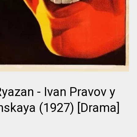
Director
William
Jean Epstein
Beaudine
azan - Ivan Pravov y
nskaya (1927) [Drama]