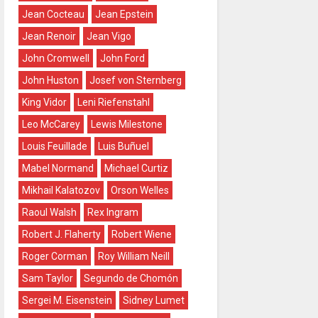
Jean Cocteau
Jean Epstein
Jean Renoir
Jean Vigo
John Cromwell
John Ford
John Huston
Josef von Sternberg
King Vidor
Leni Riefenstahl
Leo McCarey
Lewis Milestone
Louis Feuillade
Luis Buñuel
Mabel Normand
Michael Curtiz
Mikhail Kalatozov
Orson Welles
Raoul Walsh
Rex Ingram
Robert J. Flaherty
Robert Wiene
Roger Corman
Roy William Neill
Sam Taylor
Segundo de Chomón
Sergei M. Eisenstein
Sidney Lumet