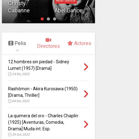
Abel Gance
Director
Christy
Cabanne
Abel Gance
Leo McCarey
Pelis
Actores
Directores
12 hombres sin piedad - Sidney
Lumet (1957) [Drama]
24 Dic, 2022
Rashômon - Akira Kurosawa (1950)
[Drama, Thriller]
04 Dic, 2022
La quimera del oro - Charles Chaplin
(1925) [Aventuras, Comedia,
Drama] Muda int. Esp.
29 Oct, 2022