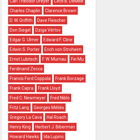
Carl Theodor Dreyer
Cecil B. DeMille
Charles Chaplin
Clarence Brown
D. W. Griffith
Dave Fleischer
Don Siegel
Dziga Vértov
Edgar G. Ulmer
Edward F. Cline
Edwin S. Porter
Erich von Stroheim
Ernst Lubitsch
F. W. Murnau
Fei Mu
Ferdinand Zecca
Francis Ford Coppola
Frank Borzage
Frank Capra
Frank Lloyd
Fred C. Newmeyer
Fred Niblo
Fritz Lang
Georges Méliès
Gregory La Cava
Hal Roach
Henry King
Herbert J. Biberman
Howard Hawks
Ida Lupino