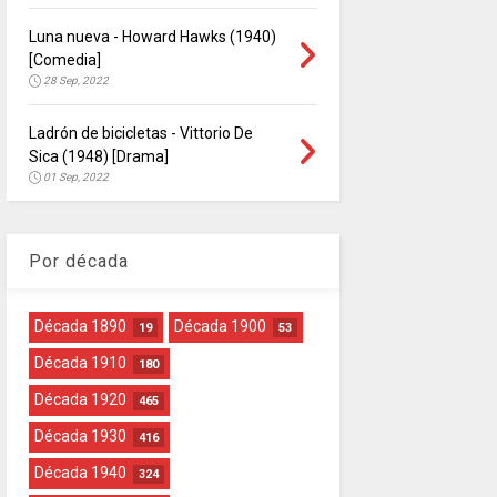
Luna nueva - Howard Hawks (1940)
[Comedia]
28 Sep, 2022
Ladrón de bicicletas - Vittorio De
Sica (1948) [Drama]
01 Sep, 2022
Por década
Década 1890
Década 1900
19
53
Década 1910
180
Década 1920
465
Década 1930
416
Década 1940
324