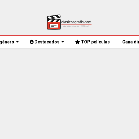
género
Destacados
TOP películas
Gana di