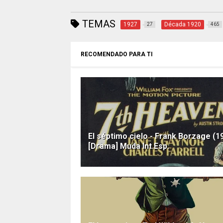
TEMAS
1927
Década 1920
27
465
RECOMENDADO PARA TI
El séptimo cielo - Frank Borzage (1
[Drama] Muda Int.Esp.