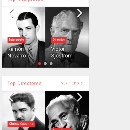
Intérprete
Director
Intérprete
Ramón
Victor
Novarro
Sjöström
Lon Chaney
Top Directores
VER TODO
Christy Cabanne