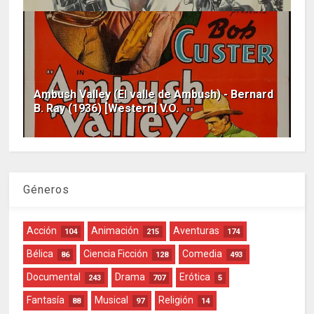
Ambush Valley (El valle de Ambush) - Bernard
B. Ray (1936) [Western] V.O.
Géneros
Acción
Animación
Aventuras
104
215
174
Bélica
Ciencia Ficción
Comedia
86
128
493
Documental
Drama
Erótica
243
707
5
Fantasía
Musical
Religión
88
97
14