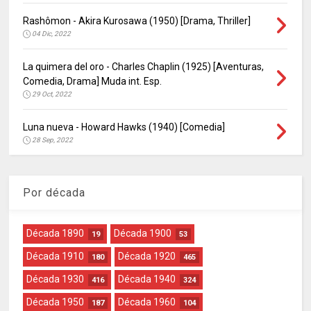
Rashômon - Akira Kurosawa (1950) [Drama, Thriller]
04 Dic, 2022
La quimera del oro - Charles Chaplin (1925) [Aventuras,
Comedia, Drama] Muda int. Esp.
29 Oct, 2022
Luna nueva - Howard Hawks (1940) [Comedia]
28 Sep, 2022
Por década
Década 1890
Década 1900
19
53
Década 1910
Década 1920
180
465
Década 1930
Década 1940
416
324
Década 1950
Década 1960
187
104