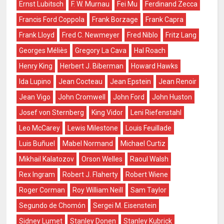
Ernst Lubitsch
F. W. Murnau
Fei Mu
Ferdinand Zecca
Francis Ford Coppola
Frank Borzage
Frank Capra
Frank Lloyd
Fred C. Newmeyer
Fred Niblo
Fritz Lang
Georges Méliès
Gregory La Cava
Hal Roach
Henry King
Herbert J. Biberman
Howard Hawks
Ida Lupino
Jean Cocteau
Jean Epstein
Jean Renoir
Jean Vigo
John Cromwell
John Ford
John Huston
Josef von Sternberg
King Vidor
Leni Riefenstahl
Leo McCarey
Lewis Milestone
Louis Feuillade
Luis Buñuel
Mabel Normand
Michael Curtiz
Mikhail Kalatozov
Orson Welles
Raoul Walsh
Rex Ingram
Robert J. Flaherty
Robert Wiene
Roger Corman
Roy William Neill
Sam Taylor
Segundo de Chomón
Sergei M. Eisenstein
Sidney Lumet
Stanley Donen
Stanley Kubrick