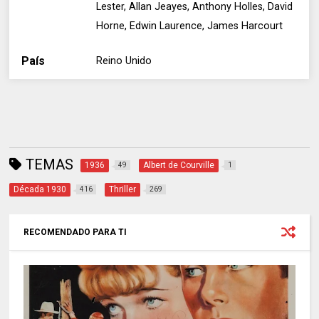
Lester, Allan Jeayes, Anthony Holles, David
Horne, Edwin Laurence, James Harcourt
País
Reino Unido
TEMAS
1936
Albert de Courville
49
1
Década 1930
Thriller
416
269
RECOMENDADO PARA TI