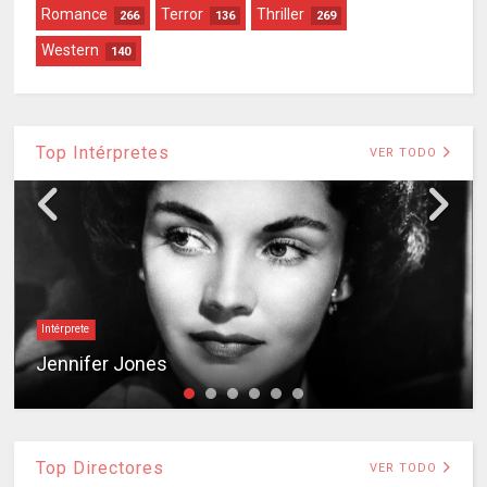
Romance
Terror
Thriller
266
136
269
Western
140
Top Intérpretes
VER TODO
Intérprete
Jennifer Jones
Top Directores
VER TODO