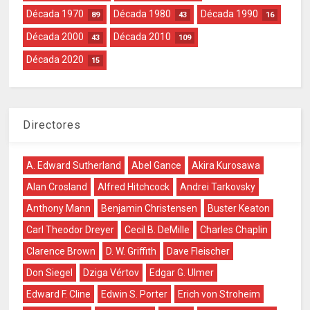
Década 1970
Década 1980
Década 1990
89
43
16
Década 2000
Década 2010
43
109
Década 2020
15
Directores
A. Edward Sutherland
Abel Gance
Akira Kurosawa
Alan Crosland
Alfred Hitchcock
Andrei Tarkovsky
Anthony Mann
Benjamin Christensen
Buster Keaton
Carl Theodor Dreyer
Cecil B. DeMille
Charles Chaplin
Clarence Brown
D. W. Griffith
Dave Fleischer
Don Siegel
Dziga Vértov
Edgar G. Ulmer
Edward F. Cline
Edwin S. Porter
Erich von Stroheim