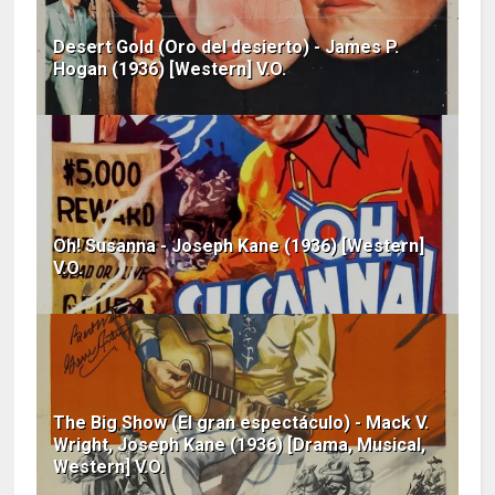
Desert Gold (Oro del desierto) - James P.
Hogan (1936) [Western] V.O.
Oh! Susanna - Joseph Kane (1936) [Western]
V.O.
The Big Show (El gran espectáculo) - Mack V.
Wright, Joseph Kane (1936) [Drama, Musical,
Western] V.O.