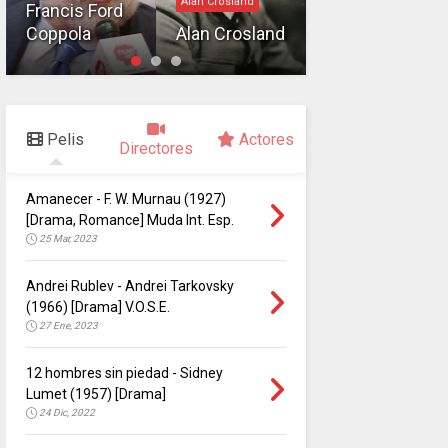
Alan Crosland
Francis Ford
Vittorio De
Coppola
Alan Crosland
Sica
Pelis
Actores
Directores
Amanecer - F. W. Murnau (1927)
[Drama, Romance] Muda Int. Esp.
25 Mar, 2023
Andrei Rublev - Andrei Tarkovsky
(1966) [Drama] V.O.S.E.
27 Ene, 2023
12 hombres sin piedad - Sidney
Lumet (1957) [Drama]
24 Dic, 2022