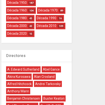
Década 1950
187
Década 1960
Década 1970
104
89
Década 1980
Década 1990
43
16
Década 2000
Década 2010
43
109
Década 2020
15
Directores
A. Edward Sutherland
Abel Gance
Akira Kurosawa
Alan Crosland
Alfred Hitchcock
Andrei Tarkovsky
Anthony Mann
Benjamin Christensen
Buster Keaton