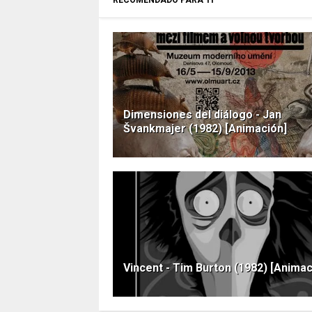
RECOMENDADO PARA TI
Dimensiones del diálogo - Jan
Švankmajer (1982) [Animación]
Vincent - Tim Burton (1982) [Animac