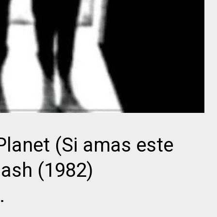
Director
Gregory La
Ida Lupino
Cava
Planet (Si amas este
Nash (1982)
.