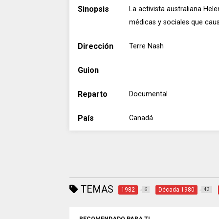
Sinopsis
La activista australiana He
médicas y sociales que caus
Dirección
Terre Nash
Guion
Reparto
Documental
País
Canadá
TEMAS
1982
Década 1980
6
43