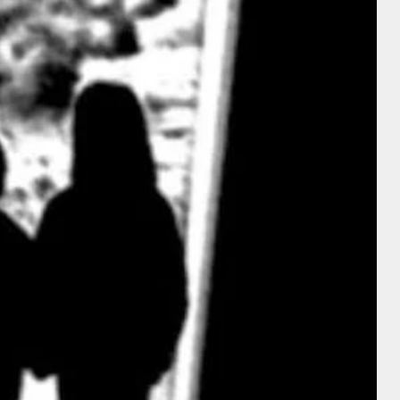
Director
Intérprete
William S.
Hart
Mary Pickford
Director