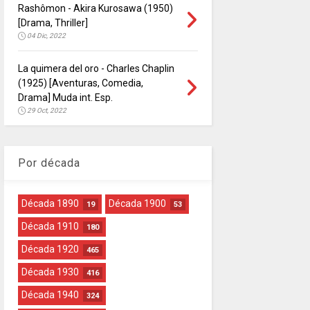
Rashômon - Akira Kurosawa (1950)
[Drama, Thriller]
04 Dic, 2022
La quimera del oro - Charles Chaplin
(1925) [Aventuras, Comedia,
Drama] Muda int. Esp.
29 Oct, 2022
Por década
Década 1890
Década 1900
19
53
Década 1910
180
Década 1920
465
Década 1930
416
Década 1940
324