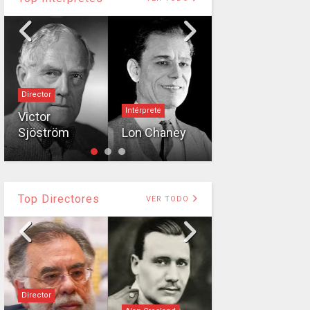
Director
Intérprete
Bebe Daniels
Victor
Sjöström
Lon Chaney
Bebe Daniels
Top Directores
VER TODO
Director
Director