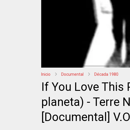
Inicio
Documental
Década 1980
If You Love This 
planeta) - Terre 
[Documental] V.O