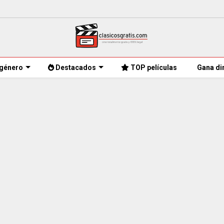
género
Destacados
TOP películas
Gana di