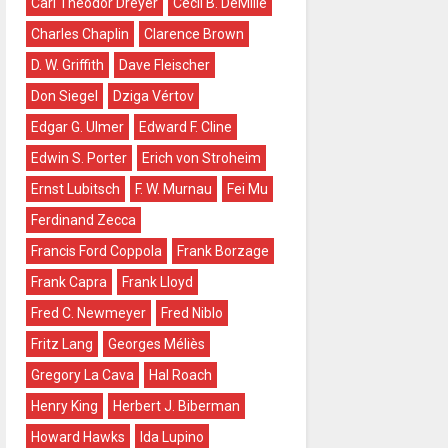
Carl Theodor Dreyer
Cecil B. DeMille
Charles Chaplin
Clarence Brown
D. W. Griffith
Dave Fleischer
Don Siegel
Dziga Vértov
Edgar G. Ulmer
Edward F. Cline
Edwin S. Porter
Erich von Stroheim
Ernst Lubitsch
F. W. Murnau
Fei Mu
Ferdinand Zecca
Francis Ford Coppola
Frank Borzage
Frank Capra
Frank Lloyd
Fred C. Newmeyer
Fred Niblo
Fritz Lang
Georges Méliès
Gregory La Cava
Hal Roach
Henry King
Herbert J. Biberman
Howard Hawks
Ida Lupino