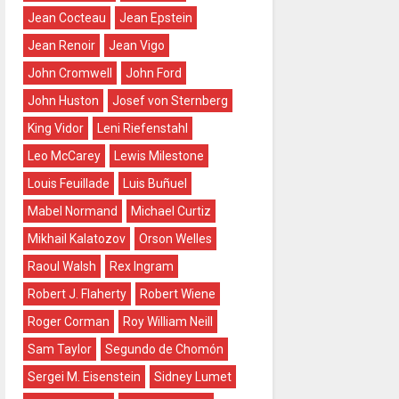
Jean Cocteau
Jean Epstein
Jean Renoir
Jean Vigo
John Cromwell
John Ford
John Huston
Josef von Sternberg
King Vidor
Leni Riefenstahl
Leo McCarey
Lewis Milestone
Louis Feuillade
Luis Buñuel
Mabel Normand
Michael Curtiz
Mikhail Kalatozov
Orson Welles
Raoul Walsh
Rex Ingram
Robert J. Flaherty
Robert Wiene
Roger Corman
Roy William Neill
Sam Taylor
Segundo de Chomón
Sergei M. Eisenstein
Sidney Lumet