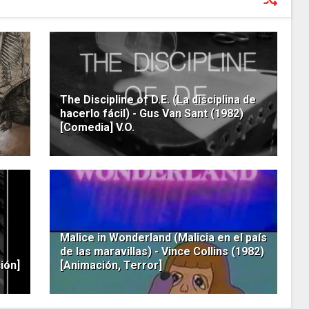
The Discipline of D.E. (La disciplina de
hacerlo fácil) - Gus Van Sant (1982)
[Comedia] V.O.
Malice in Wonderland (Malicia en el país
de las maravillas) - Vince Collins (1982)
ión]
[Animación, Terror]