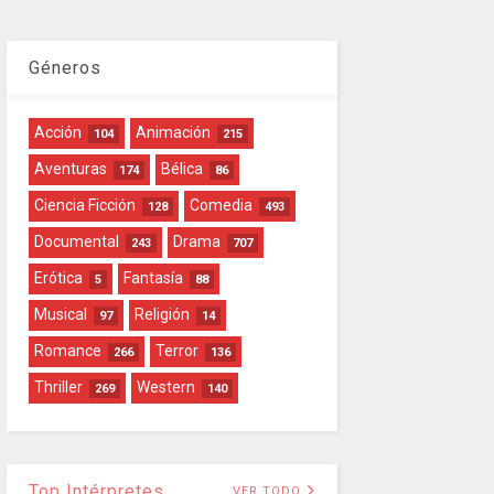
Géneros
Acción
Animación
104
215
Aventuras
Bélica
174
86
Ciencia Ficción
Comedia
128
493
Documental
Drama
243
707
Erótica
Fantasía
5
88
Musical
Religión
97
14
Romance
Terror
266
136
Thriller
Western
269
140
Top Intérpretes
VER TODO