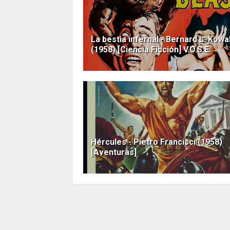
La bestia infernal - Bernard L. Kowa
(1958) [Ciencia Ficción] V.O.S.E.
Hércules - Pietro Francisci (1958)
[Aventuras]