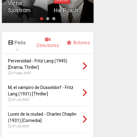
Director
Victor
William S.
Sjöström
Hal Roach
Hart
Pelis
Actores
Directores
Perversidad - Fritz Lang (1945)
[Drama, Thriller]
27 Ago, 2022
M, el vampiro de Düsseldorf - Fritz
Lang (1931) [Thriller]
31 Jul, 2022
Luces de la ciudad - Charles Chaplin
(1931) [Comedia]
31 Jul, 2022