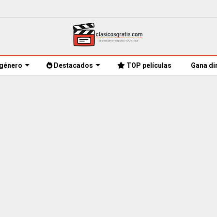
género
Destacados
TOP películas
Gana di