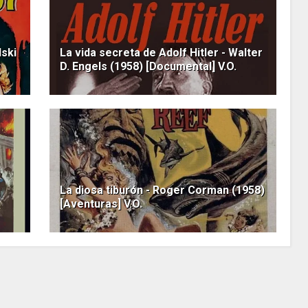
lski
La vida secreta de Adolf Hitler - Walter
D. Engels (1958) [Documental] V.O.
La diosa tiburón - Roger Corman (1958)
[Aventuras] V.O.