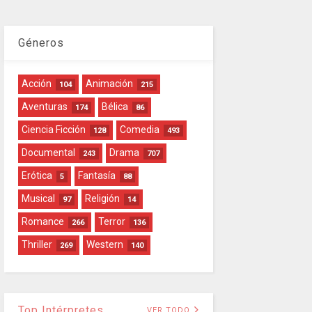
Géneros
Acción
Animación
104
215
Aventuras
Bélica
174
86
Ciencia Ficción
Comedia
128
493
Documental
Drama
243
707
Erótica
Fantasía
5
88
Musical
Religión
97
14
Romance
Terror
266
136
Thriller
Western
269
140
Top Intérpretes
VER TODO