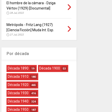
El hombre de la cámara - Dziga
Vértov (1929) [Documental]
28 Jul, 2022
Metrópolis - Fritz Lang (1927)
[Ciencia Ficción] Muda Int. Esp.
27 Jul, 2022
Por década
Década 1890
Década 1900
19
53
Década 1910
180
Década 1920
465
Década 1930
416
Década 1940
324
Década 1950
187