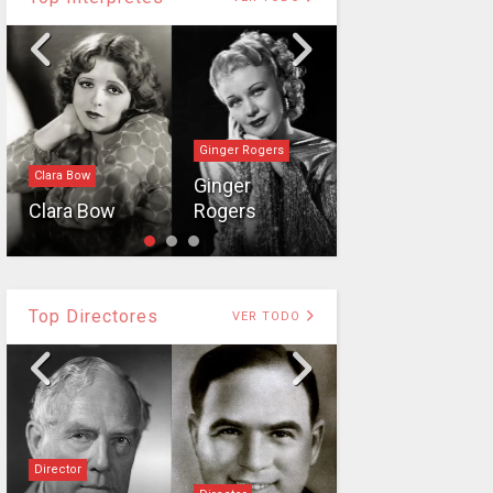
Ginger Rogers
Clara Bow
Boris Karloff
Ginger
Clara Bow
Rogers
Boris Karloff
Top Directores
VER TODO
Director
Director