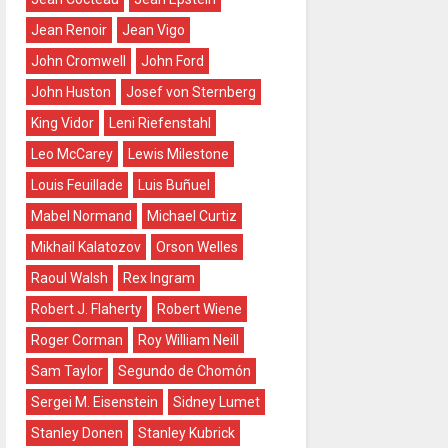
Jean Renoir
Jean Vigo
John Cromwell
John Ford
John Huston
Josef von Sternberg
King Vidor
Leni Riefenstahl
Leo McCarey
Lewis Milestone
Louis Feuillade
Luis Buñuel
Mabel Normand
Michael Curtiz
Mikhail Kalatozov
Orson Welles
Raoul Walsh
Rex Ingram
Robert J. Flaherty
Robert Wiene
Roger Corman
Roy William Neill
Sam Taylor
Segundo de Chomón
Sergei M. Eisenstein
Sidney Lumet
Stanley Donen
Stanley Kubrick