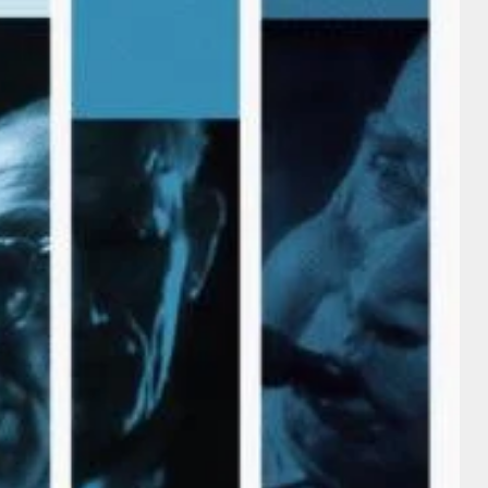
Charles Farrell
Intérprete
Charles
William
Farrell
Powell
Director