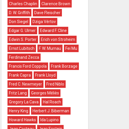
Charles Chaplin
Clarence Brown
D. W. Griffith
Dave Fleischer
Don Siegel
Dziga Vértov
Edgar G. Ulmer
Edward F. Cline
Edwin S. Porter
Erich von Stroheim
Ernst Lubitsch
F. W. Murnau
Fei Mu
Ferdinand Zecca
Francis Ford Coppola
Frank Borzage
Frank Capra
Frank Lloyd
Fred C. Newmeyer
Fred Niblo
Fritz Lang
Georges Méliès
Gregory La Cava
Hal Roach
Henry King
Herbert J. Biberman
Howard Hawks
Ida Lupino
Jean Cocteau
Jean Epstein