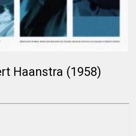
D. W. Griffith
Sergei M.
Eisenstein
D. W. Griffith
Bert Haanstra (1958)