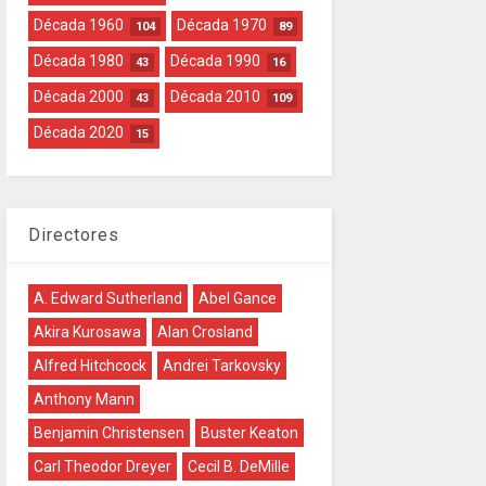
Década 1960
Década 1970
104
89
Década 1980
Década 1990
43
16
Década 2000
Década 2010
43
109
Década 2020
15
Directores
A. Edward Sutherland
Abel Gance
Akira Kurosawa
Alan Crosland
Alfred Hitchcock
Andrei Tarkovsky
Anthony Mann
Benjamin Christensen
Buster Keaton
Carl Theodor Dreyer
Cecil B. DeMille