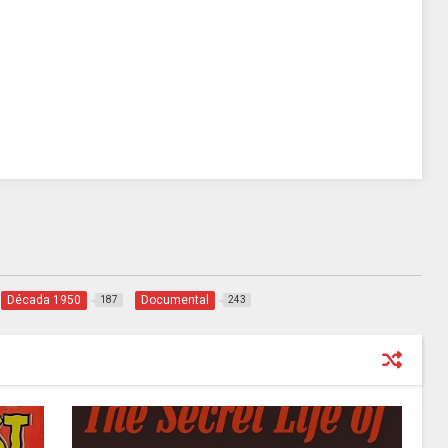
Década 1950
Documental
187
243