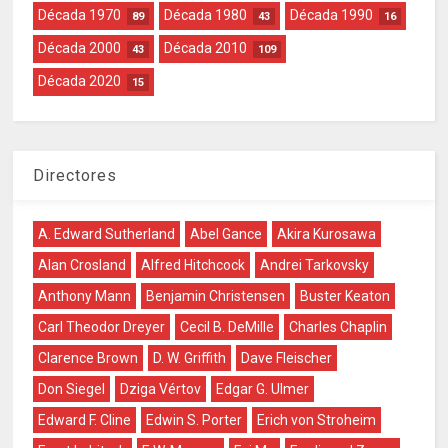
Década 1970
Década 1980
Década 1990
89
43
16
Década 2000
Década 2010
43
109
Década 2020
15
Directores
A. Edward Sutherland
Abel Gance
Akira Kurosawa
Alan Crosland
Alfred Hitchcock
Andrei Tarkovsky
Anthony Mann
Benjamin Christensen
Buster Keaton
Carl Theodor Dreyer
Cecil B. DeMille
Charles Chaplin
Clarence Brown
D. W. Griffith
Dave Fleischer
Don Siegel
Dziga Vértov
Edgar G. Ulmer
Edward F. Cline
Edwin S. Porter
Erich von Stroheim