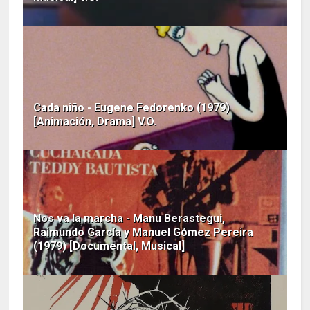
Cada niño - Eugene Fedorenko (1979)
[Animación, Drama] V.O.
Nos va la marcha - Manu Berastegui,
Raimundo García y Manuel Gómez Pereira
(1979) [Documental, Musical]