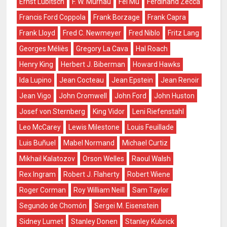
Ernst Lubitsch
F. W. Murnau
Fei Mu
Ferdinand Zecca
Francis Ford Coppola
Frank Borzage
Frank Capra
Frank Lloyd
Fred C. Newmeyer
Fred Niblo
Fritz Lang
Georges Méliès
Gregory La Cava
Hal Roach
Henry King
Herbert J. Biberman
Howard Hawks
Ida Lupino
Jean Cocteau
Jean Epstein
Jean Renoir
Jean Vigo
John Cromwell
John Ford
John Huston
Josef von Sternberg
King Vidor
Leni Riefenstahl
Leo McCarey
Lewis Milestone
Louis Feuillade
Luis Buñuel
Mabel Normand
Michael Curtiz
Mikhail Kalatozov
Orson Welles
Raoul Walsh
Rex Ingram
Robert J. Flaherty
Robert Wiene
Roger Corman
Roy William Neill
Sam Taylor
Segundo de Chomón
Sergei M. Eisenstein
Sidney Lumet
Stanley Donen
Stanley Kubrick