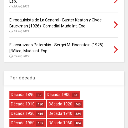
Esp.
25 Jul, 2022
El maquinista de La General - Buster Keaton y Clyde
Bruckman (1926) [Comedia] Muda Int. Eng.
25 Jul, 2022
El acorazado Potemkin - Sergei M. Eisenstein (1925)
[Bélica] Muda int. Esp.
25 Jul, 2022
Por década
Década 1890
Década 1900
19
53
Década 1910
Década 1920
180
465
Década 1930
Década 1940
416
324
Década 1950
Década 1960
187
104