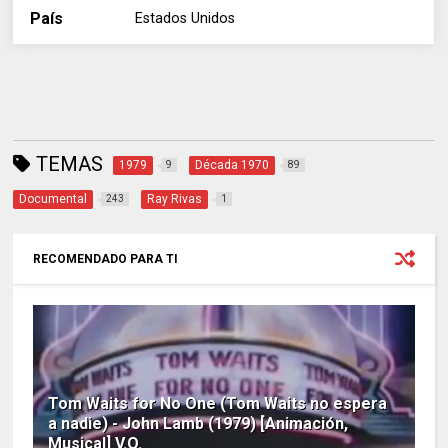
País
Estados Unidos
TEMAS
1979
Década 1970
9
89
Documental
Ray Rivas
243
1
RECOMENDADO PARA TI
Tom Waits for No One (Tom Waits no espera
a nadie) - John Lamb (1979) [Animación,
Musical] V.O.