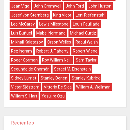
Jean Vigo
John Cromwell
John Ford
John Huston
Josef von Sternberg
King Vidor
Leni Riefenstahl
Leo McCarey
Lewis Milestone
Louis Feuillade
Luis Buñuel
Mabel Normand
Michael Curtiz
Mikhail Kalatozov
Orson Welles
Raoul Walsh
Rex Ingram
Robert J. Flaherty
Robert Wiene
Roger Corman
Roy William Neill
Sam Taylor
Segundo de Chomón
Sergei M. Eisenstein
Sidney Lumet
Stanley Donen
Stanley Kubrick
Victor Sjöström
Vittorio De Sica
William A. Wellman
William S. Hart
Yasujiro Ozu
Recientes