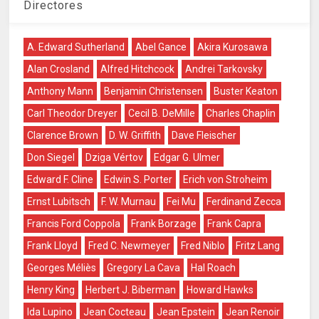
Directores
A. Edward Sutherland
Abel Gance
Akira Kurosawa
Alan Crosland
Alfred Hitchcock
Andrei Tarkovsky
Anthony Mann
Benjamin Christensen
Buster Keaton
Carl Theodor Dreyer
Cecil B. DeMille
Charles Chaplin
Clarence Brown
D. W. Griffith
Dave Fleischer
Don Siegel
Dziga Vértov
Edgar G. Ulmer
Edward F. Cline
Edwin S. Porter
Erich von Stroheim
Ernst Lubitsch
F. W. Murnau
Fei Mu
Ferdinand Zecca
Francis Ford Coppola
Frank Borzage
Frank Capra
Frank Lloyd
Fred C. Newmeyer
Fred Niblo
Fritz Lang
Georges Méliès
Gregory La Cava
Hal Roach
Henry King
Herbert J. Biberman
Howard Hawks
Ida Lupino
Jean Cocteau
Jean Epstein
Jean Renoir