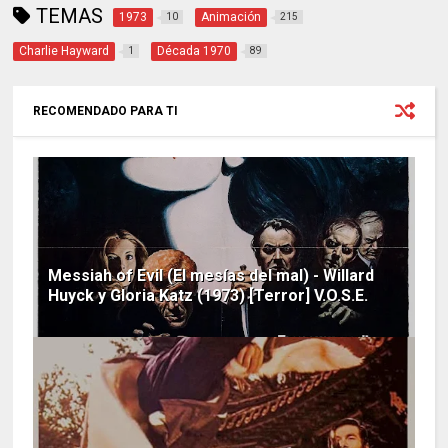
TEMAS
1973
Animación
10
215
Charlie Hayward
Década 1970
1
89
RECOMENDADO PARA TI
Messiah of Evil (El mesías del mal) - Willard
Huyck y Gloria Katz (1973) [Terror] V.O.S.E.