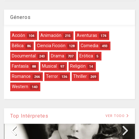
Géneros
Acción
Animación
Aventuras
104
215
174
Bélica
Ciencia Ficción
Comedia
86
128
493
Documental
Drama
Erótica
243
707
5
Fantasía
Musical
Religión
88
97
14
Romance
Terror
Thriller
266
136
269
Western
140
Top Intérpretes
VER TODO