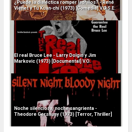
¿Puede la dialéctica romper ladrillos? - René
Viénet y Tu Kuan-chi (1973) [Comedia] V.O.S.E.
El real Bruce Lee - Larry Dolgin y Jim
Markovic (1973) [Documental] V.O.
Noche silenciosa, noche sangrienta -
Theodore Gershuny (1973) [Terror, Thriller]