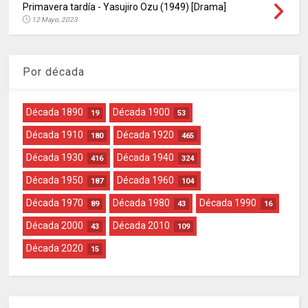
Primavera tardía - Yasujiro Ozu (1949) [Drama]
12 Mayo, 2023
Por década
Década 1890
Década 1900
19
53
Década 1910
Década 1920
180
465
Década 1930
Década 1940
416
324
Década 1950
Década 1960
187
104
Década 1970
Década 1980
Década 1990
89
43
16
Década 2000
Década 2010
43
109
Década 2020
15