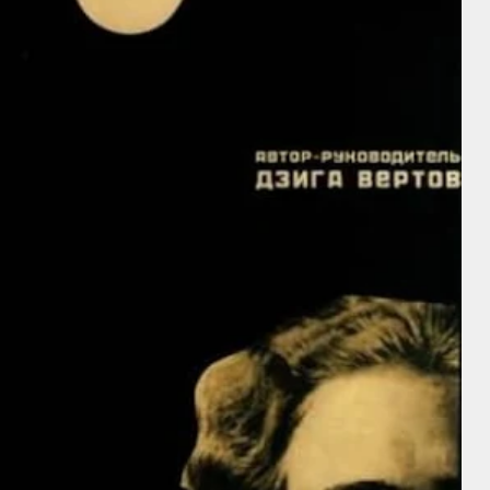
Intérprete
Intérprete
Walter
Vincent Price
Huston
Director
Director