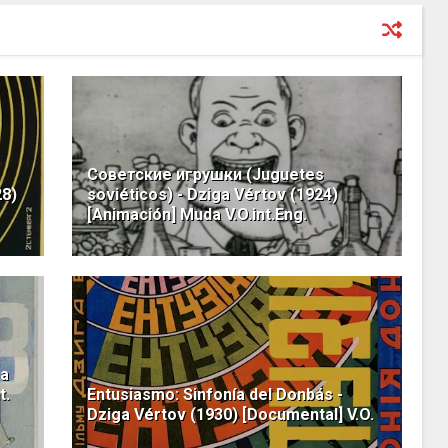
Советские игрушки (Juguetes
28)
soviéticos) - Dziga Vértov (1924)
[Animación] Muda V.O.int.Eng.
ga
t.
Entusiasmo: Sinfonía del Donbás -
Dziga Vértov (1930) [Documental] V.O.