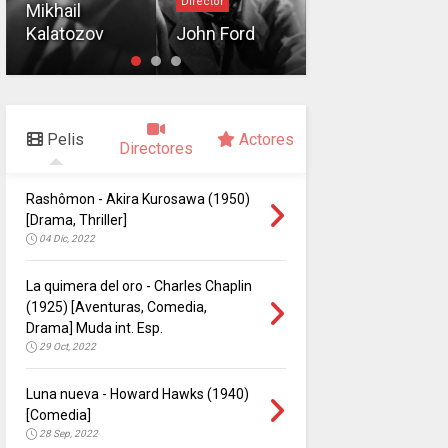
Director
Mikhail
Francis Ford
Kalatozov
John Ford
Coppola
Pelis
Actores
Directores
Rashômon - Akira Kurosawa (1950)
[Drama, Thriller]
04 Dic, 2022
La quimera del oro - Charles Chaplin
(1925) [Aventuras, Comedia,
Drama] Muda int. Esp.
29 Oct, 2022
Luna nueva - Howard Hawks (1940)
[Comedia]
28 Sep, 2022