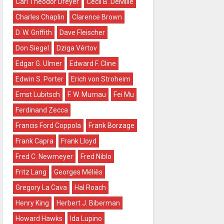
Carl Theodor Dreyer
Cecil B. DeMille
Charles Chaplin
Clarence Brown
D. W. Griffith
Dave Fleischer
Don Siegel
Dziga Vértov
Edgar G. Ulmer
Edward F. Cline
Edwin S. Porter
Erich von Stroheim
Ernst Lubitsch
F. W. Murnau
Fei Mu
Ferdinand Zecca
Francis Ford Coppola
Frank Borzage
Frank Capra
Frank Lloyd
Fred C. Newmeyer
Fred Niblo
Fritz Lang
Georges Méliès
Gregory La Cava
Hal Roach
Henry King
Herbert J. Biberman
Howard Hawks
Ida Lupino