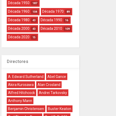
Década 1950
187
Década 1960
Década 1970
104
89
Década 1980
Década 1990
43
16
Década 2000
Década 2010
43
109
Década 2020
15
Directores
A. Edward Sutherland
Abel Gance
Akira Kurosawa
Alan Crosland
Alfred Hitchcock
Andrei Tarkovsky
Anthony Mann
Benjamin Christensen
Buster Keaton