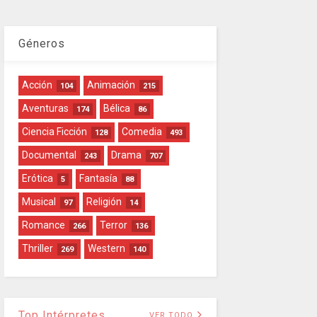
Géneros
Acción
Animación
104
215
Aventuras
Bélica
174
86
Ciencia Ficción
Comedia
128
493
Documental
Drama
243
707
Erótica
Fantasía
5
88
Musical
Religión
97
14
Romance
Terror
266
136
Thriller
Western
269
140
Top Intérpretes
VER TODO