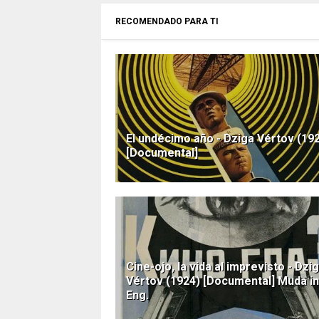
RECOMENDADO PARA TI
El undécimo año - Dziga Vértov (19
[Documental]
Cine-ojo, la vida al imprevisto - Dzi
Vértov (1924) [Documental] Muda in
Eng.