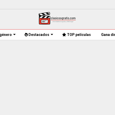
género
Destacados
TOP películas
Gana di