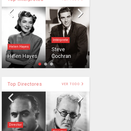
Intérprete
Helen Hayes
Ian Hunter
Steve
Helen Hayes
Cochran
Ian Hunter
Top Directores
VER TODO
Director
Director