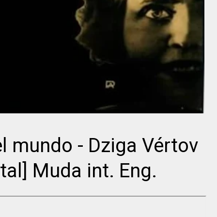
Vittorio De
Michael
Sica
Curtiz
el mundo - Dziga Vértov
al] Muda int. Eng.