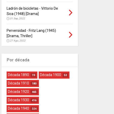
Ladrón de bicicletas - Vittorio De
Sica (1948) [Drama]
01 Sep, 2022
Perversidad - Fritz Lang (1945)
[Drama, Thriller]
27 Ago, 2022
Por década
Década 1890
Década 1900
19
53
Década 1910
180
Década 1920
465
Década 1930
416
Década 1940
324