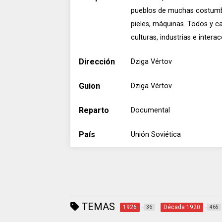
pueblos de muchas costumbr
pieles, máquinas. Todos y ca
culturas, industrias e intera
Dirección
Dziga Vértov
Guion
Dziga Vértov
Reparto
Documental
País
Unión Soviética
TEMAS
1926
Década 1920
36
465