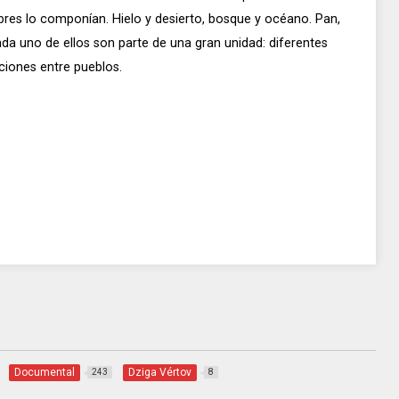
es lo componían. Hielo y desierto, bosque y océano. Pan,
da uno de ellos son parte de una gran unidad: diferentes
cciones entre pueblos.
Documental
Dziga Vértov
243
8