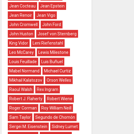
Jean Cocteau
Jean Epstein
Jean Renoir
Jean Vigo
John Cromwell
John Ford
John Huston
Josef von Sternberg
King Vidor
Leni Riefenstahl
Leo McCarey
Lewis Milestone
Louis Feuillade
Luis Buñuel
Mabel Normand
Michael Curtiz
Mikhail Kalatozov
Orson Welles
Raoul Walsh
Rex Ingram
Robert J. Flaherty
Robert Wiene
Roger Corman
Roy William Neill
Sam Taylor
Segundo de Chomón
Sergei M. Eisenstein
Sidney Lumet