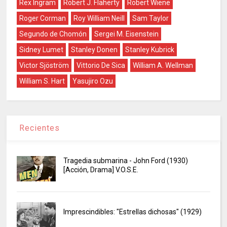
Rex Ingram
Robert J. Flaherty
Robert Wiene
Roger Corman
Roy William Neill
Sam Taylor
Segundo de Chomón
Sergei M. Eisenstein
Sidney Lumet
Stanley Donen
Stanley Kubrick
Victor Sjöström
Vittorio De Sica
William A. Wellman
William S. Hart
Yasujiro Ozu
Recientes
Tragedia submarina - John Ford (1930)
[Acción, Drama] V.O.S.E.
Imprescindibles: "Estrellas dichosas" (1929)