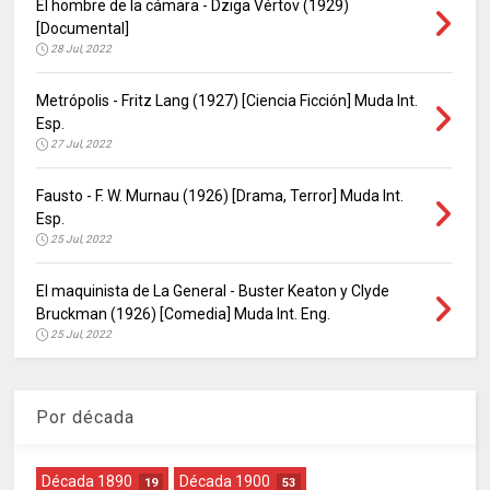
El hombre de la cámara - Dziga Vértov (1929)
[Documental]
28 Jul, 2022
Metrópolis - Fritz Lang (1927) [Ciencia Ficción] Muda Int.
Esp.
27 Jul, 2022
Fausto - F. W. Murnau (1926) [Drama, Terror] Muda Int.
Esp.
25 Jul, 2022
El maquinista de La General - Buster Keaton y Clyde
Bruckman (1926) [Comedia] Muda Int. Eng.
25 Jul, 2022
Por década
Década 1890
Década 1900
19
53