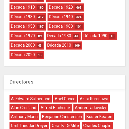
Década 1910
Década 1920
180
465
Década 1930
Década 1940
417
324
Década 1950
Década 1960
187
104
Década 1970
Década 1980
Década 1990
89
43
16
Década 2000
Década 2010
43
109
Década 2020
15
Directores
A. Edward Sutherland
Abel Gance
Akira Kurosawa
Alan Crosland
Alfred Hitchcock
Andrei Tarkovsky
Anthony Mann
Benjamin Christensen
Buster Keaton
Carl Theodor Dreyer
Cecil B. DeMille
Charles Chaplin