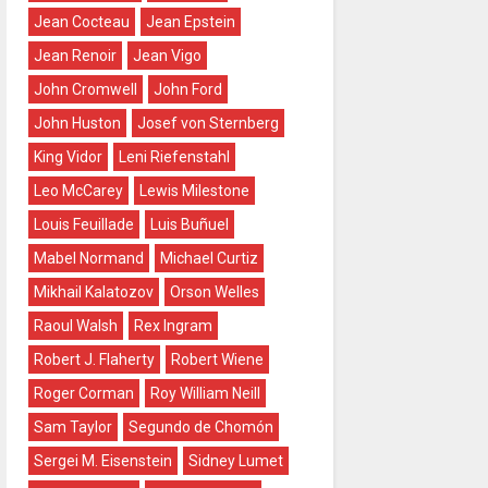
Jean Cocteau
Jean Epstein
Jean Renoir
Jean Vigo
John Cromwell
John Ford
John Huston
Josef von Sternberg
King Vidor
Leni Riefenstahl
Leo McCarey
Lewis Milestone
Louis Feuillade
Luis Buñuel
Mabel Normand
Michael Curtiz
Mikhail Kalatozov
Orson Welles
Raoul Walsh
Rex Ingram
Robert J. Flaherty
Robert Wiene
Roger Corman
Roy William Neill
Sam Taylor
Segundo de Chomón
Sergei M. Eisenstein
Sidney Lumet