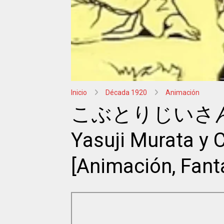
Herbert J.
Biberman
Inicio
Década 1920
Animación
こぶとりじいさん (El 
Yasuji Murata y 
[Animación, Fanta