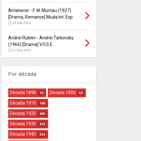
Amanecer - F. W. Murnau (1927)
[Drama, Romance] Muda Int. Esp.
25 Mar, 2023
Andrei Rublev - Andrei Tarkovsky
(1966) [Drama] V.O.S.E.
27 Ene, 2023
Por década
Década 1890
Década 1900
19
53
Década 1910
180
Década 1920
465
Década 1930
416
Década 1940
324