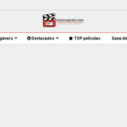
género
Destacados
TOP películas
Gana di