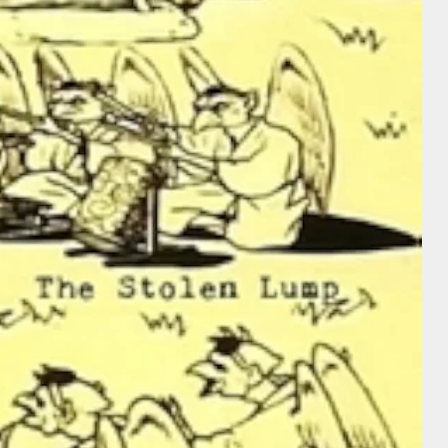
Intérprete
Director
Intérprete
Rodolfo
William S.
Valentino
Hart
Mary Pickford