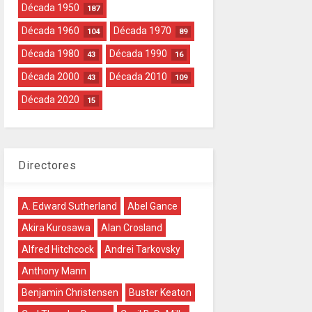
Década 1950
187
Década 1960
Década 1970
104
89
Década 1980
Década 1990
43
16
Década 2000
Década 2010
43
109
Década 2020
15
Directores
A. Edward Sutherland
Abel Gance
Akira Kurosawa
Alan Crosland
Alfred Hitchcock
Andrei Tarkovsky
Anthony Mann
Benjamin Christensen
Buster Keaton