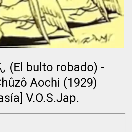
Director
Director
Director
Sidney Lumet
Dziga Vértov
Jean Renoir
bulto robado) -
Chûzô Aochi (1929)
sía] V.O.S.Jap.