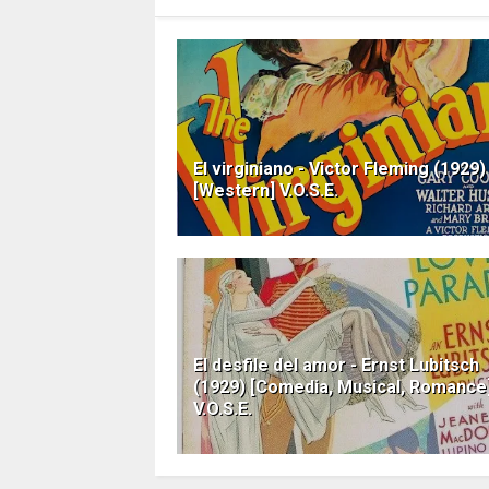
El virginiano - Victor Fleming (1929)
[Western] V.O.S.E.
El desfile del amor - Ernst Lubitsch
(1929) [Comedia, Musical, Romance
V.O.S.E.