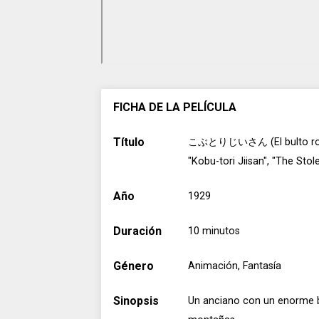
FICHA DE LA PELÍCULA
Título
こぶとりじいさん (El bulto ro
"Kobu-tori Jiisan", "The St
Año
1929
Duración
10 minutos
Género
Animación, Fantasía
Sinopsis
Un anciano con un enorme b