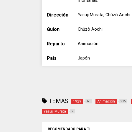
montañas.
Dirección
Yasuji Murata, Chûzô Aochi
Guion
Chûzô Aochi
Reparto
Animación
País
Japón
TEMAS
1929
Animación
63
215
Yasuji Murata
2
RECOMENDADO PARA TI