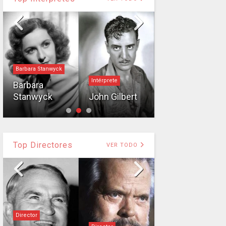
Dorothy Gish
Barbara Stanwyck
Las
Intérprete
Barbara
hermanas
Stanwyck
John Gilbert
Gish
Top Directores
VER TODO
Director
Director