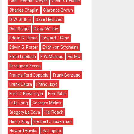
Carl Theodor Dreyer
Cecil B. DeMille
Charles Chaplin
Clarence Brown
D. W. Griffith
Dave Fleischer
Don Siegel
Dziga Vértov
Edgar G. Ulmer
Edward F. Cline
Edwin S. Porter
Erich von Stroheim
Ernst Lubitsch
F. W. Murnau
Fei Mu
Ferdinand Zecca
Francis Ford Coppola
Frank Borzage
Frank Capra
Frank Lloyd
Fred C. Newmeyer
Fred Niblo
Fritz Lang
Georges Méliès
Gregory La Cava
Hal Roach
Henry King
Herbert J. Biberman
Howard Hawks
Ida Lupino