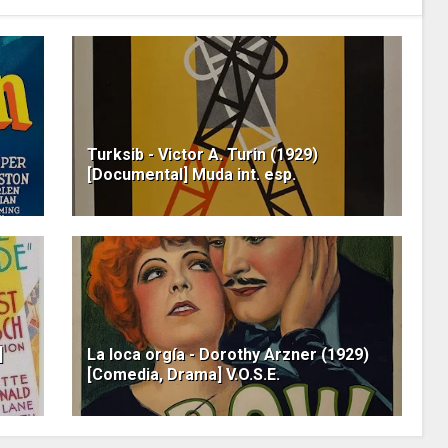
Turksib - Victor A. Turin (1929)
[Documental] Muda int. esp.
]
La loca orgía - Dorothy Arzner (1929)
[Comedia, Drama] V.O.S.E.