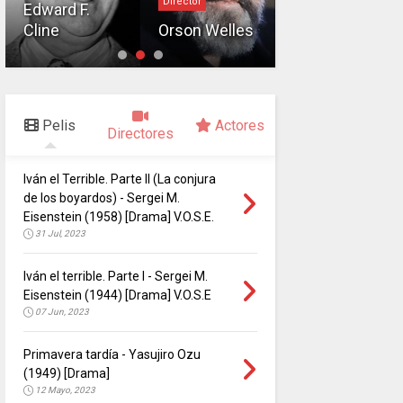
Director
Edward F.
Herbert J.
Cline
Orson Welles
Biberman
Pelis
Actores
Directores
Iván el Terrible. Parte II (La conjura
de los boyardos) - Sergei M.
Eisenstein (1958) [Drama] V.O.S.E.
31 Jul, 2023
Iván el terrible. Parte I - Sergei M.
Eisenstein (1944) [Drama] V.O.S.E
07 Jun, 2023
Primavera tardía - Yasujiro Ozu
(1949) [Drama]
12 Mayo, 2023