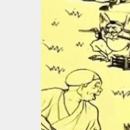
Dorothy Gish
Las
hermanas
Gish
Director