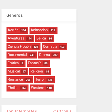
Géneros
Acción
Animación
104
215
Aventuras
Bélica
174
86
Ciencia Ficción
Comedia
128
493
Documental
Drama
243
707
Erótica
Fantasía
5
88
Musical
Religión
97
14
Romance
Terror
266
136
Thriller
Western
269
140
Top Intérpretes
VER TODO