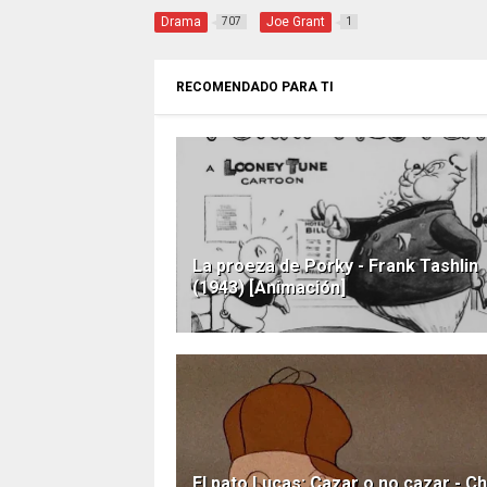
Drama
Joe Grant
707
1
RECOMENDADO PARA TI
La proeza de Porky - Frank Tashlin
(1943) [Animación]
El pato Lucas: Cazar o no cazar - C