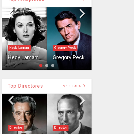
Hedy Lamarr
Gregory Peck
Intérprete
Hedy Lamarr
Gregory Peck
Janet Gaynor
Top Directores
VER TODO
Director
Director