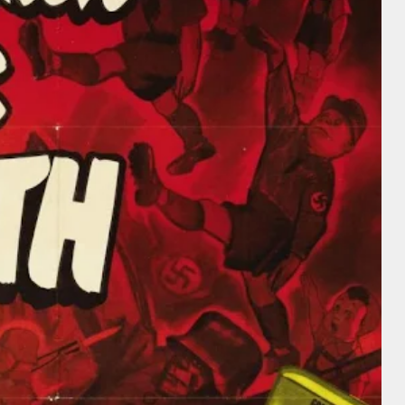
George Zucco
Bessie Love
George
Zucco
Bessie Love
Akira Kurosawa
Director