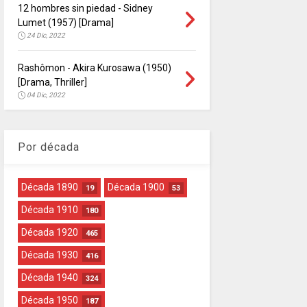
12 hombres sin piedad - Sidney
Lumet (1957) [Drama]
24 Dic, 2022
Rashômon - Akira Kurosawa (1950)
[Drama, Thriller]
04 Dic, 2022
Por década
Década 1890
Década 1900
19
53
Década 1910
180
Década 1920
465
Década 1930
416
Década 1940
324
Década 1950
187