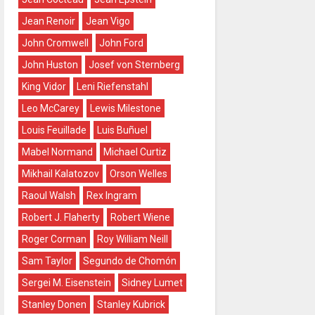
Jean Renoir
Jean Vigo
John Cromwell
John Ford
John Huston
Josef von Sternberg
King Vidor
Leni Riefenstahl
Leo McCarey
Lewis Milestone
Louis Feuillade
Luis Buñuel
Mabel Normand
Michael Curtiz
Mikhail Kalatozov
Orson Welles
Raoul Walsh
Rex Ingram
Robert J. Flaherty
Robert Wiene
Roger Corman
Roy William Neill
Sam Taylor
Segundo de Chomón
Sergei M. Eisenstein
Sidney Lumet
Stanley Donen
Stanley Kubrick