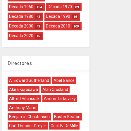
Década 1960
Década 1970
104
89
Década 1980
Década 1990
43
16
Década 2000
Década 2010
43
109
Década 2020
15
Directores
A. Edward Sutherland
Abel Gance
Akira Kurosawa
Alan Crosland
Alfred Hitchcock
Andrei Tarkovsky
Anthony Mann
Benjamin Christensen
Buster Keaton
Carl Theodor Dreyer
Cecil B. DeMille