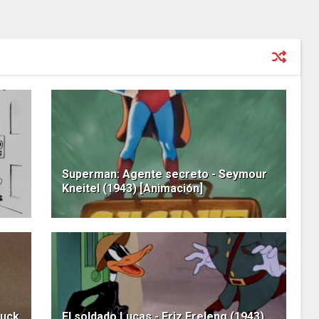
Superman: Agente secreto - Seymour
Kneitel (1943) [Animación]
huck
El soldado Lucas - Friz Freleng (1943)