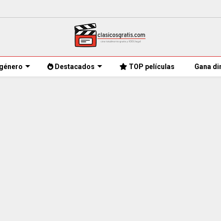
género
Destacados
TOP películas
Gana di