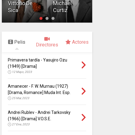
Director
Vittorio De
Michael
Sica
Curtiz
Ida Lupino
Pelis
Actores
Directores
Primavera tardía - Yasujiro Ozu
(1949) [Drama]
12 Mayo, 2023
Amanecer - F. W. Murnau (1927)
[Drama, Romance] Muda Int. Esp.
25 Mar, 2023
Andrei Rublev - Andrei Tarkovsky
(1966) [Drama] V.O.S.E.
27 Ene, 2023