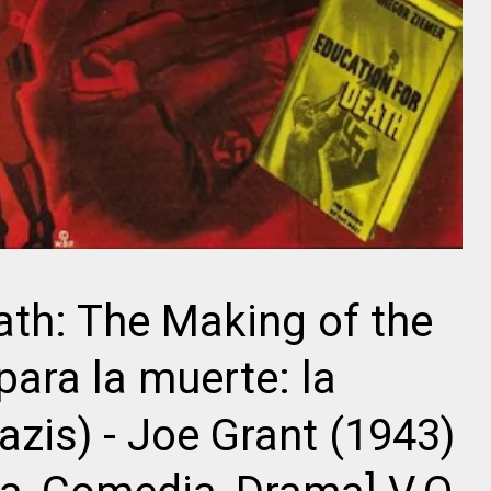
Akira
Segundo de
Kurosawa
Chomón
ath: The Making of the
para la muerte: la
azis) - Joe Grant (1943)