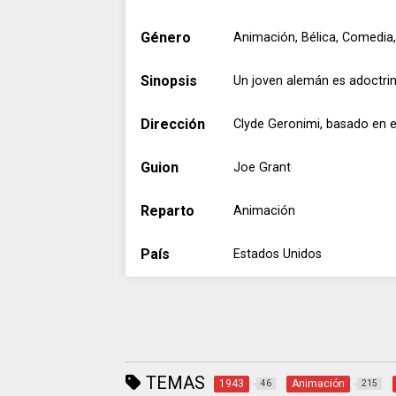
Género
Animación, Bélica, Comedia
Sinopsis
Un joven alemán es adoctrina
Dirección
Clyde Geronimi, basado en e
Guion
Joe Grant
Reparto
Animación
País
Estados Unidos
TEMAS
1943
Animación
46
215