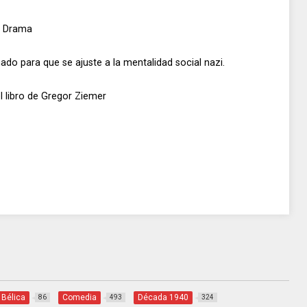
, Drama
do para que se ajuste a la mentalidad social nazi.
l libro de Gregor Ziemer
Bélica
Comedia
Década 1940
86
493
324