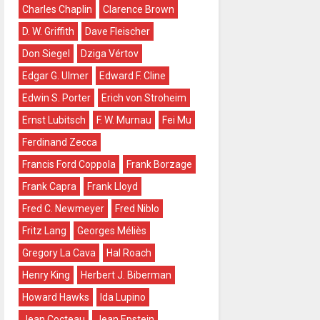
Charles Chaplin
Clarence Brown
D. W. Griffith
Dave Fleischer
Don Siegel
Dziga Vértov
Edgar G. Ulmer
Edward F. Cline
Edwin S. Porter
Erich von Stroheim
Ernst Lubitsch
F. W. Murnau
Fei Mu
Ferdinand Zecca
Francis Ford Coppola
Frank Borzage
Frank Capra
Frank Lloyd
Fred C. Newmeyer
Fred Niblo
Fritz Lang
Georges Méliès
Gregory La Cava
Hal Roach
Henry King
Herbert J. Biberman
Howard Hawks
Ida Lupino
Jean Cocteau
Jean Epstein