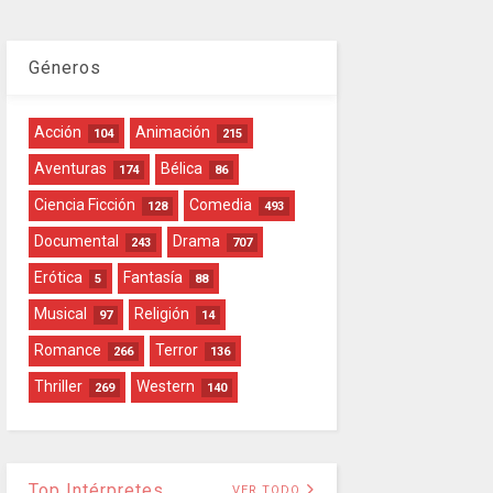
Géneros
Acción
Animación
104
215
Aventuras
Bélica
174
86
Ciencia Ficción
Comedia
128
493
Documental
Drama
243
707
Erótica
Fantasía
5
88
Musical
Religión
97
14
Romance
Terror
266
136
Thriller
Western
269
140
Top Intérpretes
VER TODO