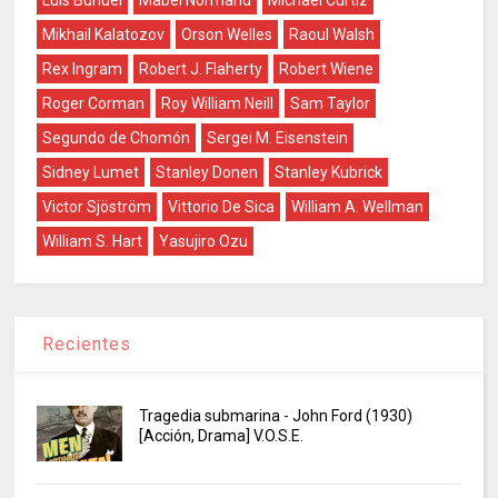
Luis Buñuel
Mabel Normand
Michael Curtiz
Mikhail Kalatozov
Orson Welles
Raoul Walsh
Rex Ingram
Robert J. Flaherty
Robert Wiene
Roger Corman
Roy William Neill
Sam Taylor
Segundo de Chomón
Sergei M. Eisenstein
Sidney Lumet
Stanley Donen
Stanley Kubrick
Victor Sjöström
Vittorio De Sica
William A. Wellman
William S. Hart
Yasujiro Ozu
Recientes
Tragedia submarina - John Ford (1930)
[Acción, Drama] V.O.S.E.