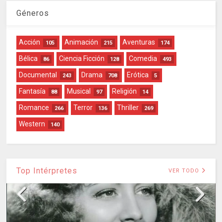
Géneros
Acción
Animación
Aventuras
105
215
174
Bélica
Ciencia Ficción
Comedia
86
128
493
Documental
Drama
Erótica
243
708
5
Fantasía
Musical
Religión
88
97
14
Romance
Terror
Thriller
266
136
269
Western
140
Top Intérpretes
VER TODO