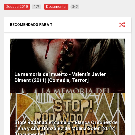
Década 2010
Documental
109
243
RECOMENDADO PARA TI
La memoria del muerto - Valentín Javier
Diment (2011) [Comedia, Terror]
Stop! Rodando el cambio - Blanca Ordóñez de
Tena y Alba González de Molina Soler (2012)
[Documental]