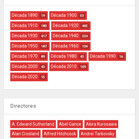
Década 1890
Década 1900
19
53
Década 1910
Década 1920
180
465
Década 1930
Década 1940
417
324
Década 1950
Década 1960
187
104
Década 1970
Década 1980
Década 1990
89
43
16
Década 2000
Década 2010
43
109
Década 2020
15
Directores
A. Edward Sutherland
Abel Gance
Akira Kurosawa
Alan Crosland
Alfred Hitchcock
Andrei Tarkovsky