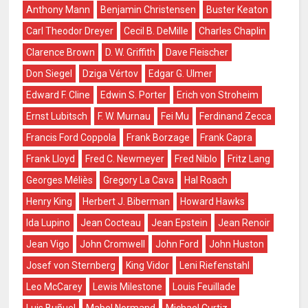
Anthony Mann
Benjamin Christensen
Buster Keaton
Carl Theodor Dreyer
Cecil B. DeMille
Charles Chaplin
Clarence Brown
D. W. Griffith
Dave Fleischer
Don Siegel
Dziga Vértov
Edgar G. Ulmer
Edward F. Cline
Edwin S. Porter
Erich von Stroheim
Ernst Lubitsch
F. W. Murnau
Fei Mu
Ferdinand Zecca
Francis Ford Coppola
Frank Borzage
Frank Capra
Frank Lloyd
Fred C. Newmeyer
Fred Niblo
Fritz Lang
Georges Méliès
Gregory La Cava
Hal Roach
Henry King
Herbert J. Biberman
Howard Hawks
Ida Lupino
Jean Cocteau
Jean Epstein
Jean Renoir
Jean Vigo
John Cromwell
John Ford
John Huston
Josef von Sternberg
King Vidor
Leni Riefenstahl
Leo McCarey
Lewis Milestone
Louis Feuillade