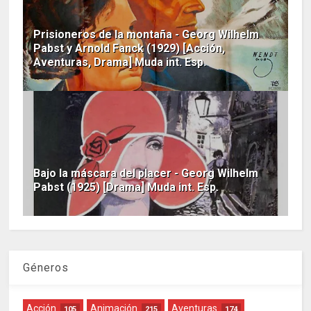
Prisioneros de la montaña - Georg Wilhelm
Pabst y Arnold Fanck (1929) [Acción,
Aventuras, Drama] Muda int. Esp.
Bajo la máscara del placer - Georg Wilhelm
Pabst (1925) [Drama] Muda int. Esp.
Géneros
Acción
Animación
Aventuras
105
215
174