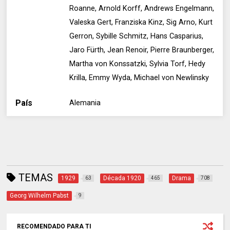
Roanne, Arnold Korff, Andrews Engelmann,
Valeska Gert, Franziska Kinz, Sig Arno, Kurt
Gerron, Sybille Schmitz, Hans Casparius,
Jaro Fürth, Jean Renoir, Pierre Braunberger,
Martha von Konssatzki, Sylvia Torf, Hedy
Krilla, Emmy Wyda, Michael von Newlinsky
País
Alemania
TEMAS
1929
Década 1920
Drama
63
465
708
Georg Wilhelm Pabst
9
RECOMENDADO PARA TI