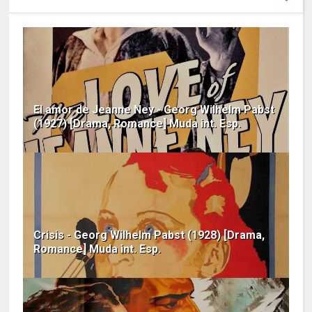
El amor de Jeanne Ney - Georg Wilhelm Pabst
(1927) [Drama, Romance] Muda int. Esp.
Crisis - Georg Wilhelm Pabst (1928) [Drama,
Romance] Muda int. Esp.