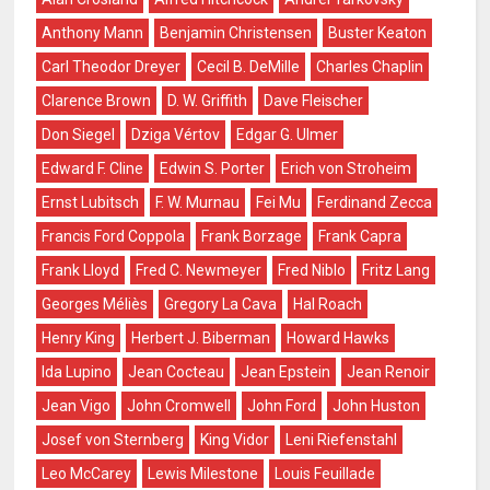
Anthony Mann
Benjamin Christensen
Buster Keaton
Carl Theodor Dreyer
Cecil B. DeMille
Charles Chaplin
Clarence Brown
D. W. Griffith
Dave Fleischer
Don Siegel
Dziga Vértov
Edgar G. Ulmer
Edward F. Cline
Edwin S. Porter
Erich von Stroheim
Ernst Lubitsch
F. W. Murnau
Fei Mu
Ferdinand Zecca
Francis Ford Coppola
Frank Borzage
Frank Capra
Frank Lloyd
Fred C. Newmeyer
Fred Niblo
Fritz Lang
Georges Méliès
Gregory La Cava
Hal Roach
Henry King
Herbert J. Biberman
Howard Hawks
Ida Lupino
Jean Cocteau
Jean Epstein
Jean Renoir
Jean Vigo
John Cromwell
John Ford
John Huston
Josef von Sternberg
King Vidor
Leni Riefenstahl
Leo McCarey
Lewis Milestone
Louis Feuillade