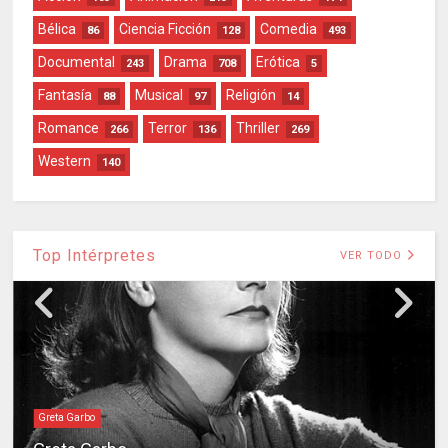
Bélica
Ciencia Ficción
Comedia
86
128
493
Documental
Drama
Erótica
243
708
5
Fantasía
Musical
Religión
88
97
14
Romance
Terror
Thriller
266
136
269
Western
140
Top Intérpretes
VER TODO
Greta Garbo