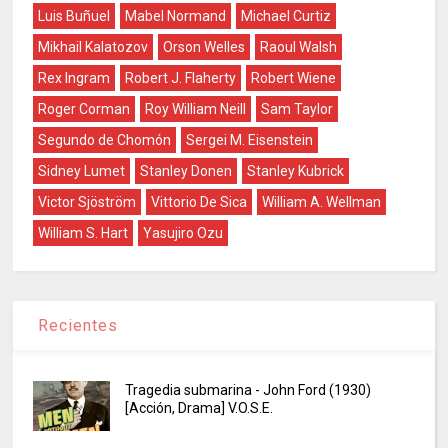
Luis Buñuel
Mabel Normand
Michael Curtiz
Mikhail Kalatozov
Orson Welles
Raoul Walsh
Rex Ingram
Robert J. Flaherty
Robert Wiene
Roger Corman
Roy William Neill
Sam Taylor
Segundo de Chomón
Sergei M. Eisenstein
Sidney Lumet
Stanley Donen
Stanley Kubrick
Victor Sjöström
Vittorio De Sica
William A. Wellman
William S. Hart
Yasujiro Ozu
Recientes
Tragedia submarina - John Ford (1930)
[Acción, Drama] V.O.S.E.