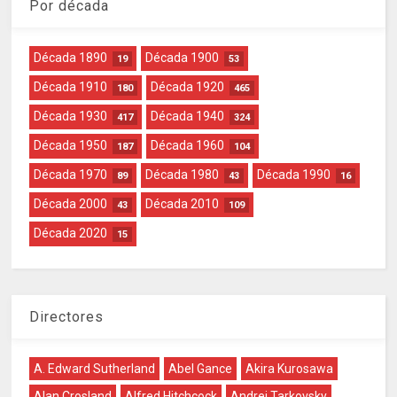
Por década
Década 1890
Década 1900
19
53
Década 1910
Década 1920
180
465
Década 1930
Década 1940
417
324
Década 1950
Década 1960
187
104
Década 1970
Década 1980
Década 1990
89
43
16
Década 2000
Década 2010
43
109
Década 2020
15
Directores
A. Edward Sutherland
Abel Gance
Akira Kurosawa
Alan Crosland
Alfred Hitchcock
Andrei Tarkovsky