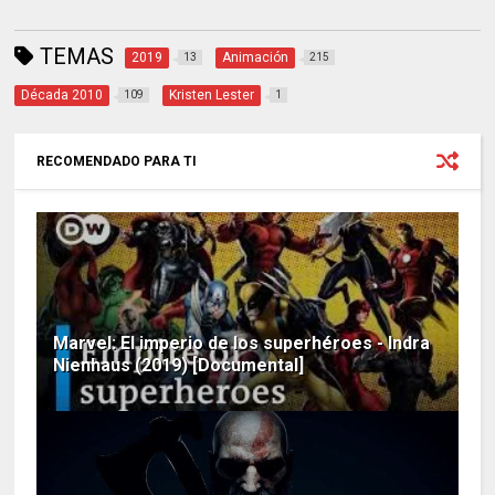
TEMAS
2019
Animación
13
215
Década 2010
Kristen Lester
109
1
RECOMENDADO PARA TI
Marvel: El imperio de los superhéroes - Indra
Nienhaus (2019) [Documental]