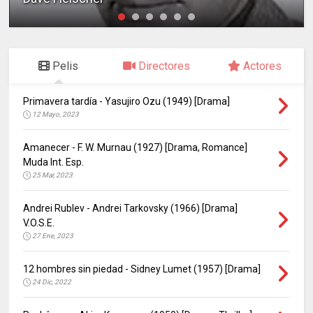
Pelis
Directores
Actores
Primavera tardía - Yasujiro Ozu (1949) [Drama]
12 Mayo, 2023
Amanecer - F. W. Murnau (1927) [Drama, Romance]
Muda Int. Esp.
25 Mar, 2023
Andrei Rublev - Andrei Tarkovsky (1966) [Drama]
V.O.S.E.
27 Ene, 2023
12 hombres sin piedad - Sidney Lumet (1957) [Drama]
24 Dic, 2022