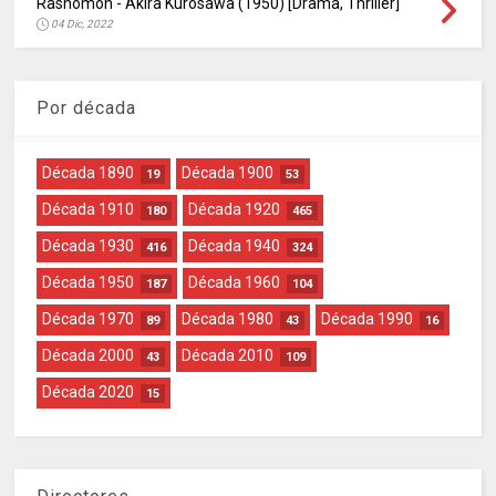
Rashômon - Akira Kurosawa (1950) [Drama, Thriller]
04 Dic, 2022
Por década
Década 1890
Década 1900
19
53
Década 1910
Década 1920
180
465
Década 1930
Década 1940
416
324
Década 1950
Década 1960
187
104
Década 1970
Década 1980
Década 1990
89
43
16
Década 2000
Década 2010
43
109
Década 2020
15