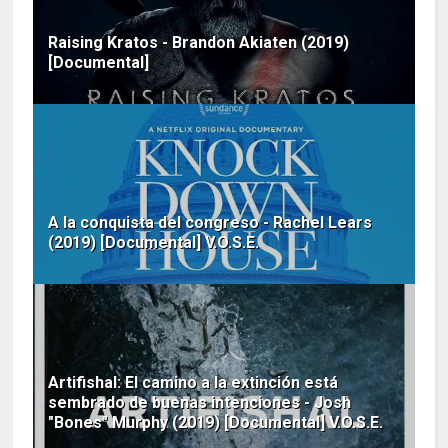
Raising Kratos - Brandon Akiaten (2019)
[Documental]
A la conquista del congreso - Rachel Lears
(2019) [Documental] V.O.S.E.
Artifishal: El camino a la extinción está
sembrado de buenas intenciones - Josh
"Bones" Murphy (2019) [Documental] V.O.S.E.