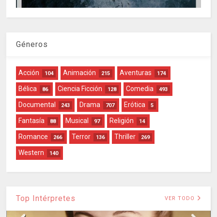
Géneros
Acción
Animación
Aventuras
104
215
174
Bélica
Ciencia Ficción
Comedia
86
128
493
Documental
Drama
Erótica
243
707
5
Fantasía
Musical
Religión
88
97
14
Romance
Terror
Thriller
266
136
269
Western
140
Top Intérpretes
VER TODO