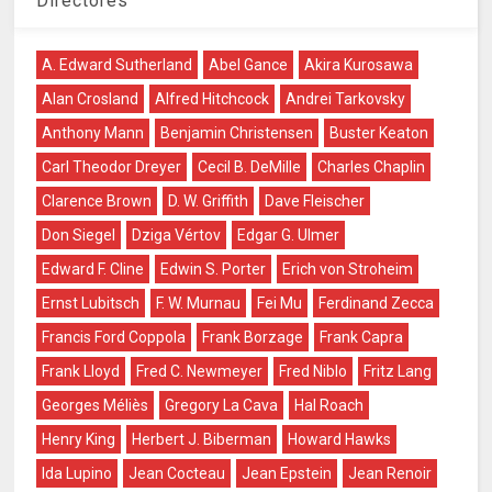
Directores
A. Edward Sutherland
Abel Gance
Akira Kurosawa
Alan Crosland
Alfred Hitchcock
Andrei Tarkovsky
Anthony Mann
Benjamin Christensen
Buster Keaton
Carl Theodor Dreyer
Cecil B. DeMille
Charles Chaplin
Clarence Brown
D. W. Griffith
Dave Fleischer
Don Siegel
Dziga Vértov
Edgar G. Ulmer
Edward F. Cline
Edwin S. Porter
Erich von Stroheim
Ernst Lubitsch
F. W. Murnau
Fei Mu
Ferdinand Zecca
Francis Ford Coppola
Frank Borzage
Frank Capra
Frank Lloyd
Fred C. Newmeyer
Fred Niblo
Fritz Lang
Georges Méliès
Gregory La Cava
Hal Roach
Henry King
Herbert J. Biberman
Howard Hawks
Ida Lupino
Jean Cocteau
Jean Epstein
Jean Renoir