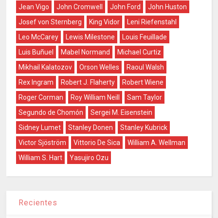
Jean Vigo
John Cromwell
John Ford
John Huston
Josef von Sternberg
King Vidor
Leni Riefenstahl
Leo McCarey
Lewis Milestone
Louis Feuillade
Luis Buñuel
Mabel Normand
Michael Curtiz
Mikhail Kalatozov
Orson Welles
Raoul Walsh
Rex Ingram
Robert J. Flaherty
Robert Wiene
Roger Corman
Roy William Neill
Sam Taylor
Segundo de Chomón
Sergei M. Eisenstein
Sidney Lumet
Stanley Donen
Stanley Kubrick
Victor Sjöström
Vittorio De Sica
William A. Wellman
William S. Hart
Yasujiro Ozu
Recientes