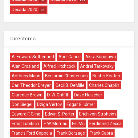
Década 2020
15
Directores
A. Edward Sutherland
Abel Gance
Akira Kurosawa
Alan Crosland
Alfred Hitchcock
Andrei Tarkovsky
Anthony Mann
Benjamin Christensen
Buster Keaton
Carl Theodor Dreyer
Cecil B. DeMille
Charles Chaplin
Clarence Brown
D. W. Griffith
Dave Fleischer
Don Siegel
Dziga Vértov
Edgar G. Ulmer
Edward F. Cline
Edwin S. Porter
Erich von Stroheim
Ernst Lubitsch
F. W. Murnau
Fei Mu
Ferdinand Zecca
Francis Ford Coppola
Frank Borzage
Frank Capra