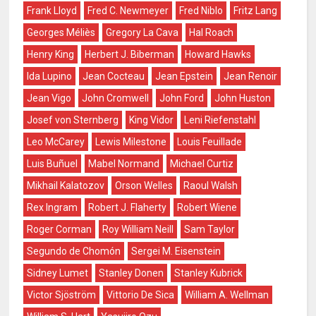
Frank Lloyd
Fred C. Newmeyer
Fred Niblo
Fritz Lang
Georges Méliès
Gregory La Cava
Hal Roach
Henry King
Herbert J. Biberman
Howard Hawks
Ida Lupino
Jean Cocteau
Jean Epstein
Jean Renoir
Jean Vigo
John Cromwell
John Ford
John Huston
Josef von Sternberg
King Vidor
Leni Riefenstahl
Leo McCarey
Lewis Milestone
Louis Feuillade
Luis Buñuel
Mabel Normand
Michael Curtiz
Mikhail Kalatozov
Orson Welles
Raoul Walsh
Rex Ingram
Robert J. Flaherty
Robert Wiene
Roger Corman
Roy William Neill
Sam Taylor
Segundo de Chomón
Sergei M. Eisenstein
Sidney Lumet
Stanley Donen
Stanley Kubrick
Victor Sjöström
Vittorio De Sica
William A. Wellman