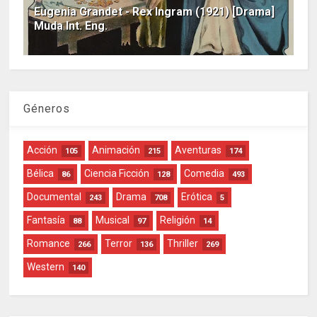
Eugenia Grandet - Rex Ingram (1921) [Drama]
Muda Int. Eng.
Géneros
Acción
Animación
Aventuras
105
215
174
Bélica
Ciencia Ficción
Comedia
86
128
493
Documental
Drama
Erótica
243
708
5
Fantasía
Musical
Religión
88
97
14
Romance
Terror
Thriller
266
136
269
Western
140