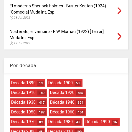
El moderno Sherlock Holmes - Buster Keaton (1924)
[Comedia] Muda Int. Esp.
23 Jul, 2022
Nosferatu, el vampiro - F. W. Murnau (1922) [Terror]
Muda Int. Esp.
19 Jul, 2022
Por década
Década 1890
Década 1900
19
53
Década 1910
Década 1920
180
465
Década 1930
Década 1940
417
324
Década 1950
Década 1960
187
104
Década 1970
Década 1980
Década 1990
89
43
16
Década 2000
Década 2010
43
109