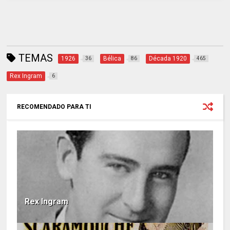
TEMAS
1926
Bélica
Década 1920
36
86
465
Rex Ingram
6
RECOMENDADO PARA TI
Rex Ingram