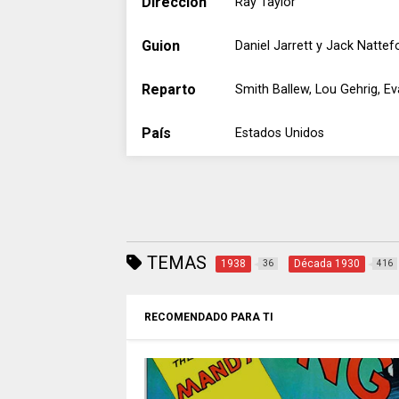
Dirección
Ray Taylor
Guion
Daniel Jarrett y Jack Nattef
Reparto
Smith Ballew, Lou Gehrig, Eva
País
Estados Unidos
TEMAS
1938
Década 1930
36
416
RECOMENDADO PARA TI