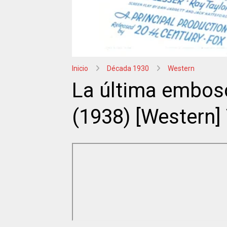
Inicio
Década 1930
Western
La última embosc
(1938) [Western] 