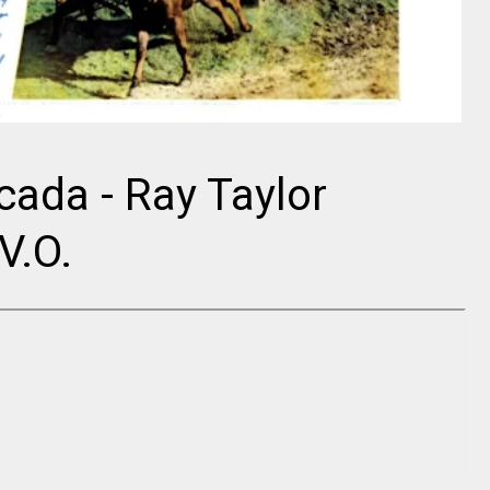
Director
Mikhail
Kalatozov
John Ford
ada - Ray Taylor
V.O.