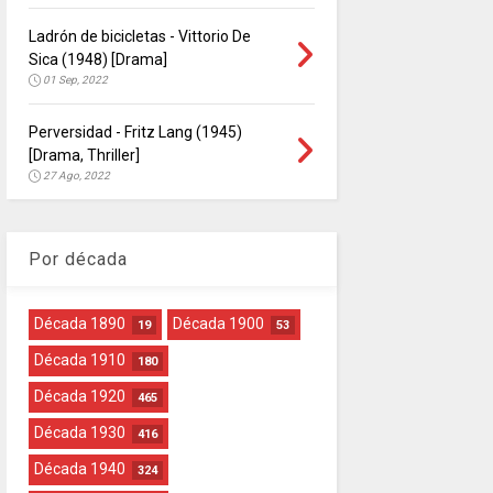
Ladrón de bicicletas - Vittorio De
Sica (1948) [Drama]
01 Sep, 2022
Perversidad - Fritz Lang (1945)
[Drama, Thriller]
27 Ago, 2022
Por década
Década 1890
Década 1900
19
53
Década 1910
180
Década 1920
465
Década 1930
416
Década 1940
324