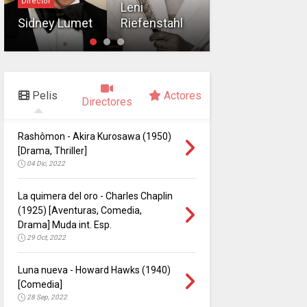
Director
Director
Leni
Sidney Lumet
Riefenstahl
Frank Capra
Pelis
Actores
Directores
Rashômon - Akira Kurosawa (1950)
[Drama, Thriller]
04 Dic, 2022
La quimera del oro - Charles Chaplin
(1925) [Aventuras, Comedia,
Drama] Muda int. Esp.
29 Oct, 2022
Luna nueva - Howard Hawks (1940)
[Comedia]
28 Sep, 2022