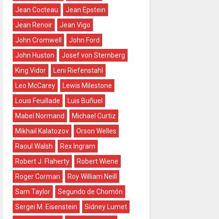
Jean Cocteau
Jean Epstein
Jean Renoir
Jean Vigo
John Cromwell
John Ford
John Huston
Josef von Sternberg
King Vidor
Leni Riefenstahl
Leo McCarey
Lewis Milestone
Louis Feuillade
Luis Buñuel
Mabel Normand
Michael Curtiz
Mikhail Kalatozov
Orson Welles
Raoul Walsh
Rex Ingram
Robert J. Flaherty
Robert Wiene
Roger Corman
Roy William Neill
Sam Taylor
Segundo de Chomón
Sergei M. Eisenstein
Sidney Lumet