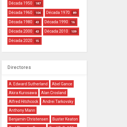
Década 1950
187
Década 1960
Década 1970
104
89
Década 1980
Década 1990
43
16
Década 2000
Década 2010
43
109
Década 2020
15
Directores
A. Edward Sutherland
Abel Gance
Akira Kurosawa
Alan Crosland
Alfred Hitchcock
Andrei Tarkovsky
Anthony Mann
Benjamin Christensen
Buster Keaton