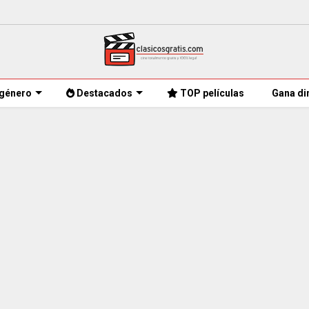
género
Destacados
TOP películas
Gana di