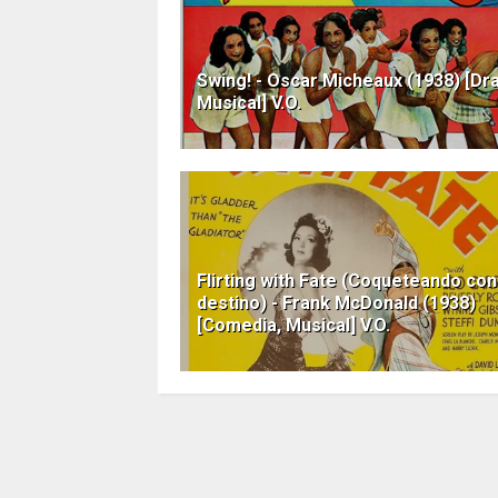
Swing! - Oscar Micheaux (1938) [Dr
Musical] V.O.
Flirting with Fate (Coqueteando con
destino) - Frank McDonald (1938)
[Comedia, Musical] V.O.