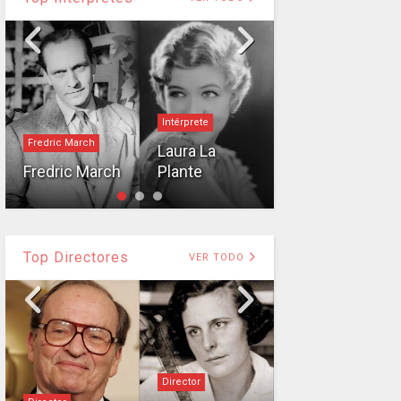
Intérprete
Charles Boyer
Fredric March
Laura La
Charles
Fredric March
Plante
Boyer
Top Directores
VER TODO
Director