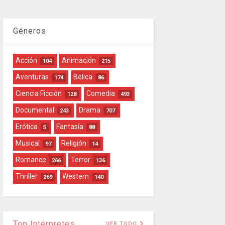
Géneros
Acción
Animación
104
215
Aventuras
Bélica
174
86
Ciencia Ficción
Comedia
128
493
Documental
Drama
243
707
Erótica
Fantasía
5
88
Musical
Religión
97
14
Romance
Terror
266
136
Thriller
Western
269
140
Top Intérpretes
VER TODO