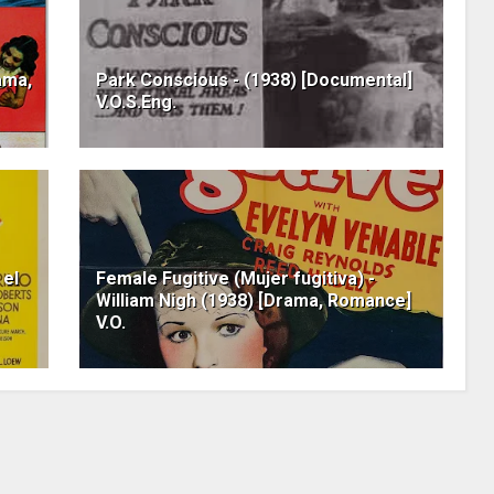
ama,
Park Conscious - (1938) [Documental]
V.O.S.Eng.
 el
Female Fugitive (Mujer fugitiva) -
William Nigh (1938) [Drama, Romance]
V.O.