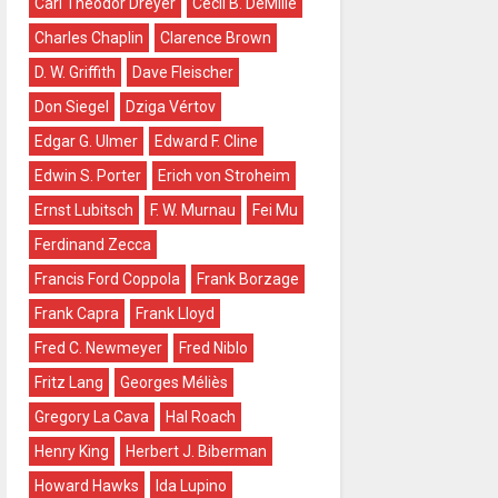
Carl Theodor Dreyer
Cecil B. DeMille
Charles Chaplin
Clarence Brown
D. W. Griffith
Dave Fleischer
Don Siegel
Dziga Vértov
Edgar G. Ulmer
Edward F. Cline
Edwin S. Porter
Erich von Stroheim
Ernst Lubitsch
F. W. Murnau
Fei Mu
Ferdinand Zecca
Francis Ford Coppola
Frank Borzage
Frank Capra
Frank Lloyd
Fred C. Newmeyer
Fred Niblo
Fritz Lang
Georges Méliès
Gregory La Cava
Hal Roach
Henry King
Herbert J. Biberman
Howard Hawks
Ida Lupino