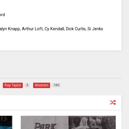
ord
lyn Knapp, Arthur Loft, Cy Kendall, Dick Curtis, Si Jenks
Ray Taylor
Western
2
140