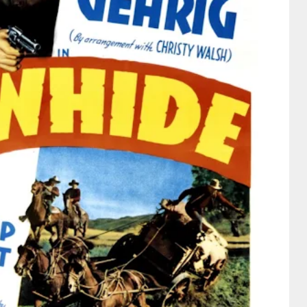
Intérprete
Cary Grant
Irene Dunne
Cary Grant
Director