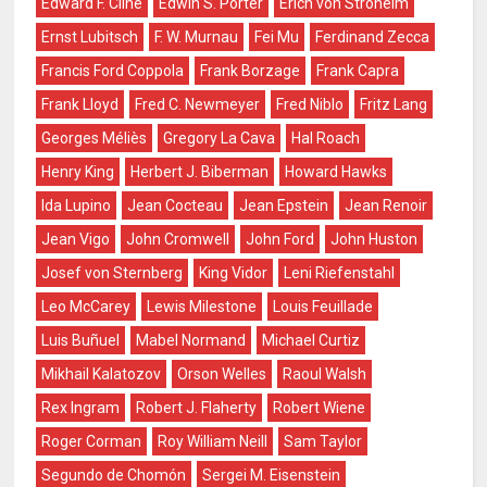
Edward F. Cline
Edwin S. Porter
Erich von Stroheim
Ernst Lubitsch
F. W. Murnau
Fei Mu
Ferdinand Zecca
Francis Ford Coppola
Frank Borzage
Frank Capra
Frank Lloyd
Fred C. Newmeyer
Fred Niblo
Fritz Lang
Georges Méliès
Gregory La Cava
Hal Roach
Henry King
Herbert J. Biberman
Howard Hawks
Ida Lupino
Jean Cocteau
Jean Epstein
Jean Renoir
Jean Vigo
John Cromwell
John Ford
John Huston
Josef von Sternberg
King Vidor
Leni Riefenstahl
Leo McCarey
Lewis Milestone
Louis Feuillade
Luis Buñuel
Mabel Normand
Michael Curtiz
Mikhail Kalatozov
Orson Welles
Raoul Walsh
Rex Ingram
Robert J. Flaherty
Robert Wiene
Roger Corman
Roy William Neill
Sam Taylor
Segundo de Chomón
Sergei M. Eisenstein