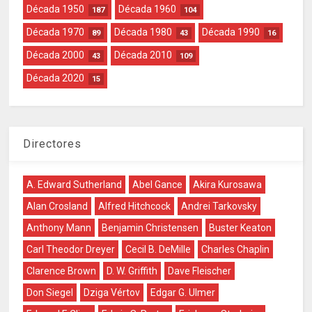
Década 1950
Década 1960
187
104
Década 1970
Década 1980
Década 1990
89
43
16
Década 2000
Década 2010
43
109
Década 2020
15
Directores
A. Edward Sutherland
Abel Gance
Akira Kurosawa
Alan Crosland
Alfred Hitchcock
Andrei Tarkovsky
Anthony Mann
Benjamin Christensen
Buster Keaton
Carl Theodor Dreyer
Cecil B. DeMille
Charles Chaplin
Clarence Brown
D. W. Griffith
Dave Fleischer
Don Siegel
Dziga Vértov
Edgar G. Ulmer