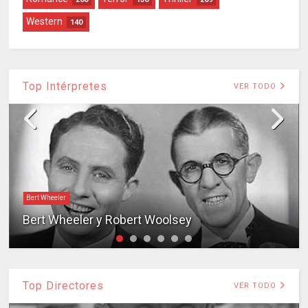
Western
140
Top Intérpretes
VER TODO
Bert Wheeler
Bert Wheeler y Robert Woolsey
Top Directores
VER TODO