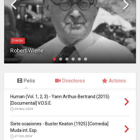
Director
Robert Wiene
Pelis
Directores
Actores
Human (Vol. 1, 2, 3) - Yann Arthus-Bertrand (2015)
[Documental] V.O.S.E.
03 Nov, 2024
Siete ocasiones - Buster Keaton (1925) [Comedia]
Muda int. Esp.
27 Oct, 2024