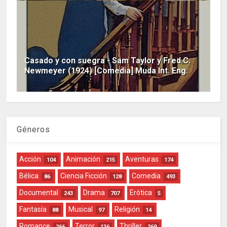
Casado y con suegra - Sam Taylor y Fred C.
Newmeyer (1924) [Comedia] Muda Int. Eng.
Géneros
Acción
Animación
Aventuras
104
215
174
Bélica
Ciencia Ficción
Comedia
86
128
493
Documental
Drama
Erótica
243
707
5
Fantasía
Musical
Religión
88
97
14
Romance
Terror
Thriller
266
136
269