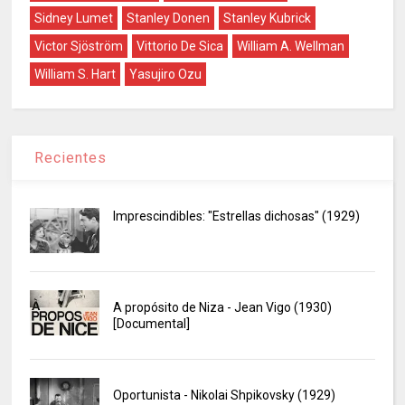
Sidney Lumet
Stanley Donen
Stanley Kubrick
Victor Sjöström
Vittorio De Sica
William A. Wellman
William S. Hart
Yasujiro Ozu
Recientes
Imprescindibles: "Estrellas dichosas" (1929)
A propósito de Niza - Jean Vigo (1930)
[Documental]
Oportunista - Nikolai Shpikovsky (1929)