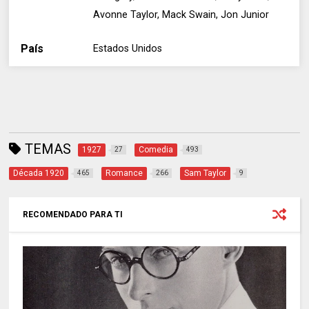
Avonne Taylor, Mack Swain, Jon Junior
País
Estados Unidos
TEMAS
1927
Comedia
27
493
Década 1920
Romance
Sam Taylor
465
266
9
RECOMENDADO PARA TI