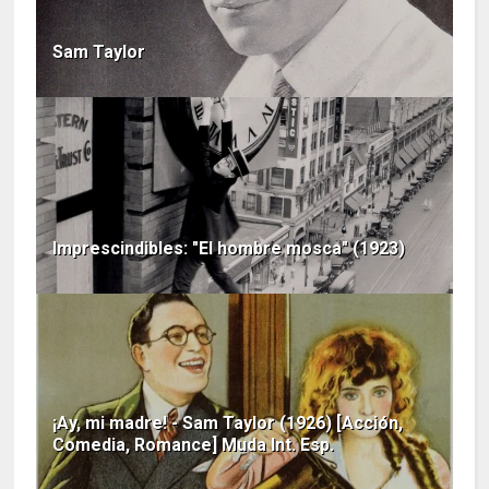
Sam Taylor
Imprescindibles: "El hombre mosca" (1923)
¡Ay, mi madre! - Sam Taylor (1926) [Acción,
Comedia, Romance] Muda Int. Esp.