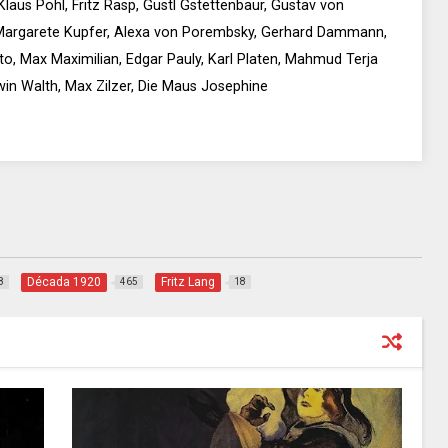
 Klaus Pohl, Fritz Rasp, Gustl Gstettenbaur, Gustav von
 Margarete Kupfer, Alexa von Porembsky, Gerhard Dammann,
to, Max Maximilian, Edgar Pauly, Karl Platen, Mahmud Terja
win Walth, Max Zilzer, Die Maus Josephine
Década 1920
Fritz Lang
8
465
18