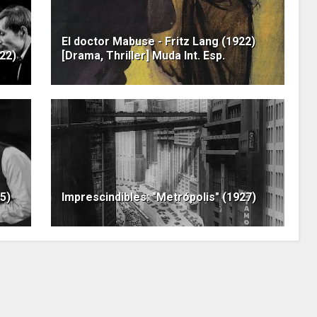
El doctor Mabuse - Fritz Lang (1922)
922)
[Drama, Thriller] Muda Int. Esp.
5)
Imprescindibles: "Metrópolis" (1927)