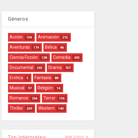
Géneros
Acción
Animación
104
215
Aventuras
Bélica
174
86
Ciencia Ficción
Comedia
128
493
Documental
Drama
243
707
Erótica
Fantasía
5
88
Musical
Religión
97
14
Romance
Terror
266
136
Thriller
Western
269
140
Top Intérpretes
VER TODO