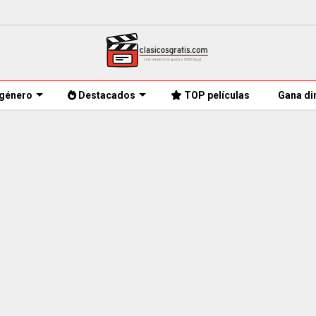
género
Destacados
TOP películas
Gana di