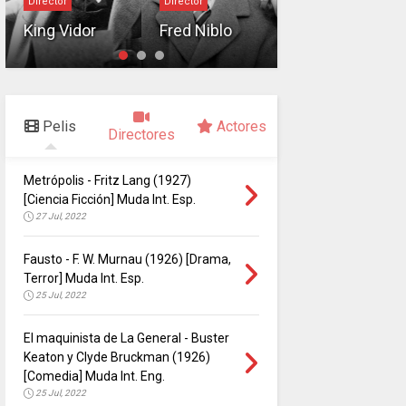
Director
Director
Charles
King Vidor
Fred Niblo
Chaplin
Pelis
Actores
Directores
Metrópolis - Fritz Lang (1927)
[Ciencia Ficción] Muda Int. Esp.
27 Jul, 2022
Fausto - F. W. Murnau (1926) [Drama,
Terror] Muda Int. Esp.
25 Jul, 2022
El maquinista de La General - Buster
Keaton y Clyde Bruckman (1926)
[Comedia] Muda Int. Eng.
25 Jul, 2022