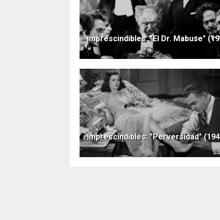
Imprescindibles: "El Dr. Mabuse" (1
Imprescindibles: "Perversidad" (194