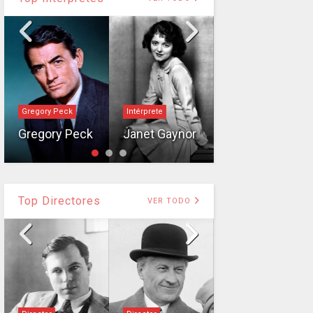
Gregory Peck
Intérprete
Béla Lugosi
Gregory Peck
Janet Gaynor
Béla Lugosi
Top Directores
VER TODO
Charles Chaplin