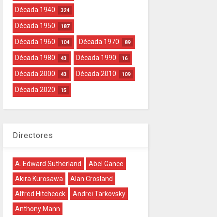
Década 1940
324
Década 1950
187
Década 1960
Década 1970
104
89
Década 1980
Década 1990
43
16
Década 2000
Década 2010
43
109
Década 2020
15
Directores
A. Edward Sutherland
Abel Gance
Akira Kurosawa
Alan Crosland
Alfred Hitchcock
Andrei Tarkovsky
Anthony Mann