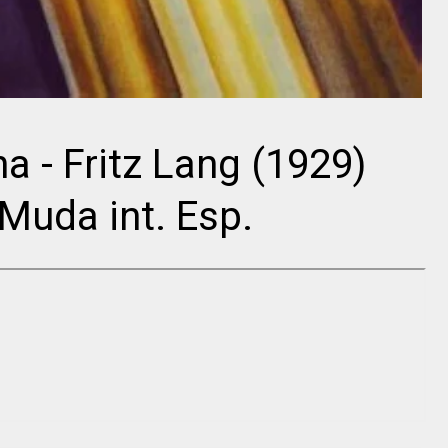
Buster
Cecil B.
Keaton
DeMille
na - Fritz Lang (1929)
 Muda int. Esp.