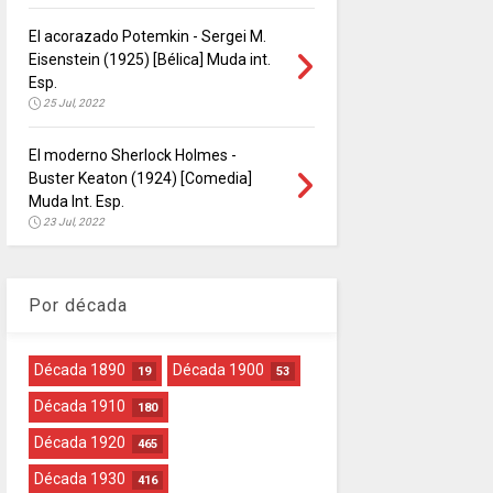
El acorazado Potemkin - Sergei M.
Eisenstein (1925) [Bélica] Muda int.
Esp.
25 Jul, 2022
El moderno Sherlock Holmes -
Buster Keaton (1924) [Comedia]
Muda Int. Esp.
23 Jul, 2022
Por década
Década 1890
Década 1900
19
53
Década 1910
180
Década 1920
465
Década 1930
416