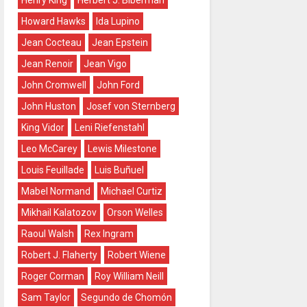
Henry King
Herbert J. Biberman
Howard Hawks
Ida Lupino
Jean Cocteau
Jean Epstein
Jean Renoir
Jean Vigo
John Cromwell
John Ford
John Huston
Josef von Sternberg
King Vidor
Leni Riefenstahl
Leo McCarey
Lewis Milestone
Louis Feuillade
Luis Buñuel
Mabel Normand
Michael Curtiz
Mikhail Kalatozov
Orson Welles
Raoul Walsh
Rex Ingram
Robert J. Flaherty
Robert Wiene
Roger Corman
Roy William Neill
Sam Taylor
Segundo de Chomón