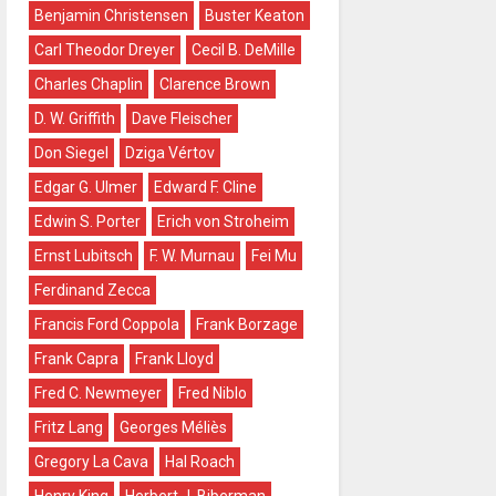
Benjamin Christensen
Buster Keaton
Carl Theodor Dreyer
Cecil B. DeMille
Charles Chaplin
Clarence Brown
D. W. Griffith
Dave Fleischer
Don Siegel
Dziga Vértov
Edgar G. Ulmer
Edward F. Cline
Edwin S. Porter
Erich von Stroheim
Ernst Lubitsch
F. W. Murnau
Fei Mu
Ferdinand Zecca
Francis Ford Coppola
Frank Borzage
Frank Capra
Frank Lloyd
Fred C. Newmeyer
Fred Niblo
Fritz Lang
Georges Méliès
Gregory La Cava
Hal Roach