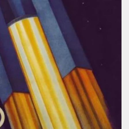
George Zucco
Bessie Love
Hedy Lamarr
George
Zucco
Bessie Love
Hedy Lamarr
Buster Keaton
Cecil B. DeMille