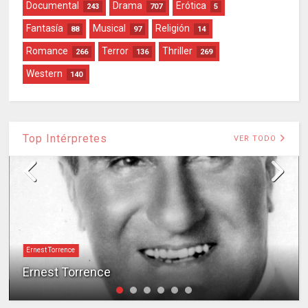
Documental
Drama
Erótica
243
707
5
Fantasía
Musical
Religión
88
97
14
Romance
Terror
Thriller
266
136
269
Western
140
Top Intérpretes
VER TODO
Ernest Torrence
Ernest Torrence