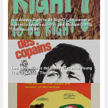
Is It Always Right to Be Right? (¿Es siempre
correcto tener razón?) - Lee Mishkin (1970)
[Animación] V.O.
Los compañeros del diablo - Terence Young
(1970) [Acción, Thriller]