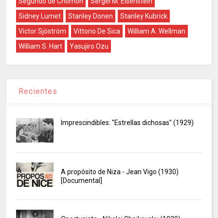
Segundo de Chomón
Sergei M. Eisenstein
Sidney Lumet
Stanley Donen
Stanley Kubrick
Victor Sjöström
Vittorio De Sica
William A. Wellman
William S. Hart
Yasujiro Ozu
Recientes
Imprescindibles: "Estrellas dichosas" (1929)
A propósito de Niza - Jean Vigo (1930)
[Documental]