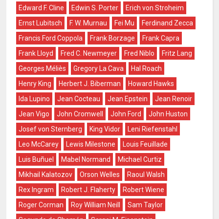
Edward F. Cline
Edwin S. Porter
Erich von Stroheim
Ernst Lubitsch
F. W. Murnau
Fei Mu
Ferdinand Zecca
Francis Ford Coppola
Frank Borzage
Frank Capra
Frank Lloyd
Fred C. Newmeyer
Fred Niblo
Fritz Lang
Georges Méliès
Gregory La Cava
Hal Roach
Henry King
Herbert J. Biberman
Howard Hawks
Ida Lupino
Jean Cocteau
Jean Epstein
Jean Renoir
Jean Vigo
John Cromwell
John Ford
John Huston
Josef von Sternberg
King Vidor
Leni Riefenstahl
Leo McCarey
Lewis Milestone
Louis Feuillade
Luis Buñuel
Mabel Normand
Michael Curtiz
Mikhail Kalatozov
Orson Welles
Raoul Walsh
Rex Ingram
Robert J. Flaherty
Robert Wiene
Roger Corman
Roy William Neill
Sam Taylor