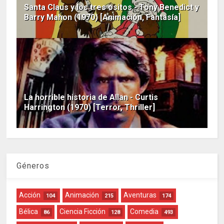
Santa Claus y los tres ositos - Tony Benedict y
Barry Mahon (1970) [Animación, Fantasía]
La horrible historia de Allan - Curtis
Harrington (1970) [Terror, Thriller]
Géneros
Acción
Animación
Aventuras
104
215
174
Bélica
Ciencia Ficción
Comedia
86
128
493