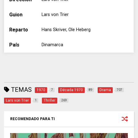
Guion
Lars von Trier
Reparto
Hans Skriver, Ole Heberg
País
Dinamarca
TEMAS
1970
Década 1970
Drama
7
89
707
Lars von Trier
Thriller
1
269
RECOMENDADO PARA TI