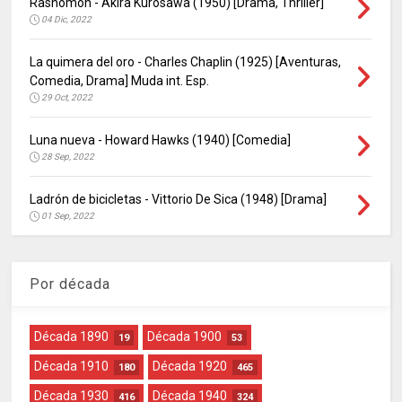
Rashômon - Akira Kurosawa (1950) [Drama, Thriller]
04 Dic, 2022
La quimera del oro - Charles Chaplin (1925) [Aventuras,
Comedia, Drama] Muda int. Esp.
29 Oct, 2022
Luna nueva - Howard Hawks (1940) [Comedia]
28 Sep, 2022
Ladrón de bicicletas - Vittorio De Sica (1948) [Drama]
01 Sep, 2022
Por década
Década 1890
Década 1900
19
53
Década 1910
Década 1920
180
465
Década 1930
Década 1940
416
324