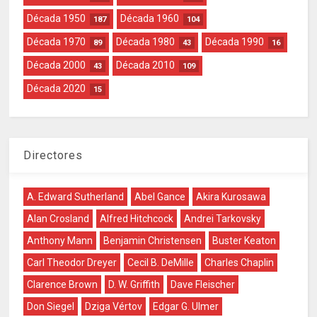
Década 1950
Década 1960
187
104
Década 1970
Década 1980
Década 1990
89
43
16
Década 2000
Década 2010
43
109
Década 2020
15
Directores
A. Edward Sutherland
Abel Gance
Akira Kurosawa
Alan Crosland
Alfred Hitchcock
Andrei Tarkovsky
Anthony Mann
Benjamin Christensen
Buster Keaton
Carl Theodor Dreyer
Cecil B. DeMille
Charles Chaplin
Clarence Brown
D. W. Griffith
Dave Fleischer
Don Siegel
Dziga Vértov
Edgar G. Ulmer