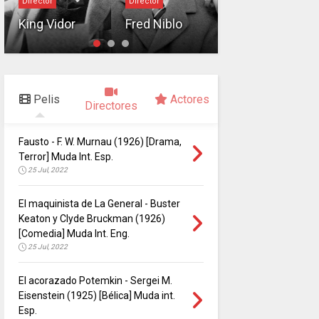
Director
Director
Charles
King Vidor
Fred Niblo
Chaplin
Pelis
Actores
Directores
Fausto - F. W. Murnau (1926) [Drama,
Terror] Muda Int. Esp.
25 Jul, 2022
El maquinista de La General - Buster
Keaton y Clyde Bruckman (1926)
[Comedia] Muda Int. Eng.
25 Jul, 2022
El acorazado Potemkin - Sergei M.
Eisenstein (1925) [Bélica] Muda int.
Esp.