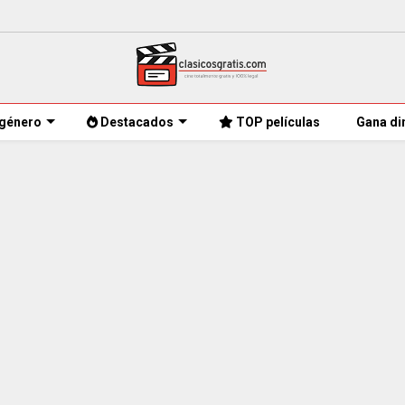
género
Destacados
TOP películas
Gana di