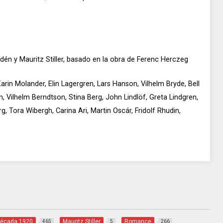
.
dén y Mauritz Stiller, basado en la obra de Ferenc Herczeg
arin Molander, Elin Lagergren, Lars Hanson, Vilhelm Bryde, Bell
 Vilhelm Berndtson, Stina Berg, John Lindlöf, Greta Lindgren,
g, Tora Wibergh, Carina Ari, Martin Oscár, Fridolf Rhudin,
écada 1920
Mauritz Stiller
Romance
465
5
266