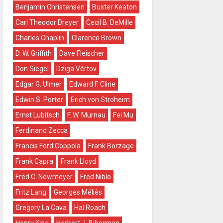
Benjamin Christensen
Buster Keaton
Carl Theodor Dreyer
Cecil B. DeMille
Charles Chaplin
Clarence Brown
D. W. Griffith
Dave Fleischer
Don Siegel
Dziga Vértov
Edgar G. Ulmer
Edward F. Cline
Edwin S. Porter
Erich von Stroheim
Ernst Lubitsch
F. W. Murnau
Fei Mu
Ferdinand Zecca
Francis Ford Coppola
Frank Borzage
Frank Capra
Frank Lloyd
Fred C. Newmeyer
Fred Niblo
Fritz Lang
Georges Méliès
Gregory La Cava
Hal Roach