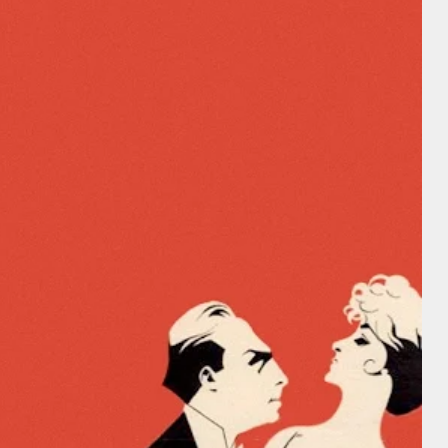
Bert Wheeler
Bert Wheeler
Intérprete
y Robert
Loretta Young
Woolsey
Buster Keaton
Cecil B. DeMille