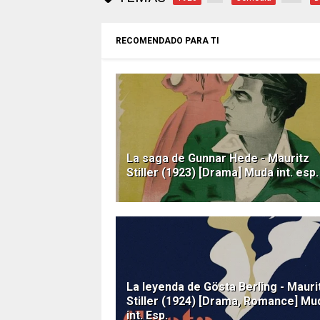
RECOMENDADO PARA TI
La saga de Gunnar Hede - Mauritz
Stiller (1923) [Drama] Muda int. esp.
La leyenda de Gösta Berling - Mauri
Stiller (1924) [Drama, Romance] Mu
int. Esp.