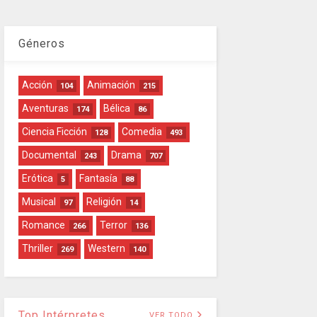
Géneros
Acción
Animación
104
215
Aventuras
Bélica
174
86
Ciencia Ficción
Comedia
128
493
Documental
Drama
243
707
Erótica
Fantasía
5
88
Musical
Religión
97
14
Romance
Terror
266
136
Thriller
Western
269
140
Top Intérpretes
VER TODO