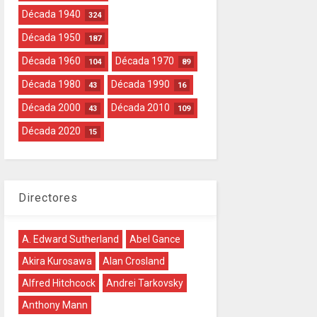
Década 1940
324
Década 1950
187
Década 1960
Década 1970
104
89
Década 1980
Década 1990
43
16
Década 2000
Década 2010
43
109
Década 2020
15
Directores
A. Edward Sutherland
Abel Gance
Akira Kurosawa
Alan Crosland
Alfred Hitchcock
Andrei Tarkovsky
Anthony Mann