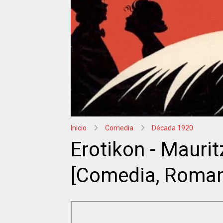
Inicio
Comedia
Década 1920
Erotikon - Mauritz
[Comedia, Roman