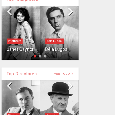
George Zucco
Intérprete
Béla Lugosi
George
Janet Gaynor
Béla Lugosi
Zucco
Top Directores
VER TODO
Charles Chaplin