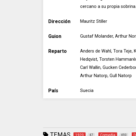
cercano a su propia sobrina
Dirección
Mauritz Stiller
Guion
Gustaf Molander, Arthur Nor
Reparto
Anders de Wahl, Tora Teje, K
Hedqvist, Torsten Hammarén,
Carl Wallin, Gucken Cederbor
Arthur Natorp, Gull Natorp
País
Suecia
TEMAS
1920
Comedia
D
47
493