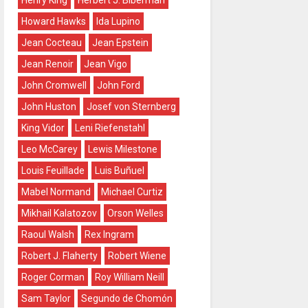
Henry King
Herbert J. Biberman
Howard Hawks
Ida Lupino
Jean Cocteau
Jean Epstein
Jean Renoir
Jean Vigo
John Cromwell
John Ford
John Huston
Josef von Sternberg
King Vidor
Leni Riefenstahl
Leo McCarey
Lewis Milestone
Louis Feuillade
Luis Buñuel
Mabel Normand
Michael Curtiz
Mikhail Kalatozov
Orson Welles
Raoul Walsh
Rex Ingram
Robert J. Flaherty
Robert Wiene
Roger Corman
Roy William Neill
Sam Taylor
Segundo de Chomón