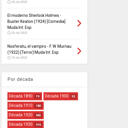
25 Jul, 2022
El moderno Sherlock Holmes -
Buster Keaton (1924) [Comedia]
Muda Int. Esp.
23 Jul, 2022
Nosferatu, el vampiro - F. W. Murnau
(1922) [Terror] Muda Int. Esp.
19 Jul, 2022
Por década
Década 1890
Década 1900
19
53
Década 1910
180
Década 1920
465
Década 1930
416