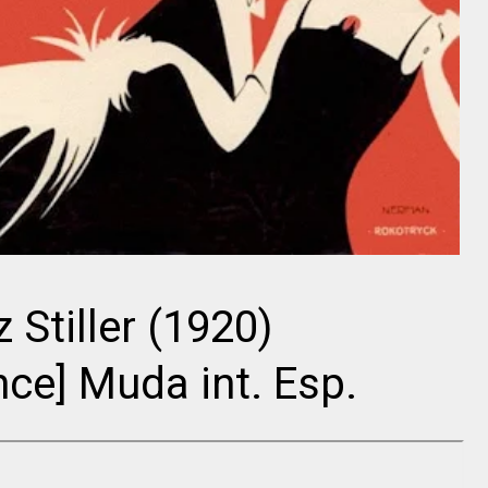
Buster
Cecil B.
Keaton
DeMille
 Stiller (1920)
ce] Muda int. Esp.